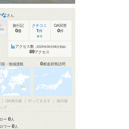
かな
さん
旅行記
クチコミ
QA回答
0
1
0
冊
件
件
0
アクセス数
（2025年06月08日登録）
89
アクセス
1
0
国・地域渡航
都道府県訪問
真
|
QA掲示板
|
行ってきます
|
掲示版
ップ
0
ロー
人
0
ロワー
人