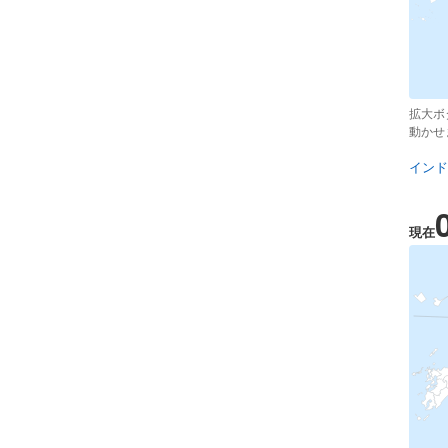
拡大ボ
動かせ
インド
現在