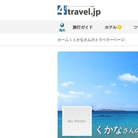
旅行ガイド
ホテル
ツ
海外
ホーム
>
くかなさんのトラベラーページ
くかな
さん