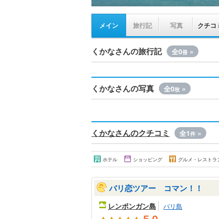
メイン
旅行記
写真
クチコ
くかなさんの旅行記
全0
»
冊
くかなさんの写真
全0
»
枚
くかなさんのクチコミ
全1
»
件
ホテル
ショッピング
グルメ・レストラ
バリ恋ツアー コマン！！
レンボンガン島
バリ島