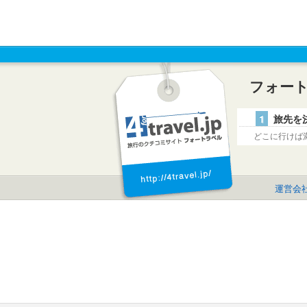
フォー
1
旅先を
どこに行けば
運営会