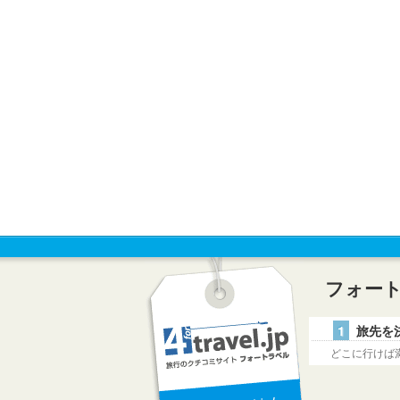
フォー
1
旅先を
どこに行けば