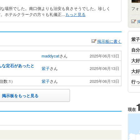
利な場所でした。南口側よりも治安も良さそうでした。珍しく
フォ
。ホテルクラークの方々も礼儀正...
もっと見る
紫子
掲示板に書く
自分
maddycat
さん
2025年06月13日
大好
そんな定石があったと
紫子
さん
2025年06月13日
大好
信数:1）
紫子
さん
2025年06月13日
行っ
掲示板をもっと見る
現在