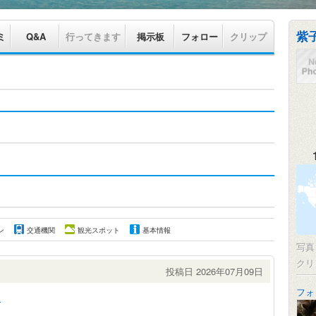
紫
ミ
Q&A
行ってきます
掲示板
フォロー
クリップ
ン
交通機関
観光スポット
基本情報
写
クリ
投稿日 2026年07月09日
フォ
ン