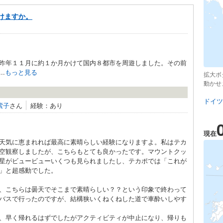
けますか。
昨年１１月に約１か月かけて国内８都市を周遊しました。その前
.
もっと見る
拡大ボ
動かせ
ドイツ
紫子
さん
経験：あり
現在
天気に恵まれれば最高に素晴らしい経験になりますよ。私はテカ
空観察しましたが、こちらもとても良かったです。マウントクッ
星がビュービューいくつも見られましたし、テカポでは「これが
」と超感動でした。
、こちらは曇天でそこまで素晴らしい？？という印象で終わって
バスで行ったのですが、結構狭いくねくねした道で車酔いしやす
、早く帰れるはずでしたがアクティビティが中止になり、帰りも