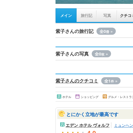
メイン
旅行記
写真
クチコ
紫子さんの旅行記
全0
»
冊
紫子さんの写真
全0
»
枚
紫子さんのクチコミ
全1
»
件
ホテル
ショッピング
グルメ・レストラ
とにかく立地が最高です
エデン ホテル ヴォルフ
ミュンヘ