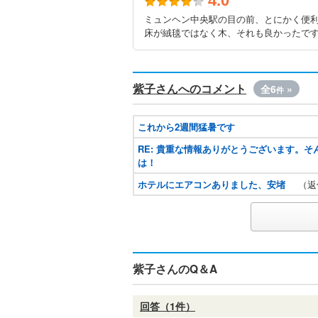
4.0
ミュンヘン中央駅の目の前、とにかく便
床が絨毯ではなく木、それも良かったです
紫子さんへのコメント
全6
»
件
これから2週間猛暑です
RE: 貴重な情報ありがとうございます。
は！
ホテルにエアコンありました、安堵
（返
紫子さんのQ＆A
回答（1件）