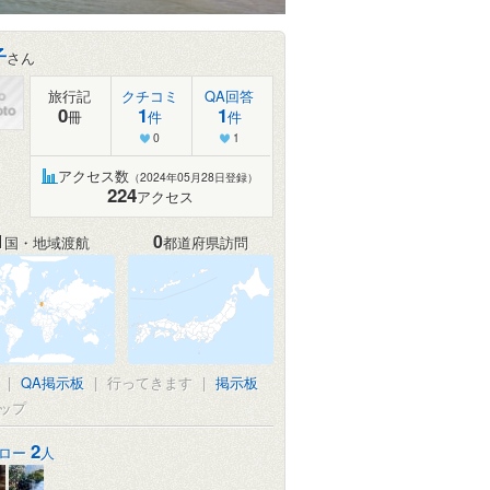
子
さん
旅行記
クチコミ
QA回答
0
1
1
冊
件
件
0
1
アクセス数
（2024年05月28日登録）
224
アクセス
1
0
国・地域渡航
都道府県訪問
真
|
QA掲示板
|
行ってきます
|
掲示板
ップ
2
ロー
人