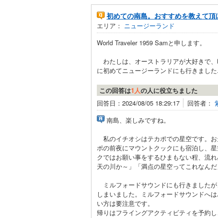
初めての南島。おすすめを教えて頂
エリア：
ニュージーランド
World Traveler 1959 Samと申します。
わたしは、オーストラリアが大好きで、
に初めてニュージーランドにも行きました..
この回答は
1人
の人に役立ちました
回答日：2024/08/05 18:29:17
回答者：
南島、楽しみですね。
私のイチオシはテカポでの星空です。お
ポの前夜にマウントクックにも宿泊し、星
クではお願い事をするひまもない程、流れ
天の川か～」「満点の星空ってこれなんだ
ミルフォードサウンドにも行きましたが
しまいました。ミルフォードサウンドへは
い方は要注意です。
帰りはフライングアクティビティを予約し