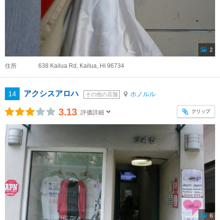
2
住所
638 Kailua Rd, Kailua, HI 96734
アクシスアロハ
14
ホノルル
その他の店舗
3.13
クリップ
評価詳細
6