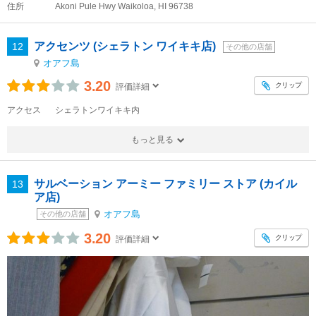
住所
Akoni Pule Hwy Waikoloa, HI 96738
アクセンツ (シェラトン ワイキキ店)
12
その他の店舗
オアフ島
3.20
クリップ
評価詳細
アクセス
シェラトンワイキキ内
もっと見る
サルベーション アーミー ファミリー ストア (カイル
13
ア店)
オアフ島
その他の店舗
3.20
クリップ
評価詳細