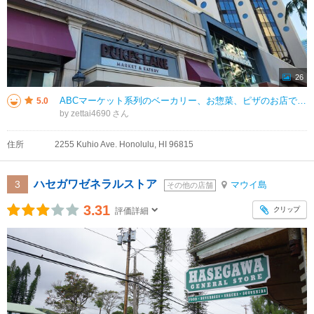
26
ABCマーケット系列のベーカリー、お惣菜、ピザのお店です。 ピザは注文してから焼いてくれて、ポキも希望の量を量り売りしてくれます。 ABCマーケットも併設しているので、サラダ、カットフルーツ、ビールやお土産も便利に揃い
5.0
by zettai4690
住所
2255 Kuhio Ave. Honolulu, HI 96815
ハセガワゼネラルストア
3
マウイ島
その他の店舗
3.31
クリップ
評価詳細