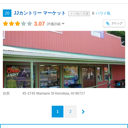
JJカントリー マーケット
20
ハワイ島
その他の店舗
3.07
クリップ
評価詳細
2
住所
45-3745 Mamane St Honokaa, HI 96727
1
2