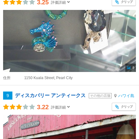
3.25
クリップ
評価詳細
8
住所
1150 Kuala Street, Pearl City
ディスカバリー アンティークス
9
ハワイ島
その他の店舗
3.22
クリップ
評価詳細