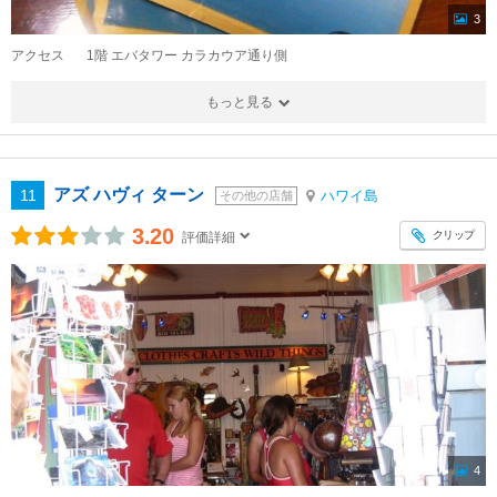
3
アクセス
1階 エバタワー カラカウア通り側
もっと見る
アズ ハヴィ ターン
11
ハワイ島
その他の店舗
3.20
クリップ
評価詳細
4