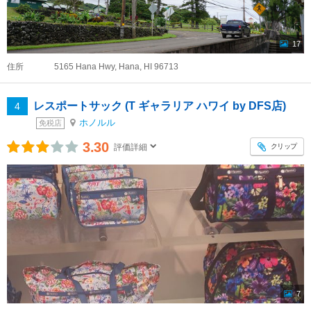
17
住所
5165 Hana Hwy, Hana, HI 96713
レスポートサック (T ギャラリア ハワイ by DFS店)
4
ホノルル
免税店
3.30
クリップ
評価詳細
7