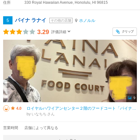
住所
330 Royal Hawaiian Avenue, Honolulu, HI 96815
パイナ ラナイ
5
ホノルル
その他の店舗
3.29
クリップ
評価詳細
9
ロイヤルハワイアンセンター２階のフードコート「パイナラナイ フードコート」。アラモアナセンターのフードコートより若干小さいですが、ステーキ、シーフード、中華、ハンバーガー、スイーツなどたくさんのお店が軒を連ねています。ここ
4.0
by いなちち
営業時間
店舗によって異なる