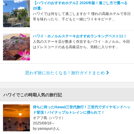
【ハワイのおすすめホテル】2026年版！過ごし方で選べる
20選♪
ハワイでは何をして過ごしますか？ 憧れの高級ホテルで非日
常を味わったり、子どもと一緒にワイキキビーチ...
ハワイ・ホノルルステーキおすすめランキングベスト11！
人気のステーキ店が数多く存在するハワイ・ホノルル。今回
はドレスコードのある高級店から、気軽に入りやす...
思わず旅に出たくなる！旅行ガイドまとめ
ハワイでこの時期人気の旅行記
待ちに待ったHawaii三世代旅行！三世代でダイヤモンドヘッ
ド登頂！パイナップルトレインに揺られて！
オアフ島（ハワイ）
2025/08/18～
by yamayuriさん