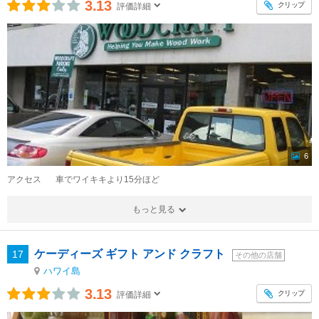
3.13
クリップ
評価詳細
6
アクセス
車でワイキキより15分ほど
もっと見る
ケーディーズ ギフト アンド クラフト
17
その他の店舗
ハワイ島
3.13
クリップ
評価詳細