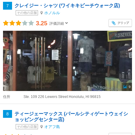
クレイジー・シャツ (ワイキキビーチウォーク店)
7
ホノルル
その他の店舗
3.25
クリップ
評価詳細
9
住所
Ste. 109 226 Lewers Street Honolulu, HI 96815
ティージェーマックス (パールシティゲートウェイシ
8
ョッピングセンター店)
オアフ島
その他の店舗