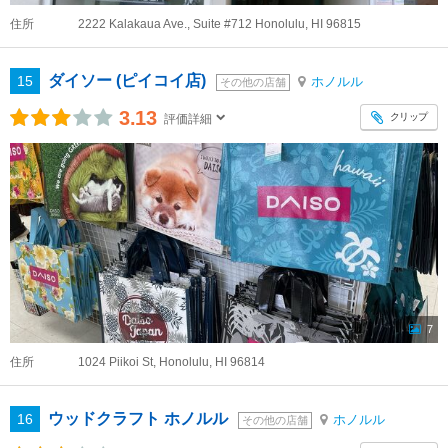
住所
2222 Kalakaua Ave., Suite #712 Honolulu, HI 96815
ダイソー (ピイコイ店)
15
ホノルル
その他の店舗
3.13
クリップ
評価詳細
7
住所
1024 Piikoi St, Honolulu, HI 96814
ウッドクラフト ホノルル
16
ホノルル
その他の店舗