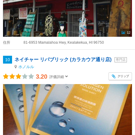
12
住所
81-6953 Mamalahoa Hwy, Kealakekua, HI 96750
ネイチャー リパブリック (カラカウア通り店)
10
専門店
ホノルル
3.20
クリップ
評価詳細