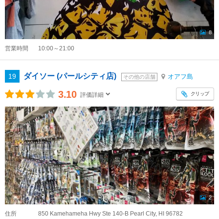
8
営業時間
10:00～21:00
ダイソー (パールシティ店)
19
オアフ島
その他の店舗
3.10
クリップ
評価詳細
2
住所
850 Kamehameha Hwy Ste 140-B Pearl City, HI 96782