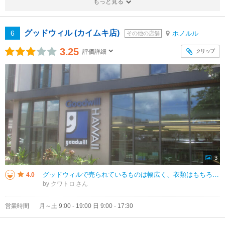
もっと見る
グッドウィル (カイムキ店)
6
ホノルル
その他の店舗
3.25
クリップ
評価詳細
3
グッドウィルで売られているものは幅広く、衣類はもちろんのこと、バッグやシューズの小物からインテリアなどの雑貨まで、あらゆるジャンルの品物が並んでいました。各アイテムのタグには割引き率に応じて色分けされており、分かりやすかっ
4.0
by クワトロ
営業時間
月～土 9:00 - 19:00 日 9:00 - 17:30