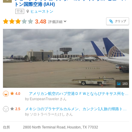
トン国際空港 (IAH)
ヒューストン
空港
3.48
クリップ
評価詳細
183
アメリカン航空のハブ空港ＤＦＷとならびテキサス州を代表するＵＡの巨大ハブ空港。 アメリカン利用の為ターミナルＡに到着。Ｕｂｅｒでダウンタウンに行くため１１４番出口から出てアプリで車を呼びました。ターミナルＡのライ
4.0
by EuropeanTraveler
メキシコのプラヤデルカルメン、カンクン1人旅の帰路トランジットで利用しました。米国連邦政府機関の閉鎖に伴い保安検査場係員が不足しているとかで入国してから再度保安検査まで長蛇の列、時間かかり過ぎました。余裕を持った乗り継ぎ時
2.5
by ソロトラベラーたけし
住所
2800 North Terminal Road, Houston, TX 77032