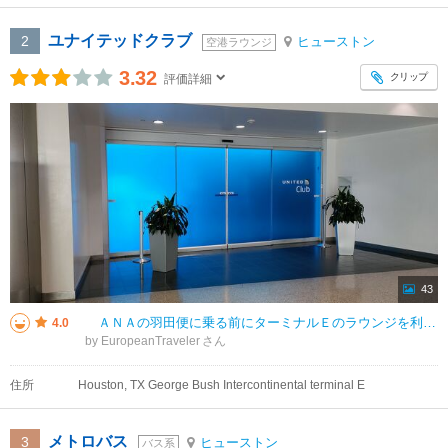
ユナイテッドクラブ
2
ヒューストン
空港ラウンジ
3.32
クリップ
評価詳細
43
ＡＮＡの羽田便に乗る前にターミナルＥのラウンジを利用。ポラリスラウンジと並んで配置されている。 Ｗｉ-Ｆｉは通常利用するには問題ない速度。 食べ物は最低限揃っている感じ。平均的なアメリカのラウンジといった感じ
4.0
by EuropeanTraveler
住所
Houston, TX George Bush Intercontinental terminal E
メトロバス
3
ヒューストン
バス系