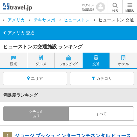
ログイン
新規登録
検索
MENU
アメリカ
テキサス州
ヒューストン
ヒューストン 交通
アメリカ 交通
ヒューストンの交通施設 ランキング
観光
グルメ
ショッピング
交通
ホテル
エリア
カテゴリ
満足度ランキング
クチコミ
すべて
あり
ジョージ ブッシュ インターコンチネンタル ヒュース
1