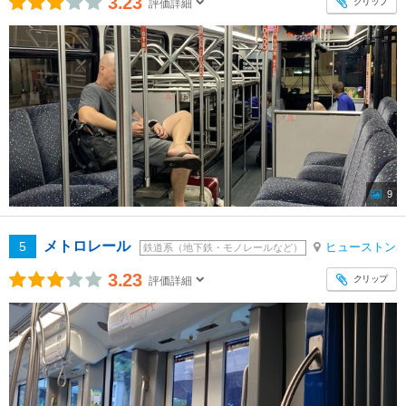
3.23
クリップ
評価詳細
9
メトロレール
5
ヒューストン
鉄道系（地下鉄・モノレールなど）
3.23
クリップ
評価詳細