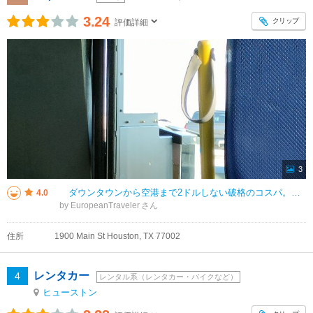
3.24
クリップ
評価詳細
3
ダウンタウンから空港まで2ドルしない破格のコスパ。車両も連結式なので座席が多い。 ただし同じ１０２系統でも対向車で通常タイプのバスが走行していたので全ての車両が連結式とは限らない。 欠点は車内のストップリクエ
4.0
by EuropeanTraveler
住所
1900 Main St Houston, TX 77002
レンタカー
4
レンタル系（レンタカー・バイクなど）
ヒューストン