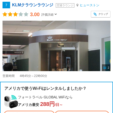
KLMクラウンラウンジ
7
ヒューストン
空港ラウンジ
3.00
クリップ
評価詳細
2
営業時間
4時45分～22時00分
アメリカで使うWi-Fiはレンタルしましたか？
フォートラベル GLOBAL WiFiなら
288円
アメリカ最安
/日～