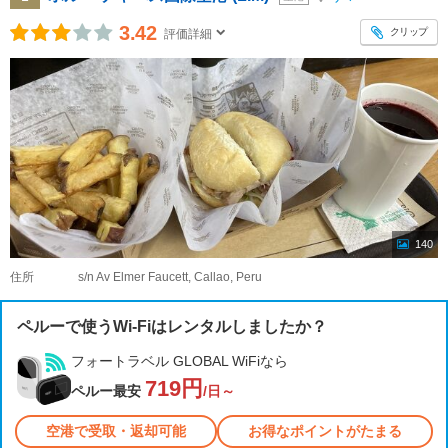
3.42
クリップ
評価詳細
140
住所
s/n Av Elmer Faucett, Callao, Peru
ペルーで使うWi-Fiはレンタルしましたか？
フォートラベル GLOBAL WiFiなら
719円
ペルー最安
/日～
空港で受取・返却可能
お得なポイントがたまる