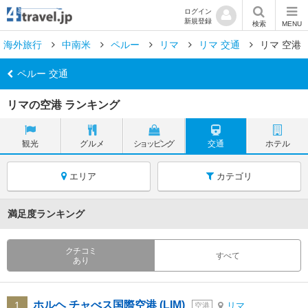
ログイン
新規登録
検索
MENU
海外旅行
中南米
ペルー
リマ
リマ 交通
リマ 空港
ペルー 交通
リマの空港 ランキング
観光
グルメ
ショッピング
交通
ホテル
エリア
カテゴリ
満足度ランキング
クチコミ
すべて
あり
ホルヘ チャべス国際空港 (LIM)
1
リマ
空港