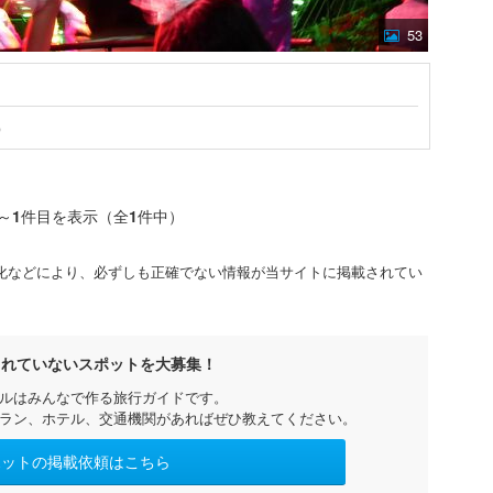
53
）
～
1
件目を表示（全
1
件中）
化などにより、必ずしも正確でない情報が当サイトに掲載されてい
されていないスポットを大募集！
ルはみんなで作る旅行ガイドです。
ラン、ホテル、交通機関があればぜひ教えてください。
ポットの掲載依頼はこちら