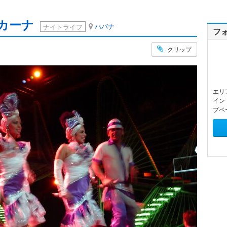
カーナ
ハバナ
ナイトライフ
フ
クリップ
エリ
イン
プペ