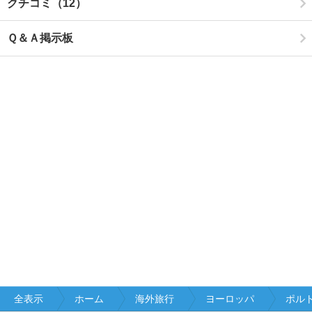
クチコミ（12）
Ｑ＆Ａ掲示板
全表示
ホーム
海外旅行
ヨーロッパ
ポル