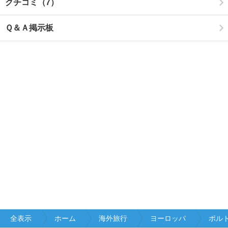
クチコミ（7）
Ｑ＆Ａ掲示板
全表示
ホーム
海外旅行
ヨーロッパ
ポル