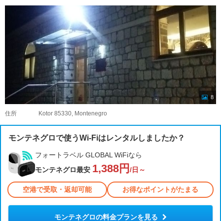
8
住所
Kotor 85330, Montenegro
モンテネグロで使うWi-Fiはレンタルしましたか？
フォートラベル GLOBAL WiFiなら
1,388円
モンテネグロ最安
/日～
空港で受取・返却可能
お得なポイントがたまる
モンテネグロの料金プランを見る