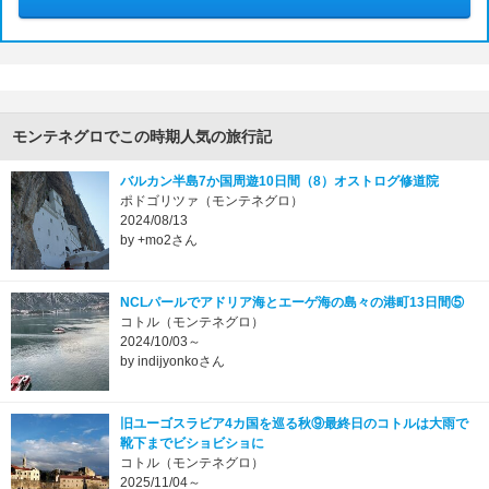
モンテネグロでこの時期人気の旅行記
バルカン半島7か国周遊10日間（8）オストログ修道院
ポドゴリツァ（モンテネグロ）
2024/08/13
by +mo2さん
NCLパールでアドリア海とエーゲ海の島々の港町13日間⑤
コトル（モンテネグロ）
2024/10/03～
by indijyonkoさん
旧ユーゴスラビア4カ国を巡る秋⑨最終日のコトルは大雨で
靴下までビショビショに
コトル（モンテネグロ）
2025/11/04～