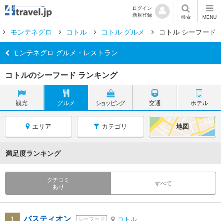
ログイン
新規登録
検索
MENU
モンテネグロ
コトル
コトル グルメ
コトル シーフード
モンテネグロ グルメ・レストラン
コトルのシーフード ランキング
観光
グルメ
ショッピング
交通
ホテル
エリア
カテゴリ
地図
満足度ランキング
クチコミ
すべて
あり
バスティオン
1
コトル
シーフード