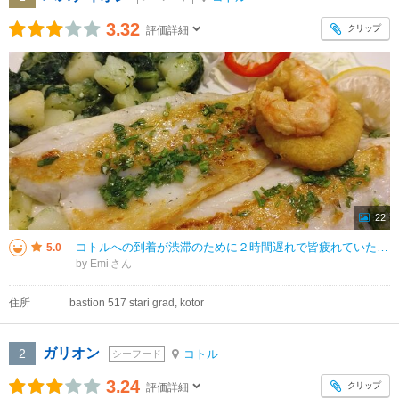
3.32
クリップ
評価詳細
22
コトルへの到着が渋滞のために２時間遅れで皆疲れていたので、 ホテルの近くのBastion 3で食事をしました。 北門を出てすぐにあるレストランです。 北門の内側、旧市街にはBastion 1があり、同じ系列のレストラ
5.0
by Emi
住所
bastion 517 stari grad, kotor
ガリオン
2
コトル
シーフード
3.24
クリップ
評価詳細