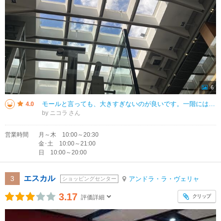
6
モールと言っても、大きすぎないのが良いです。一階にはスタバや大きなスーパーがあります。そのスーパーひ品揃え豊富でした。全体的に空いていて過ごしやすかったです。天井がガラスになっていて、青空が見えました。
4.0
by ニコラ
営業時間
月～木 10:00～20:30
金･土 10:00～21:00
日 10:00～20:00
エスカル
3
アンドラ・ラ・ヴェリャ
ショッピングセンター
3.17
クリップ
評価詳細