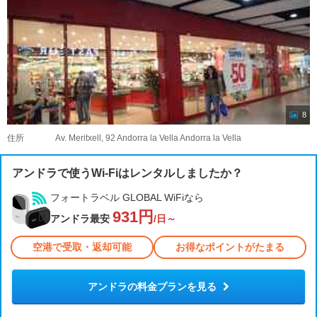
8
住所
Av. Meritxell, 92 Andorra la Vella Andorra la Vella
アンドラで使うWi-Fiはレンタルしましたか？
フォートラベル GLOBAL WiFiなら
931円
アンドラ最安
/日～
空港で受取・返却可能
お得なポイントがたまる
アンドラの料金プランを見る