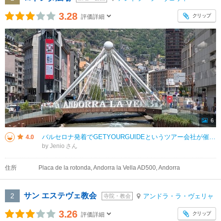
3.28
クリップ
評価詳細
6
バルセロナ発着でGETYOURGUIDEというツアー会社が催行する日帰りバスツアーでアンドラへ。 朝7時に集合して12時間のツアーで17000円くらいでした。平日でしたが意外に参加者が多くて30人以上いました。ガイドはス
4.0
by Jenio
住所
Placa de la rotonda, Andorra la Vella AD500, Andorra
サン エステヴェ教会
2
アンドラ・ラ・ヴェリャ
寺院・教会
3.26
クリップ
評価詳細