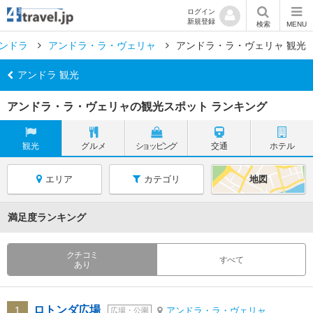
ログイン
新規登録
検索
MENU
ンドラ
アンドラ・ラ・ヴェリャ
アンドラ・ラ・ヴェリャ 観光
アンドラ 観光
アンドラ・ラ・ヴェリャの観光スポット ランキング
観光
グルメ
ショッピング
交通
ホテル
エリア
カテゴリ
地図
満足度ランキング
クチコミ
すべて
あり
ロトンダ広場
1
アンドラ・ラ・ヴェリャ
広場・公園