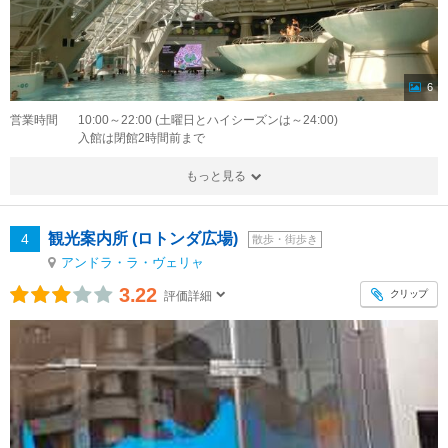
6
営業時間
10:00～22:00 (土曜日とハイシーズンは～24:00)
入館は閉館2時間前まで
もっと見る
観光案内所 (ロトンダ広場)
4
散歩・街歩き
アンドラ・ラ・ヴェリャ
3.22
クリップ
評価詳細