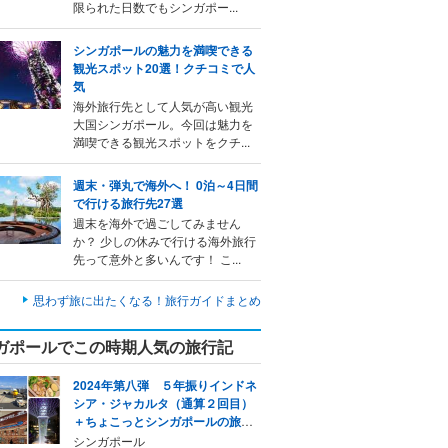
限られた日数でもシンガポー...
シンガポールの魅力を満喫できる
観光スポット20選！クチコミで人
気
海外旅行先として人気が高い観光
大国シンガポール。今回は魅力を
満喫できる観光スポットをクチ...
週末・弾丸で海外へ！ 0泊～4日間
で行ける旅行先27選
週末を海外で過ごしてみません
か？ 少しの休みで行ける海外旅行
先って意外と多いんです！ こ...
思わず旅に出たくなる！旅行ガイドまとめ
ガポールでこの時期人気の旅行記
2024年第八弾 ５年振りインドネ
シア・ジャカルタ（通算２回目）
＋ちょこっとシンガポールの旅
【第1日目】
シンガポール