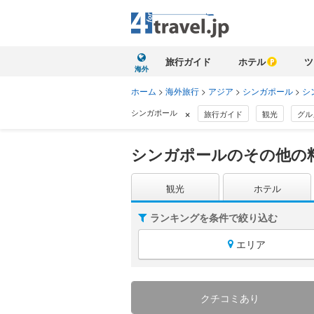
旅行ガイド
ホテル
ツ
海外
ホーム
>
海外旅行
>
アジア
>
シンガポール
>
シ
×
シンガポール
旅行ガイド
観光
グル
シンガポールのその他の
観光
ホテル
ランキングを条件で絞り込む
エリア
クチコミあり