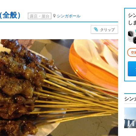
（全般）
シ
シンガポール
露店・屋台
し
クリップ
空
シン