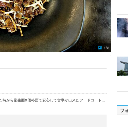
181
た時から衛生面&価格面で安心して食事が出来たフードコート
...
フ