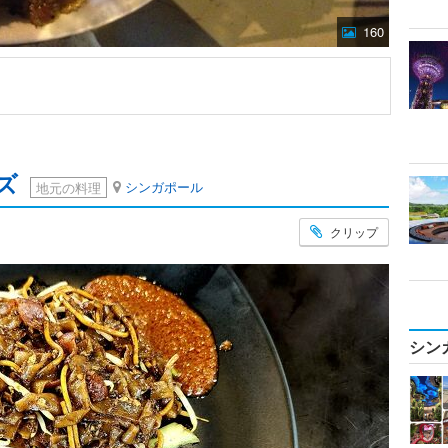
160
ズ
シンガポール
地元の料理
クリップ
シン