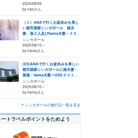
2024/08/09
by naoさん
（１）ANAで行くお盆休みを美し
い都市国家シンガポール 娘夫
妻、孫２人及びhama夫妻－２０２
５年８月
シンガポール
2025/08/10～
by hamaさん
(2/2)ANAで行くお盆休みを美しい
都市国家シンガポールに娘夫妻・
孫達・hama夫妻ーUSS.ナイトサ
ファリ、等 ２０２５年
シンガポール
2025/08/10～
by hamaさん
シンガポールの旅行記一覧を見る
ォートラベルポイントをためよう