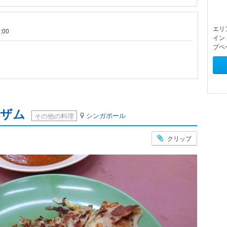
エリ
:00
イン
プペ
 ザム
シンガポール
その他の料理
クリップ