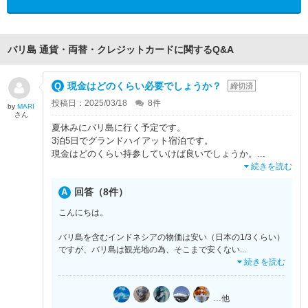
バリ島 通貨・両替・クレジットカードに関するQ&A
現金はどのくらい必要でしょうか？
締切済
投稿日：2025/03/18
8
件
by
MARI
さん
夏休みにバリ島に行く予定です。
3泊5日でグランドハイアット宿泊です。
現金はどのくらい持参していけば良いでしょうか。
...
続きを読む
回答（8件）
こんにちは。
バリ島を含むインドネシアの物価は安い（日本の1/3くらい）
ですが、バリ島は観光地の為、そこまで安くない
...
続きを読む
…他