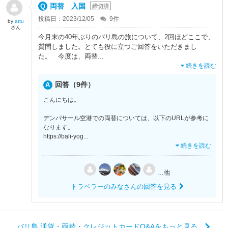
両替 入国
締切済
投稿日：2023/12/05
9
件
by
attu
さん
今月末の40年ぶりのバリ島の旅について、2回ほどここで、
質問しました。とても役に立つご回答をいただきまし
た。 今度は、両替
...
続きを読む
回答（9件）
こんにちは。
デンパサール空港での両替については、以下のURLが参考に
なります。
https://bali-yog
...
続きを読む
…他
トラベラーのみなさんの回答を見る
バリ島 通貨・両替・クレジットカードQ&Aをもっと見る