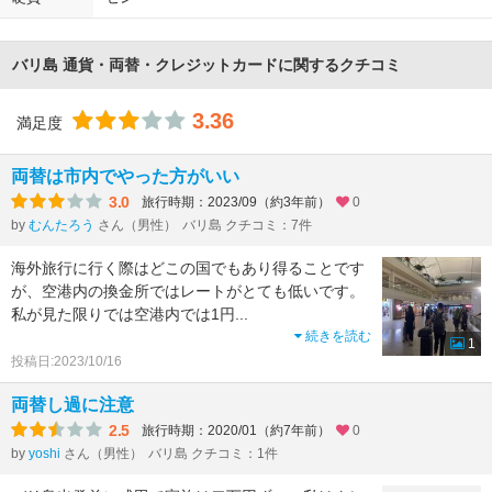
バリ島 通貨・両替・クレジットカードに関するクチコミ
3.36
満足度
両替は市内でやった方がいい
3.0
旅行時期：2023/09（約3年前）
0
by
むんたろう
さん（男性）
バリ島 クチコミ：7件
海外旅行に行く際はどこの国でもあり得ることです
が、空港内の換金所ではレートがとても低いです。
私が見た限りでは空港内では1円
...
続きを読む
1
投稿日:2023/10/16
両替し過に注意
2.5
旅行時期：2020/01（約7年前）
0
by
yoshi
さん（男性）
バリ島 クチコミ：1件