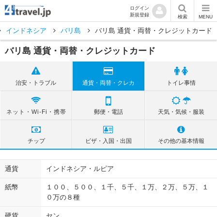
ログイン
新規登録
検索
MENU
インドネシア
バリ島
バリ島 通貨・両替・クレジットカード
バリ島 通貨・両替・クレジットカード
治安・トラブル
通貨・両替・クレカ
トイレ事情
ネット・Wi-Fi・携帯
郵便・電話
天気・気候・服装
チップ
ビザ・入国・出国
その他の基本情報
通貨
インドネシア・ルピア
紙幣
１００、５００、１千、５千、１万、２万、５万、１
０万の８種
硬貨
セン