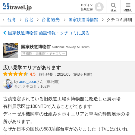
ログイン
新規登録
検索
MENU
台湾
台北
台北 観光
国家鉄道博物館
クチコミ詳細
国家鉄道博物館 施設情報・クチコミに戻る
国家鉄道博物館
National Railway Museum
博物館・美術館・ギャラリー
広い見学エリアがあります
4.5
旅行時期：2026/05（約3ヶ月前）
by
aero_bear
さん
（非公開）
台北 クチコミ：102件
古蹟指定されている旧鉄道工場を博物館に改造した展示場
有料展示区は100NTDで入ることができます
ディーゼル機関車の仕組みを示すエリアと車両の静態展示の場
所があります。
なぜか日本の国鉄の583系寝台車がありました（中にははいれ