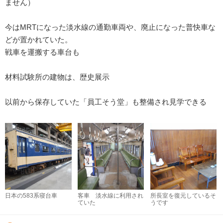
ません）
今はMRTになった淡水線の通勤車両や、廃止になった普快車な
どが置かれていた。
戦車を運搬する車台も
材料試験所の建物は、歴史展示
以前から保存していた「員工そう堂」も整備され見学できる
日本の583系寝台車
客車 淡水線に利用され
所長室を復元しているそ
ていた
うです