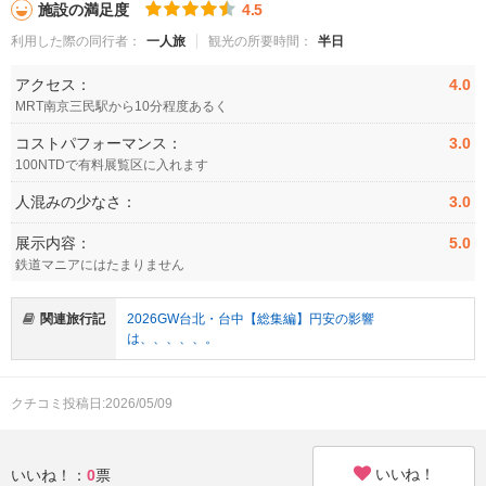
施設の満足度
4.5
利用した際の同行者：
一人旅
観光の所要時間：
半日
アクセス：
4.0
MRT南京三民駅から10分程度あるく
コストパフォーマンス：
3.0
100NTDで有料展覧区に入れます
人混みの少なさ：
3.0
展示内容：
5.0
鉄道マニアにはたまりません
関連旅行記
2026GW台北・台中【総集編】円安の影響
は、、、、、。
クチコミ投稿日:2026/05/09
いいね！
いいね！：
0
票