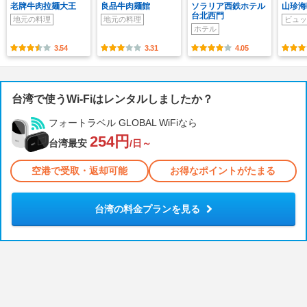
老牌牛肉拉麺大王
良品牛肉麺館
ソラリア西鉄ホテル
山珍海
台北西門
地元の料理
地元の料理
ビュッ
ホテル
3.54
3.31
4.05
台湾で使うWi-Fiはレンタルしましたか？
フォートラベル GLOBAL WiFiなら
254円
台湾最安
/日～
空港で受取・返却可能
お得なポイントがたまる
台湾の料金プランを見る