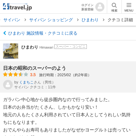
ログイン
新規登録
検索
MENU
サイパン
サイパン ショッピング
ひまわり
クチコミ詳細
ひまわり 施設情報・クチコミに戻る
ひまわり
スーパー・コンビニ
Himawari
日本の昭和のスーパーのよう
3.5
旅行時期：2025/02（約2年前）
by
くまちこ
さん
（男性）
サイパン クチコミ：11件
ガラパン中心地から徒歩圏内なので行ってみました。
日本のお弁当がたくさん、しかもかなり安い！
地元の人もたくさん利用されていて日本人としてうれしい気持
ちにもなります。
おでんやらお寿司もありましたがなぜかヨーグルトは売ってい