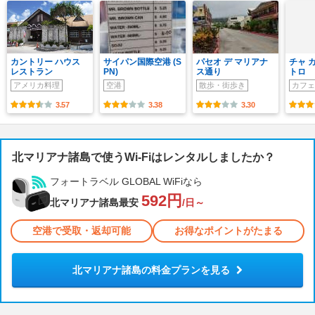
カントリー ハウス
サイパン国際空港 (S
パセオ デ マリアナ
チャ 
レストラン
PN)
ス通り
トロ
アメリカ料理
空港
散歩・街歩き
カフェ
3.57
3.38
3.30
北マリアナ諸島で使うWi-Fiはレンタルしましたか？
フォートラベル GLOBAL WiFiなら
592円
北マリアナ諸島最安
/日～
空港で受取・返却可能
お得なポイントがたまる
北マリアナ諸島の料金プランを見る