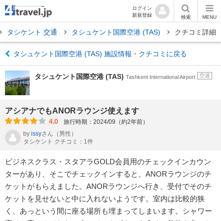
ログイン
新規登録
検索
MENU
タシケント 交通
タシュケント国際空港 (TAS)
クチコミ詳細
タシュケント国際空港 (TAS) 施設情報・クチコミに戻る
タシュケント国際空港 (TAS)
空港
Tashkent International Airport
アシアナでもANORラウンジ使えます
4.0
旅行時期：2024/09（約2年前）
by
issy
さん
（男性）
タシケント クチコミ：1件
ビジネスクラス・スタアラGOLD会員用のチェックインカウン
ターがあり、そこでチェックインすると、ANORラウンジのチ
ケットがもらえました。ANORラウンジへ行き、受付でそのチ
ケットを見せないと中に入れないようです。室内は比較的狭
く、あっという間に座る場所も埋まってしまいます。シャワー