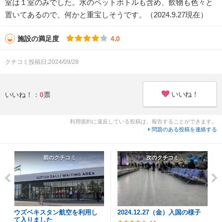
室は１室のみでした。水のペットボトルも含め、飲物も色々と
置いてあるので、何かと重宝しそうです。（2024.9.27現在）
施設の満足度
4.0
クチコミ投稿日:2024/09/28
いいね！
いいね！：
0
票
利用規約に違反している投稿は、報告することができます。
問題のある投稿を連絡する
前のクチコミ
次のクチコミ
ウズベキスタン航空を利用し
2024.12.27（金）入国の様子
て入りました