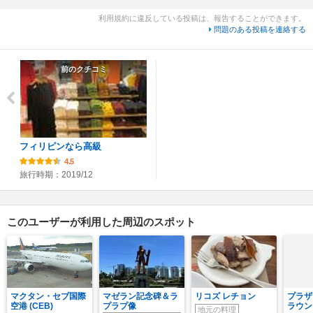
利用規約に違反している投稿は、報告することができます。
問題のある投稿を連絡する
前のクチコミ
フィリピンなら高級
4.5
旅行時期：2019/12
このユーザーが利用した周辺のスポット
マクタン・セブ国際
マゼラン記念碑＆ラ
リコズ レチョン
プラザ
空港 (CEB)
プラプ像
ラウン
地元の料理