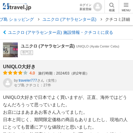
ログイン
新規登録
検索
MENU
ブ島 ショッピング
ユニクロ (アヤラセンター店)
クチコミ詳細
ユニクロ (アヤラセンター店) 施設情報・クチコミに戻る
ユニクロ (アヤラセンター店)
UNIQLO (Ayala Center Cebu)
専門店
UNIQLO大好き
4.0
旅行時期：2024/03（約2年前）
by
traveler777
さん
（女性）
セブ島 クチコミ：27件
UNIQLO大好きで日本でよく買いますが、正直、海外ではどう
なんだろうって思っていました。
お店にはまあまあお客さん入ってました。
日本と同じく、期間限定価格の商品もありましたし、現地の人
にとっても普通にアリな値段だと思いました。