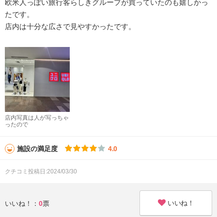
欧米人っぽい旅行客らしきグループが買っていたのも嬉しかっ
たです。
店内は十分な広さで見やすかったです。
店内写真は人が写っちゃ
ったので
施設の満足度
4.0
クチコミ投稿日:2024/03/30
いいね！
いいね！：
0
票