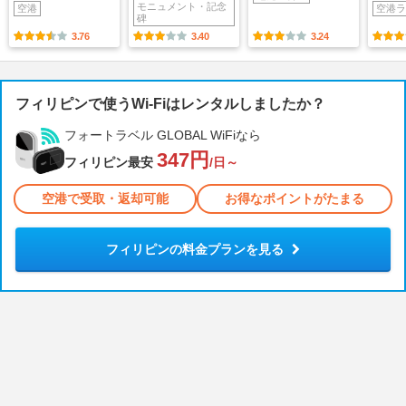
モニュメント・記念
空港
空港ラ
碑
3.76
3.40
3.24
フィリピンで使うWi-Fiはレンタルしましたか？
フォートラベル GLOBAL WiFiなら
347円
フィリピン最安
/日～
空港で受取・返却可能
お得なポイントがたまる
フィリピンの料金プランを見る