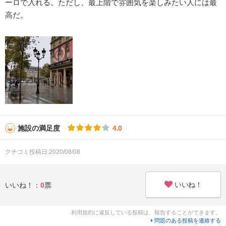
ーロで入れる。ただし、最上階で雰囲気を楽しみたい人には最
高だ。
施設の満足度
4.0
クチコミ投稿日:2020/08/08
いいね！
いいね！：
0
票
利用規約に違反している投稿は、報告することができます。
問題のある投稿を連絡する