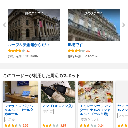
前のクチコミ
次のクチコミ
ルーブル美術館から近い
劇場です
4.0
3.5
旅行時期：2019/06
旅行時期：2022/09
このユーザーが利用した周辺のスポット
シェラトン パリ シ
マンゴ (オスマン店)
エミレーツラウンジ
ヤン 
ャルル ド ゴール空
ターミナル2C (シャ
ルマン
専門店
港ホテル
ルルドゴール空港)
スイー
ホテル
空港ラウンジ
3.85
3.25
3.24