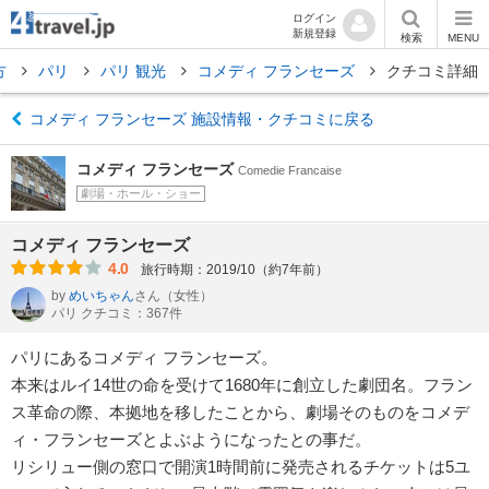
ログイン
新規登録
検索
MENU
方
パリ
パリ 観光
コメディ フランセーズ
クチコミ詳細
コメディ フランセーズ 施設情報・クチコミに戻る
コメディ フランセーズ
Comedie Francaise
劇場・ホール・ショー
コメディ フランセーズ
4.0
旅行時期：2019/10（約7年前）
by
めいちゃん
さん
（女性）
パリ クチコミ：367件
パリにあるコメディ フランセーズ。
本来はルイ14世の命を受けて1680年に創立した劇団名。フラン
ス革命の際、本拠地を移したことから、劇場そのものをコメデ
ィ・フランセーズとよぶようになったとの事だ。
リシリュー側の窓口で開演1時間前に発売されるチケットは5ユ