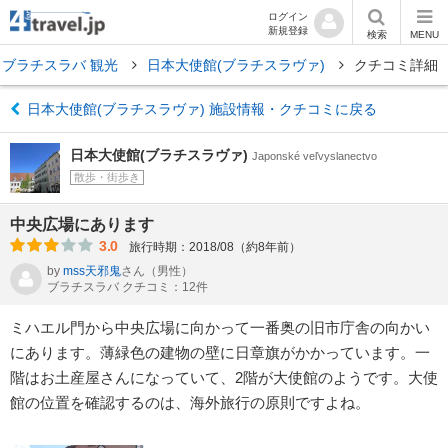
ログイン
新規登録
検索
MENU
ブラチスラバ 観光
日本大使館(ブラチスラヴァ)
クチコミ詳細
日本大使館(ブラチスラヴァ) 施設情報・クチコミに戻る
日本大使館(ブラチスラヴァ)
Japonské veľvyslanectvo
散歩・街歩き
中央広場にあります
3.0
旅行時期：2018/08（約8年前）
by
mss天邪鬼
さん
（男性）
ブラチスラバ クチコミ：12件
ミハエル門から中央広場に向かって一番奥の旧市庁舎の向かい
にあります。薄緑色の建物の壁に日章旗がかかっています。一
階はお土産屋さんになっていて、2階が大使館のようです。大使
館の位置を確認するのは、海外旅行の原則ですよね。