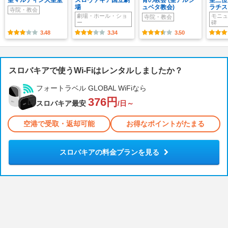
場
ュベタ教会)
ラチス
寺院・教会
劇場・ホール・ショ
モニュ
寺院・教会
ー
碑
3.48
3.34
3.50
スロバキアで使うWi-Fiはレンタルしましたか？
フォートラベル GLOBAL WiFiなら
376円
スロバキア最安
/日～
空港で受取・返却可能
お得なポイントがたまる
スロバキアの料金プランを見る