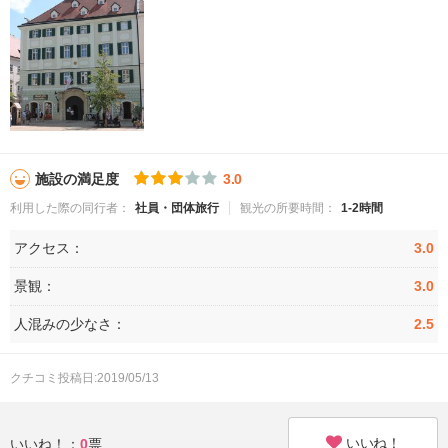
施設の満足度
3.0
利用した際の同行者：
社員・団体旅行
観光の所要時間：
1-2時間
アクセス：
3.0
景観：
3.0
人混みの少なさ：
2.5
クチコミ投稿日:2019/05/13
いいね！
いいね！：
0
票