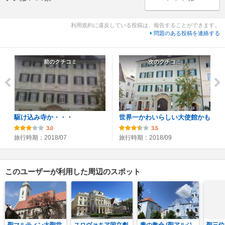
利用規約に違反している投稿は、報告することができます。
問題のある投稿を連絡する
前のクチコミ
次のクチコミ
駆け込み寺か・・・
世界一かわいらしい大使館かも
3.0
3.5
旅行時期：2018/07
旅行時期：2018/09
このユーザーが利用した周辺のスポット
聖マルティン大聖堂
スロヴァキア国立劇
青の教会 (聖アルジ
聖三位