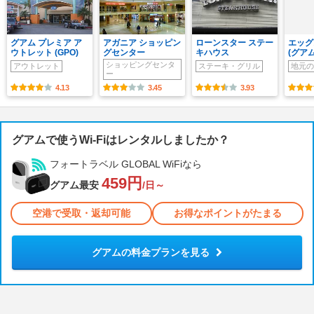
グアム プレミア ア
アガニア ショッピン
ローンスター ステー
エッグ
ウトレット (GPO)
グセンター
キハウス
(グア
ショッピングセンタ
アウトレット
ステーキ・グリル
地元の
ー
4.13
3.45
3.93
グアムで使うWi-Fiはレンタルしましたか？
フォートラベル GLOBAL WiFiなら
459円
グアム最安
/日～
空港で受取・返却可能
お得なポイントがたまる
グアムの料金プランを見る