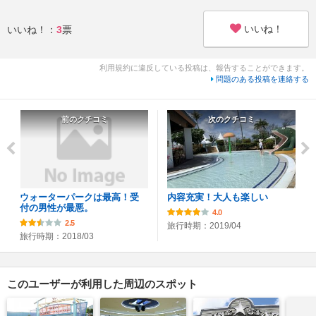
いいね！
いいね！：
3
票
利用規約に違反している投稿は、報告することができます。
問題のある投稿を連絡する
前のクチコミ
次のクチコミ
ウォーターパークは最高！受
内容充実！大人も楽しい
付の男性が最悪。
4.0
2.5
旅行時期：2019/04
旅行時期：2018/03
このユーザーが利用した周辺のスポット