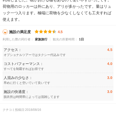
荷物用のロッカーは外にあり、アリが多かったです。量はリュ
ック一つ入ります。極端に荷物を少なくしなくても工夫すれば
使えます。
施設の満足度
4.5
利用した際の同行者：
家族旅行
観光の所要時間：
1日
アクセス：
4.5
オプショナルツアーではタクシー代込みです
コストパフォーマンス：
4.0
すべてを制覇すればお得です
人混みの少なさ：
3.0
早めに行くと空いていて良いです
施設の快適度：
3.0
脱衣所は時間帯によっては混雑してます
クチコミ投稿日:2018/08/16