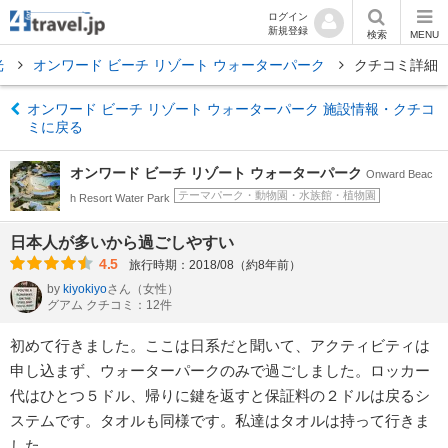
ログイン
新規登録
検索
MENU
光
オンワード ビーチ リゾート ウォーターパーク
クチコミ詳細
オンワード ビーチ リゾート ウォーターパーク 施設情報・クチコ
ミに戻る
オンワード ビーチ リゾート ウォーターパーク
Onward Beac
テーマパーク・動物園・水族館・植物園
h Resort Water Park
日本人が多いから過ごしやすい
4.5
旅行時期：2018/08（約8年前）
by
kiyokiyo
さん
（女性）
グアム クチコミ：12件
初めて行きました。ここは日系だと聞いて、アクティビティは
申し込まず、ウォーターパークのみで過ごしました。ロッカー
代はひとつ５ドル、帰りに鍵を返すと保証料の２ドルは戻るシ
ステムです。タオルも同様です。私達はタオルは持って行きま
した。