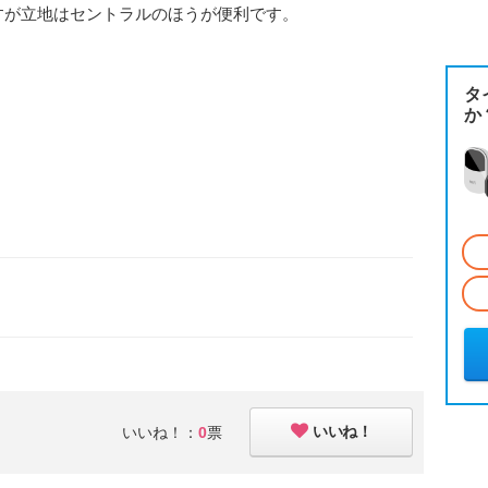
すが立地はセントラルのほうが便利です。
タ
か
いいね！
いいね！：
0
票