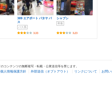
389 エアポート パタヤ バ
シャブシ
ス
和食
バス系
3.33
3.23
てのコンテンツの無断複写・転載・公衆送信等を禁じます。
個人情報保護方針
外部送信（オプトアウト）
リンクについて
お問い