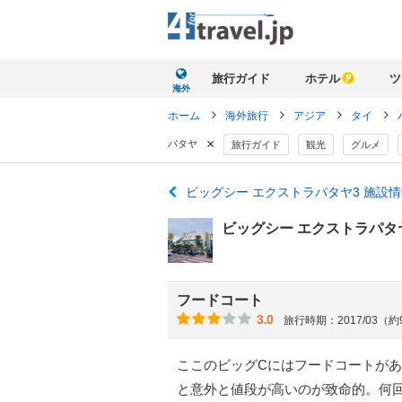
旅行ガイド
ホテル
ツ
海外
ホーム
海外旅行
アジア
タイ
×
パタヤ
旅行ガイド
観光
グルメ
ビッグシー エクストラパタヤ3 施設
ビッグシー エクストラパタ
フードコート
3.0
旅行時期：2017/03（
ここのビッグCにはフードコートが
と意外と値段が高いのが致命的。何