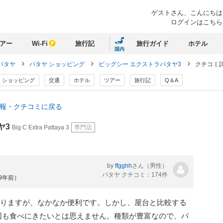
ゲストさん、
こんにちは
ログインはこちら
アー
Wi-Fi
旅行記
旅行ガイド
ホテル
国内
パタヤ
パタヤ ショッピング
ビッグシー エクストラパタヤ3
クチコミ
ショッピング
交通
ホテル
ツアー
旅行記
Q＆A
情報・クチコミに戻る
ヤ3
Big C Extra Pattaya 3
専門店
by
ffgghh
さん
（男性）
パタヤ クチコミ：174件
約9年前）
ありますが、なかなか便利です。しかし、屋台と比較する
回も食べにきたいとは思えません。種類が豊富なので、パ