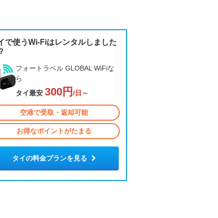
イで使うWi-Fiはレンタルしました
？
フォートラベル GLOBAL WiFiな
ら
300円
タイ最安
/日～
空港で受取・返却可能
お得なポイントがたまる
タイの料金プランを見る