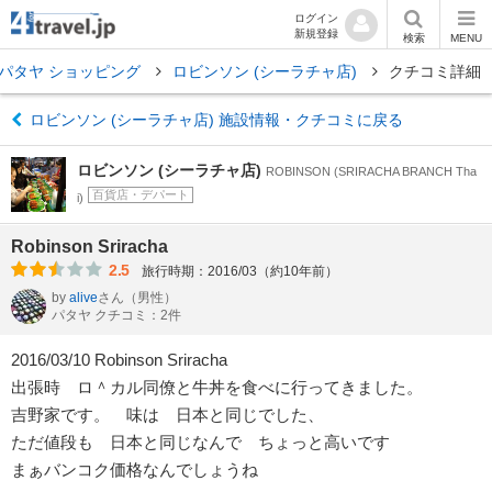
ログイン
新規登録
検索
MENU
パタヤ ショッピング
ロビンソン (シーラチャ店)
クチコミ詳細
ロビンソン (シーラチャ店) 施設情報・クチコミに戻る
ロビンソン (シーラチャ店)
ROBINSON (SRIRACHA BRANCH Tha
百貨店・デパート
i)
Robinson Sriracha
2.5
旅行時期：2016/03（約10年前）
by
alive
さん
（男性）
パタヤ クチコミ：2件
2016/03/10 Robinson Sriracha
出張時 ロ＾カル同僚と牛丼を食べに行ってきました。
吉野家です。 味は 日本と同じでした、
ただ値段も 日本と同じなんで ちょっと高いです
まぁバンコク価格なんでしょうね