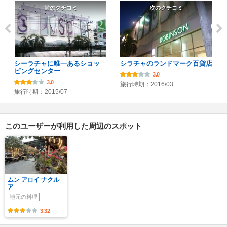
前のクチコミ
次のクチコミ
シーラチャに唯一あるショッ
シラチャのランドマーク百貨店
ピングセンター
3.0
3.0
旅行時期：2016/03
旅行時期：2015/07
このユーザーが利用した周辺のスポット
ムン アロイ ナクル
ア
地元の料理
3.32