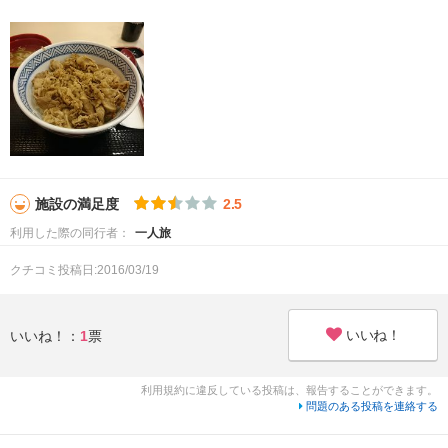
施設の満足度
2.5
利用した際の同行者：
一人旅
クチコミ投稿日:2016/03/19
いいね！
いいね！：
1
票
利用規約に違反している投稿は、報告することができます。
問題のある投稿を連絡する