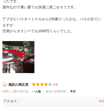
ったです。
屋内なので暑い夏でも快適に過ごせそうです。
アブダビバスターミナルから195番だったかな、バスが出てい
ますが
空港からタクシーでも2000円くらいでした。
施設の満足度
4.0
利用した際の同行者：
一人旅
観光の所要時間：
半日
アクセス：
4.0