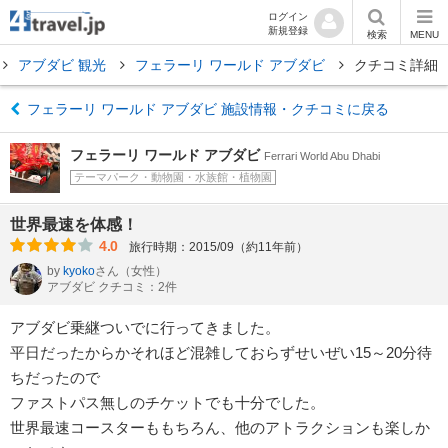
ログイン
新規登録
検索
MENU
アブダビ 観光
フェラーリ ワールド アブダビ
クチコミ詳細
フェラーリ ワールド アブダビ 施設情報・クチコミに戻る
フェラーリ ワールド アブダビ
Ferrari World Abu Dhabi
テーマパーク・動物園・水族館・植物園
世界最速を体感！
4.0
旅行時期：2015/09（約11年前）
by
kyoko
さん
（女性）
アブダビ クチコミ：2件
アブダビ乗継ついでに行ってきました。
平日だったからかそれほど混雑しておらずせいぜい15～20分待
ちだったので
ファストパス無しのチケットでも十分でした。
世界最速コースターももちろん、他のアトラクションも楽しか