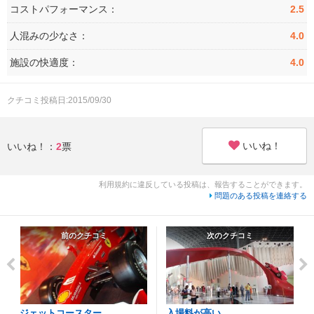
コストパフォーマンス：
2.5
人混みの少なさ：
4.0
施設の快適度：
4.0
クチコミ投稿日:2015/09/30
いいね！
いいね！：
2
票
利用規約に違反している投稿は、報告することができます。
問題のある投稿を連絡する
前のクチコミ
次のクチコミ
ジェットコースター
入場料が高い