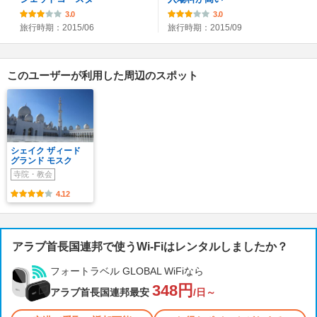
3.0
3.0
旅行時期：2015/06
旅行時期：2015/09
このユーザーが利用した周辺のスポット
シェイク ザィード
グランド モスク
寺院・教会
4.12
アラブ首長国連邦で使うWi-Fiはレンタルしましたか？
フォートラベル GLOBAL WiFiなら
348円
アラブ首長国連邦最安
/日～