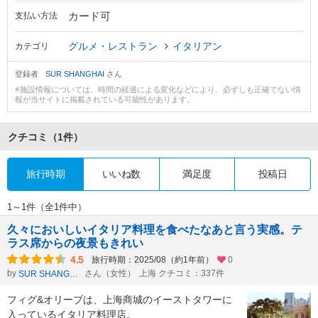
カード可
支払い方法
グルメ・レストラン
イタリアン
カテゴリ
登録者
SUR SHANGHAI
さん
※施設情報については、時間の経過による変化などにより、必ずしも正確でない情
報が当サイトに掲載されている可能性があります。
クチコミ
（1件）
旅行時期
いいね数
満足度
投稿日
1～1件（全1件中）
久々においしいイタリア料理を食べたなあと言う実感。テ
ラス席からの夜景もきれい
4.5
旅行時期：2025/08（約1年前）
0
by
さん（女性）
上海 クチコミ：337件
SUR SHANGHAI
フィグ&オリーブは、上海商城のイーストタワーに
入っているイタリア料理店。