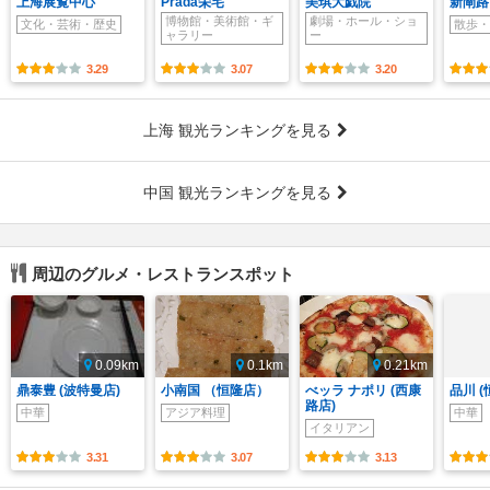
上海展覧中心
Prada栄宅
美琪大戯院
新閘路
博物館・美術館・ギ
劇場・ホール・ショ
文化・芸術・歴史
散歩・
ャラリー
ー
3.29
3.07
3.20
上海 観光ランキングを見る
中国 観光ランキングを見る
周辺のグルメ・レストランスポット
0.09km
0.1km
0.21km
鼎泰豊 (波特曼店)
小南国 （恒隆店）
べッラ ナポリ (西康
品川 
路店)
中華
アジア料理
中華
イタリアン
3.31
3.07
3.13