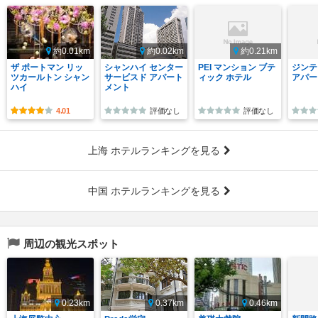
約0.01km
約0.02km
約0.21km
ザ ポートマン リッ
シャンハイ センター
PEI マンション ブテ
ジンテ
ツカールトン シャン
サービスド アパート
ィック ホテル
アパー
ハイ
メント
4.01
評価なし
評価なし
上海 ホテルランキングを見る
中国 ホテルランキングを見る
周辺の観光スポット
0.23km
0.37km
0.46km