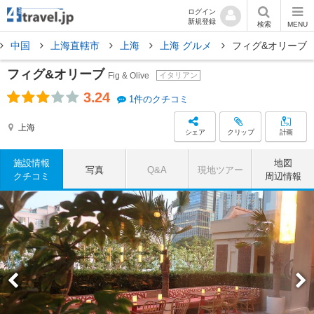
ログイン
新規登録
検索
MENU
中国
上海直轄市
上海
上海 グルメ
フィグ&オリーブ
フィグ&オリーブ
Fig & Olive
イタリアン
3.24
1件のクチコミ
上海
シェア
クリップ
計画
施設情報
地図
写真
Q&A
現地ツアー
クチコミ
周辺情報