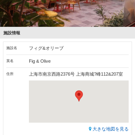
施設情報
フィグ&オリーブ
施設名
Fig & Olive
英名
上海市南京西路2376号 上海商城?峰112&207室
住所
大きな地図を見る