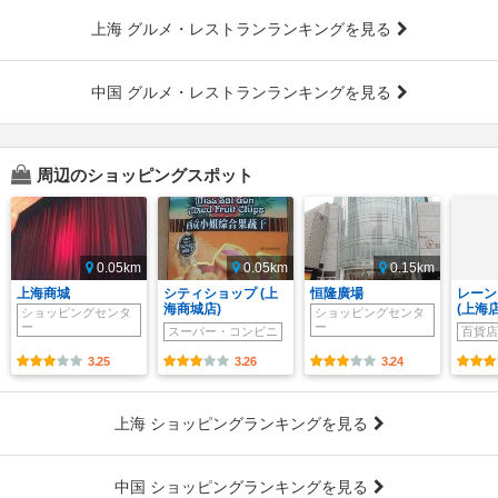
上海 グルメ・レストランランキングを見る
中国 グルメ・レストランランキングを見る
周辺のショッピングスポット
0.05km
0.05km
0.15km
上海商城
シティショップ (上
恒隆廣場
レーン
海商城店)
(上海店
ショッピングセンタ
ショッピングセンタ
ー
ー
スーパー・コンビニ
百貨店
3.25
3.26
3.24
上海 ショッピングランキングを見る
中国 ショッピングランキングを見る