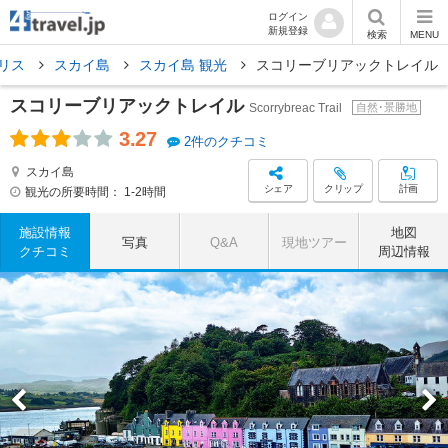
ログイン
新規登録
検索
MENU
リス
スカイ島
スカイ島 観光
スコリーブリアックトレイル
スコリーブリアックトレイル
Scorrybreac Trail
自然･景勝地
3.27
2件のクチコミ
スカイ島
シェア
クリップ
計画
観光の所要時間：
1-2時間
施設情報
地図
写真
Q&A
現地ツアー
クチコミ
周辺情報