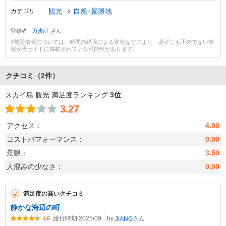
観光
自然･景勝地
カテゴリ
登録者
万歩計
さん
※施設情報については、時間の経過による変化などにより、必ずしも正確でない情
報が当サイトに掲載されている可能性があります。
クチコミ
（2件）
スカイ島 観光 満足度ランキング
3位
3.27
アクセス：
4.00
コストパフォーマンス：
0.00
景観：
3.50
人混みの少なさ：
0.00
満足度の高いクチコミ
静かな海辺の町
旅行時期 2025/09
by
さん
JIANG
4.5