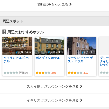
旅行記をもっと見る
周辺スポット
周辺のおすすめホテル
約0.35km
約0.98km
約1.0km
クイリン ヒルズ ホ
ボスヴィル ホテル
クーリン ビュー ゲ
グリー
テル
スト ハウス
ナイヒ
レック
評価なし
3.05
3.10
スカイ島 ホテルランキングを見る
イギリス ホテルランキングを見る