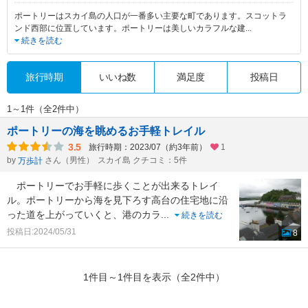
ポートリーはスカイ島の人口が一番多い主要な町であります。スコットラ
ンド西部に位置しています。ポートリーは美しいカラフルな建
...
続きを読む
旅行時期
いいね数
満足度
投稿日
1～1件（全2件中）
ポートリーの海を眺めるお手軽トレイル
3.5
旅行時期：2023/07（約3年前）
1
by
さん（男性）
スカイ島 クチコミ：5件
万歩計
ポートリーでお手軽に歩くことが出来るトレイ
ル。ポートリーから海を見下ろす高台の住宅地に沿
った道を上がっていくと、港のカラ
...
続きを読む
投稿日:2024/05/31
8
1件目～1件目を表示（全2件中）