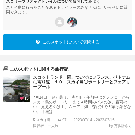
スコリーブリアックトレイルについて質問してみよう！
スカイ島に行ったことがあるトラベラーのみなさんに、いっせいに質
問できます。
このスポットについて質問する
このスポットに関する旅行記
スコットランド一周、ついでにフランス、ベトナム
に寄り道 １０．スカイ島①ポートリーとフェアリ
ープール
7月14日（金）曇り、時々雨・午前中はグレンコーから
10
スカイ島のポートリーまで４時間のバスの旅。霧雨の
中、見えるのは山、ムーア、湖、森だけで人家は殆どな
い。谷底は...
スカイ島
97
2023/07/14～2023/07/15
同行者：一人旅
by 万歩計さん