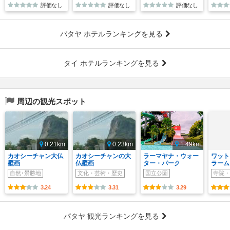
評価なし
評価なし
評価なし
パタヤ ホテルランキングを見る
タイ ホテルランキングを見る
周辺の観光スポット
0.21km
0.23km
1.49km
カオシーチャン大仏
カオシーチャンの大
ラーマヤナ・ウォー
ワット
壁画
仏壁画
ター・パーク
ラーム
自然･景勝地
文化・芸術・歴史
国立公園
寺院・
3.24
3.31
3.29
パタヤ 観光ランキングを見る