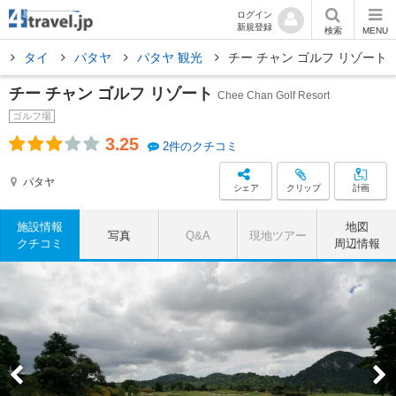
ログイン
新規登録
検索
MENU
ア
タイ
パタヤ
パタヤ 観光
チー チャン ゴルフ リゾート
チー チャン ゴルフ リゾート
Chee Chan Golf Resort
ゴルフ場
3.25
2件のクチコミ
パタヤ
シェア
クリップ
計画
施設情報
地図
写真
Q&A
現地ツアー
クチコミ
周辺情報