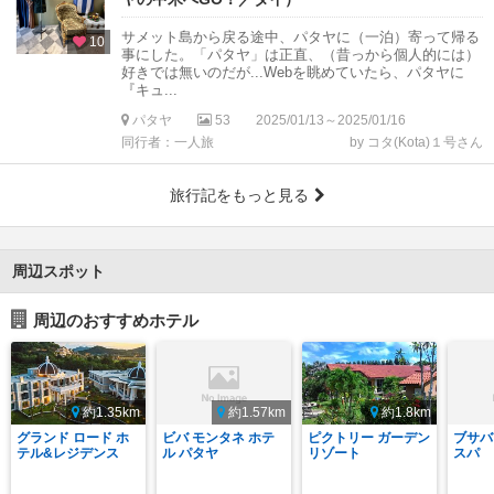
サメット島から戻る途中、パタヤに（一泊）寄って帰る
10
事にした。「パタヤ」は正直、（昔っから個人的には）
好きでは無いのだが...Webを眺めていたら、パタヤに
『キュ...
パタヤ
53
2025/01/13～2025/01/16
同行者：一人旅
by コタ(Kota)１号さん
旅行記をもっと見る
周辺スポット
周辺のおすすめホテル
約1.35km
約1.57km
約1.8km
グランド ロード ホ
ビバ モンタネ ホテ
ピクトリー ガーデン
ブサバ
テル&レジデンス
ル パタヤ
リゾート
スパ