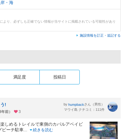
海岸・海
どにより、必ずしも正確でない情報が当サイトに掲載されている可能性があり
施設情報を訂正・追記する
満足度
投稿日
う!
by
さん（男性）
humpback
マウイ島 クチコミ：111件
約8年前）
3
で楽しめるトレイルで東側のカパルアベイビ
グビーチ駐車
...
続きを読む