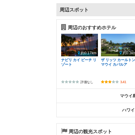
周辺スポット
周辺のおすすめホテル
約0.17km
約0.3k
ナピリ カイ ビーチ リ
ザ リッツ カールト
ゾート
マウイ カパルア
評価なし
3.41
マウイ
ハワイ
周辺の観光スポット