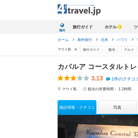
旅行ガイド
ホテル
ツ
海外
ホーム
海外旅行
北米
ハワイ
×
マウイ島
旅行ガイド
観光
グルメ
カパルア コースタルト
3.13
1件のクチコ
マウイ島
観光の所要時間：
1-2時間
施設情報
クチコミ
写真