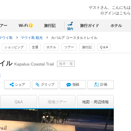
ゲストさん、
こんにちは
ログインはこちら
アー
Wi-Fi
旅行記
旅行ガイド
ホテル
国内
マウイ島
マウイ島 観光
カパルア コースタルトレイル
ショッピング
交通
ホテル
ツアー
旅行記
Q＆A
レイル
海岸・海
Kapalua Coastal Trail
ミ
シェア
クリップ
投稿
計画
Q&A
現地ツアー
地図
周辺情報