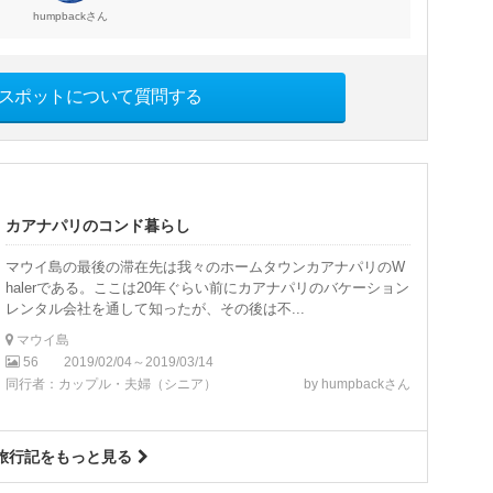
さん
humpback
スポットについて質問する
カアナパリのコンド暮らし
マウイ島の最後の滞在先は我々のホームタウンカアナパリのW
halerである。ここは20年ぐらい前にカアナパリのバケーション
レンタル会社を通して知ったが、その後は不...
マウイ島
56
2019/02/04～2019/03/14
同行者：カップル・夫婦（シニア）
by humpbackさん
旅行記をもっと見る