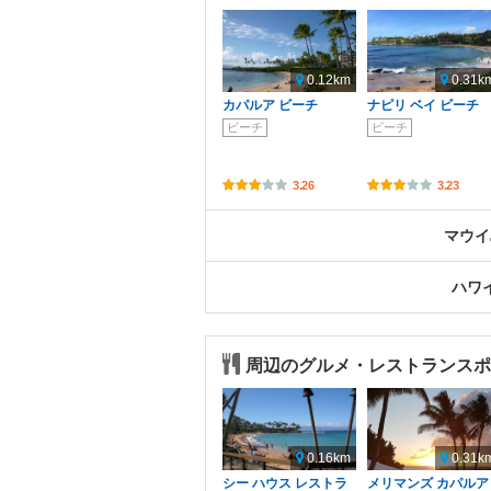
0.12km
0.31k
カパルア ビーチ
ナピリ ベイ ビーチ
ビーチ
ビーチ
3.26
3.23
マウイ
ハワ
周辺のグルメ・レストランスポ
0.16km
0.31k
シー ハウス レストラ
メリマンズ カパルア