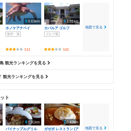
m
0.63km
1.31km
地図で見る
ホノケアナベイ
カパルア ゴルフ
海岸・海
ゴルフ場
3.13
3.22
島 観光ランキングを見る
イ 観光ランキングを見る
ット
m
0.31km
0.43km
地図で見る
パイナップルグリル
ガゼボ レストラン (ア