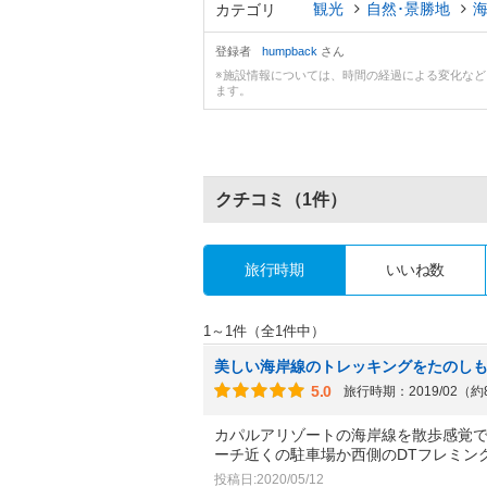
観光
自然･景勝地
カテゴリ
登録者
humpback
さん
※施設情報については、時間の経過による変化な
ます。
クチコミ
（1件）
旅行時期
いいね数
1～1件（全1件中）
美しい海岸線のトレッキングをたのしも
5.0
旅行時期：2019/02（
カパルアリゾートの海岸線を散歩感覚
ーチ近くの駐車場か西側のDTフレミン
投稿日:2020/05/12