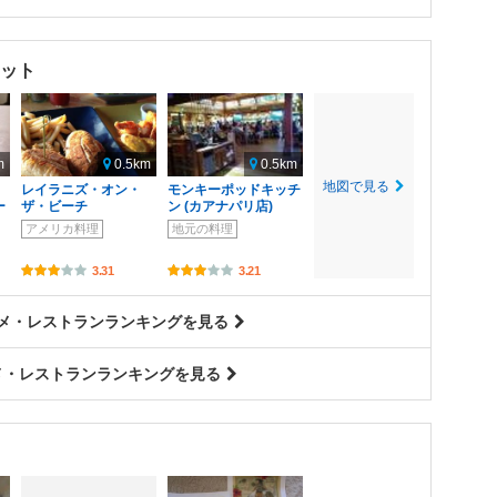
ット
m
0.5km
0.5km
地図で見る
レイラニズ・オン・
モンキーポッドキッチ
ー
ザ・ビーチ
ン (カアナパリ店)
アメリカ料理
地元の料理
3.31
3.21
ルメ・レストランランキングを見る
メ・レストランランキングを見る