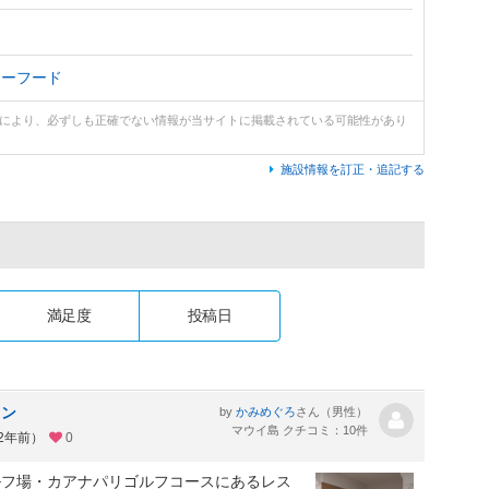
シーフード
どにより、必ずしも正確でない情報が当サイトに掲載されている可能性があり
施設情報を訂正・追記する
満足度
投稿日
ラン
by
さん（男性）
かみめぐろ
マウイ島 クチコミ：10件
約2年前）
0
ルフ場・カアナパリゴルフコースにあるレス