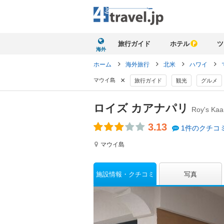
旅行ガイド
ホテル
ツ
海外
ホーム
海外旅行
北米
ハワイ
×
マウイ島
旅行ガイド
観光
グルメ
ロイズ カアナパリ
Roy's Kaa
3.13
1件のクチコ
マウイ島
施設情報
クチコミ
写真