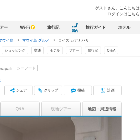
ゲストさん、
こんにちは
ログインはこちら
アー
Wi-Fi
旅行記
旅行ガイド
ホテル
国内
マウイ島
マウイ島 グルメ
ロイズ カアナパリ
ショッピング
交通
ホテル
ツアー
旅行記
Q＆A
シーフード
napali
ミ
シェア
クリップ
投稿
計画
Q&A
現地ツアー
地図
周辺情報