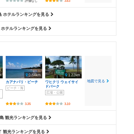
評価なし
3.63
島 ホテルランキングを見る
 ホテルランキングを見る
m
0.64km
1.22km
地図で見る
イ
カアナパリ・ビーチ
ワヒクリ ウェイサイ
ドパーク
ビーチ・海
サ
広場・公園
3.35
3.10
島 観光ランキングを見る
イ 観光ランキングを見る