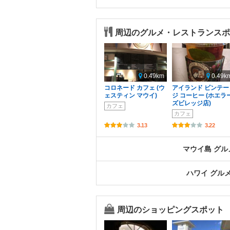
周辺のグルメ・レストランスポ
0.49km
0.49k
コロネード カフェ (ウ
アイランド ビンテー
ェスティン マウイ)
ジ コーヒー (ホエラ
ズビレッジ店)
カフェ
カフェ
3.13
3.22
マウイ島 グ
ハワイ グル
周辺のショッピングスポット