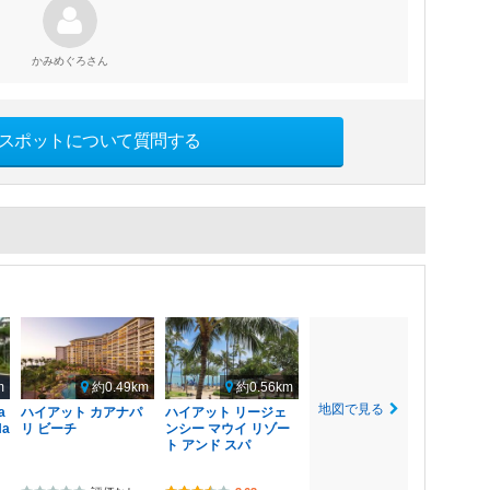
さん
かみめぐろ
スポットについて質問する
m
約0.49km
約0.56km
地図で見る
a
ハイアット カアナパ
ハイアット リージェ
Na
リ ビーチ
ンシー マウイ リゾー
ト アンド スパ