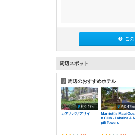
この
周辺スポット
周辺のおすすめホテル
約0.47km
約0.47k
カアナパリアリイ
Marriott's Maui Oce
n Club - Lahaina & 
pili Towers