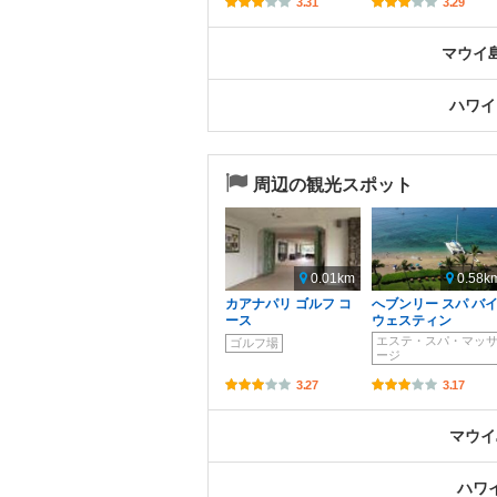
3.31
3.29
マウイ
ハワイ
周辺の観光スポット
0.01km
0.58k
カアナパリ ゴルフ コ
へブンリー スパ バ
ース
ウェスティン
エステ・スパ・マッ
ゴルフ場
ージ
3.27
3.17
マウイ
ハワ