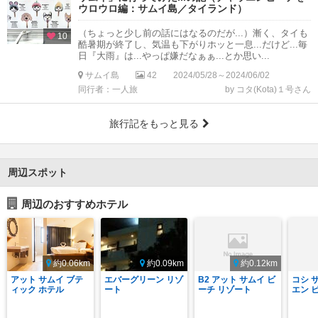
ウロウロ編：サムイ島／タイランド）
（ちょっと少し前の話にはなるのだが...）漸く、タイも
10
酷暑期が終了し、気温も下がりホッと一息...だけど...毎
日『大雨』は...やっぱ嫌だなぁぁ...とか思い...
サムイ島
42
2024/05/28～2024/06/02
同行者：一人旅
by コタ(Kota)１号さん
旅行記をもっと見る
周辺スポット
周辺のおすすめホテル
約0.06km
約0.09km
約0.12km
アット サムイ ブテ
エバーグリーン リゾ
B2 アット サムイ ビ
コシ 
ィック ホテル
ート
ーチ リゾート
エン 