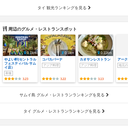
タイ 観光ランキングを見る
周辺のグルメ・レストランスポット
0.1km
0.1km
0.11km
やよい軒(セントラル
コパカバーナ
カオサンレストラン
アーク
フェスティバル サム
アジア料理
アジア料理
地元の
イ店）
和食
3.23
3.22
3.13
サムイ島 グルメ・レストランランキングを見る
タイ グルメ・レストランランキングを見る