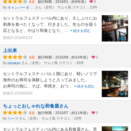
4.0
旅行時期：2018/01（約9年前）
0
by
さん（女性）
サムイ島 クチコミ：23件
キャンパー すみ子
セントラルフェスティバル内にあり、久しぶりにお
刺身を食べたくなって、行きました。生ものを扱う
店となると、やはり和食となり、
...
続きを読む
投稿日:2018/01/23
1
上出来
4.0
旅行時期：2016/08（約10年前）
2
by
さん（女性）
サムイ島 クチコミ：30件
mirakan
セントラルフェスティバル１階にあり、軽いノリで
海外のお寿司を体験しようと入ってみました。
お寿司の他に、そば、串焼き、おつ
...
続きを読む
投稿日:2016/08/29
9
ちょっとおしゃれな和食屋さん
4.0
旅行時期：2015/07（約11年前）
0
by
さん（女性）
サムイ島 クチコミ：10件
リーフ
セントラルフェスティバル内にある和食屋さん。意