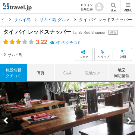
ログイン
新規登録
検索
MENU
タイ
サムイ島
サムイ島 グルメ
タイ バイ レッドスナッパー
タイ バイ レッドスナッパー
Tai By Red Snapper
和食
3.22
3件のクチコミ
サムイ島
シェア
クリップ
計画
施設情報
地図
写真
Q&A
現地ツアー
クチコミ
周辺情報