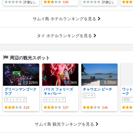
評価なし
3.05
評価なし
サムイ島 ホテルランキングを見る
タイ ホテルランキングを見る
周辺の観光スポット
0.22km
0.3km
0.35km
グリーンマンゴーク
パリス フォリーズ
チャウエン ビーチ
ワット
ラブ
キャバレー
ーク
ビーチ
ナイトライフ
ナイトライフ
寺院・
3.20
3.07
3.46
サムイ島 観光ランキングを見る