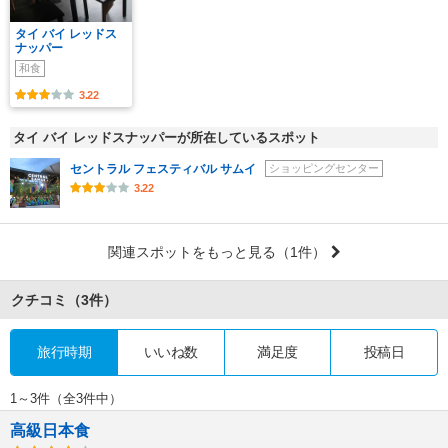
タイ バイ レッドス
ナッパー
和食
3.22
タイ バイ レッドスナッパーが所在しているスポット
セントラル フェスティバル サムイ
ショッピングセンター
3.22
関連スポットをもっと見る
（1件）
クチコミ
（3件）
旅行時期
いいね数
満足度
投稿日
1～3件（全3件中）
高級日本食