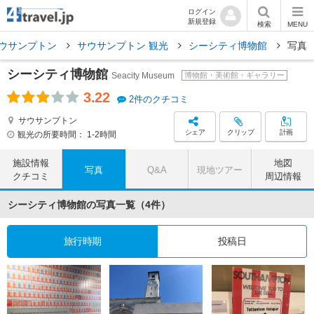
ログイン
新規登録
検索
MENU
ウサンプトン
サウサンプトン 観光
シーシティ博物館
写真
シーシティ博物館
Seacity Museum
博物館・美術館・ギャラリー
3.22
2件のクチコミ
サウサンプトン
シェア
クリップ
計画
観光の所要時間：
1-2時間
施設情報
地図
写真
Q&A
現地ツアー
クチコミ
周辺情報
シーシティ博物館の写真一覧（4件）
旅行時期
投稿日