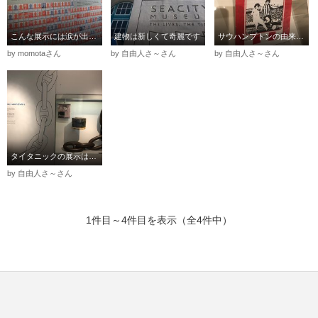
こんな展示には涙が出ます
建物は新しくて奇麗です
サウハンプトンの由来のある、過去の展示が多いです
by momotaさん
by 自由人さ～さん
by 自由人さ～さん
タイタニックの展示はこのくらいが価値があるのかな・・・
by 自由人さ～さん
1件目～4件目を表示（全4件中）