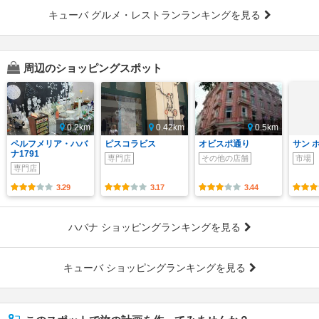
キューバ グルメ・レストランランキングを見る
周辺のショッピングスポット
0.2km
0.42km
0.5km
ペルフメリア・ハバ
ピスコラビス
オビスポ通り
サン 
ナ1791
専門店
その他の店舗
市場
専門店
3.29
3.17
3.44
ハバナ ショッピングランキングを見る
キューバ ショッピングランキングを見る