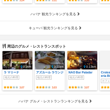
3.24
3.31
3.33
ハバナ 観光ランキングを見る
キューバ 観光ランキングを見る
周辺のグルメ・レストランスポット
0.1km
0.11km
0.13km
ラ マリーナ
アズカール ラウンジ
NAO Bar Paladar
Croiss
eria B
地元の料理
地元の料理
地元の料理
カフェ
3.07
3.03
3.07
ハバナ グルメ・レストランランキングを見る