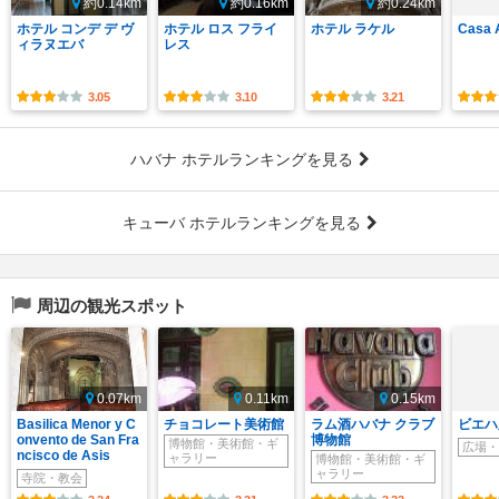
約0.14km
約0.16km
約0.24km
ホテル コンデ デ ヴ
ホテル ロス フライ
ホテル ラケル
Casa 
ィラヌエバ
レス
3.05
3.10
3.21
ハバナ ホテルランキングを見る
キューバ ホテルランキングを見る
周辺の観光スポット
0.07km
0.11km
0.15km
Basilica Menor y C
チョコレート美術館
ラム酒ハバナ クラブ
ビエハ
onvento de San Fra
博物館
博物館・美術館・ギ
広場・
ncisco de Asis
ャラリー
博物館・美術館・ギ
ャラリー
寺院・教会