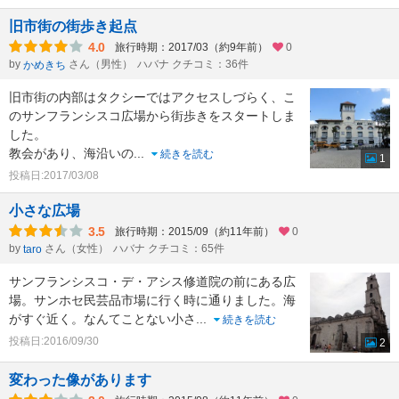
旧市街の街歩き起点
4.0
旅行時期：2017/03（約9年前）
0
by
さん（男性）
ハバナ クチコミ：36件
かめきち
旧市街の内部はタクシーではアクセスしづらく、こ
のサンフランシスコ広場から街歩きをスタートしま
した。
教会があり、海沿いの
...
続きを読む
1
投稿日:2017/03/08
小さな広場
3.5
旅行時期：2015/09（約11年前）
0
by
さん（女性）
ハバナ クチコミ：65件
taro
サンフランシスコ・デ・アシス修道院の前にある広
場。サンホセ民芸品市場に行く時に通りました。海
がすぐ近く。なんてことない小さ
...
続きを読む
投稿日:2016/09/30
2
変わった像があります