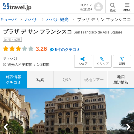
ログイン
新規登録
検索
MENU
キューバ
ハバナ
ハバナ 観光
プラザ デ サン フランシスコ
プラザ デ サン フランシスコ
San Francisco de Asis Square
広場・公園
3.26
8件のクチコミ
ハバナ
シェア
クリップ
計画
観光の所要時間：
1-2時間
施設情報
地図
写真
Q&A
現地ツアー
クチコミ
周辺情報