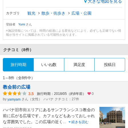
大きな地図を見る
観光
散歩・街歩き
広場・公園
カテゴリ
登録者
Yumi
さん
※施設情報については、時間の経過による変化などにより、必ずしも正確でない情
報が当サイトに掲載されている可能性があります。
クチコミ
（8件）
旅行時期
いいね数
満足度
投稿日
1～8件（全8件中）
教会前の広場
3.5
旅行時期：2018/05（約8年前）
0
by
さん（女性）
ハバナ クチコミ：27件
yamyam
ハバナ旧市街エリアにあるサンフランシスコ教会の
前に広がる広場です。カフェなどもあっておしゃれ
な雰囲気でした。この広場の近く
...
続きを読む