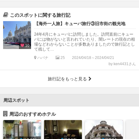
このスポットに関する旅行記
【海外一人旅】キューバ旅行③旧市街の観光地
24年4月にキューバに訪問しました。訪問直前にキュー
バには物がないと言われていたり、闇レートの現在の相
場などわからないことが多数ありましたので旅行記とし
10
て残して...
ハバナ
25
2024/04/18～2024/04/21
by ken4431さん
旅行記をもっと見る
周辺スポット
周辺のおすすめホテル