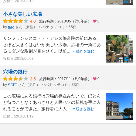
投稿日:2018/08/13
1
小さな美しい広場
4.0
旅行時期：2018/05（約8年前）
0
by
さん（女性）
ハバナ クチコミ：65件
taro
サンフランシスコ・デ・アシス修道院の前にある、
さほど大きくはないが美しい広場。広場の一角にあ
るモダンな彫刻が目をひく。以前
...
続きを読む
投稿日:2018/05/08
1
穴場の銀行
3.5
旅行時期：2017/11（約9年前）
0
by
さん（男性）
ハバナ クチコミ：33件
SATO
この広場にある銀行は穴場的存在みたいで、ほとん
ど待つことなくあっさりと人民ペソの新札を手に入
れることができた。旅行者に大人
...
続きを読む
投稿日:2018/01/12
1