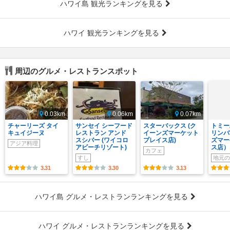
ハワイ島 観光ランキングを見る
ハワイ 観光ランキングを見る
周辺のグルメ・レストランスポット
0.03km
0.06km
0.07km
チャーリーズ タイ
サンセイ シーフード
スターバックス (ク
トミー
キュイジーヌ
レストラン アンド
イーンズマーケット
リンバ
スシバー (ワイコロ
プレイス店)
ズマー
アジア料理
アビーチリゾート)
ス店）
カフェ
すし
地元の
3.31
3.30
3.13
ハワイ島 グルメ・レストランランキングを見る
ハワイ グルメ・レストランランキングを見る