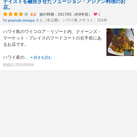
テイストを融合させたフュージョン・アジアン料理のお
店。
4.0
旅行時期：2017/05（約9年前）
1
by
さん（非公開）
ハワイ島 クチコミ：151件
peanuts-snoopy
ハワイ島のワイコロア・リゾート内、クイーンズ・
マーケット・プレイスのフードコートの右手前にあ
るお店です。
2
ハワイ産の
...
続きを読む
投稿日:2020/06/04