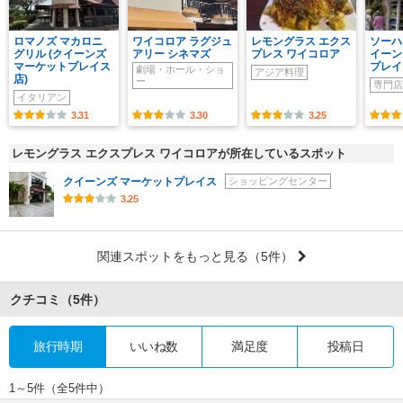
ロマノズ マカロニ
ワイコロア ラグジュ
レモングラス エクス
ソーハ
グリル (クイーンズ
アリー シネマズ
プレス ワイコロア
イーン
マーケットプレイス
プレイ
劇場・ホール・ショ
アジア料理
店)
ー
専門店
イタリアン
3.31
3.30
3.25
レモングラス エクスプレス ワイコロアが所在しているスポット
クイーンズ マーケットプレイス
ショッピングセンター
3.25
関連スポットをもっと見る
（5件）
クチコミ
（5件）
旅行時期
いいね数
満足度
投稿日
1～5件（全5件中）