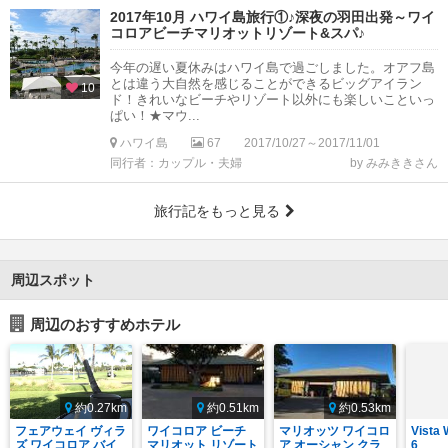
2017年10月 ハワイ島旅行①♪深夜の羽田出発～ワイ
コロアビーチマリオットリゾート&スパ♪
今年の遅い夏休みはハワイ島で過ごしました。オアフ島
とは違う大自然を感じることができるビッグアイラン
10
ド！きれいなビーチやリゾート以外にも楽しいこといっ
ぱい！★マウ...
ハワイ島
67
2017/10/27～2017/11/01
同行者：カップル・夫婦
by みみききさん
旅行記をもっと見る
周辺スポット
周辺のおすすめホテル
約0.27km
約0.51km
約0.53km
フェアウェイ ヴィラ
ワイコロア ビーチ
マリオッツ ワイコロ
Vista 
ズ ワイコロア バイ
マリオット リゾート
ア オーシャン クラ
6