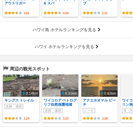
アウトリガー
& スパ
ブ
3.61
4.09
3.31
ハワイ島 ホテルランキングを見る
ハワイ ホテルランキングを見る
周辺の観光スポット
0.14km
0.31km
0.82km
キングス トレイル
ワイコロア ペトログ
アナエホオマル ビー
ワイコ
リフ自然保護地域
チ
リン池
史跡・遺跡
史跡・遺跡
ビーチ
滝・河
3.29
3.33
3.38