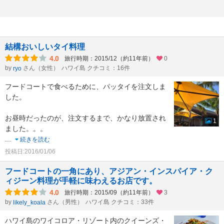
結構おいしいタイ料理
4.0
旅行時期：2015/12（約11年前）
0
by
さん（女性）
ハワイ島 クチコミ：16件
ryo
フードコートで食べるために、パッタイを注文しま
した。
お昼時だったのが、注文するまで、かなり放置され
1
ました。。。
...
続きを読む
投稿日:2016/01/06
フードコートの一角にあり、アジアン・インスパイア・ク
ィジーン料理が手軽に味わえるお店です。
4.0
旅行時期：2015/09（約11年前）
3
by
さん（男性）
ハワイ島 クチコミ：33件
likely_koala
ハワイ島のワイコロア・リゾート内のクイーンズ・