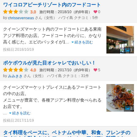
ワイコロアビーチリゾート内のフードコート
3.0
旅行時期：2018/10（約8年前）
0
by
さん（女性）
ハワイ島 クチコミ：5件
chrissevenseas
クイーンズマーケット内のフードコートにある東南
アジア料理のお店。フードコートのわりに、かなり
高く感じた。エビのパッタイが1
...
続きを読む
投稿日:2018/10/19
1
ポケボウルが見た目オシャレでおいしい！
4.0
旅行時期：2017/10（約9年前）
5
by
さん（女性）
ハワイ島 クチコミ：31件
みみきき
クイーンズマーケットプレイスにあるフードコート
の中のお店。
メニューが豊富で、各種アジアン料理が食べられる
お店です。
2
...
続きを読む
投稿日:2017/11/19
タイ料理をベースに、ベトナムや中華、和食、フレンチの