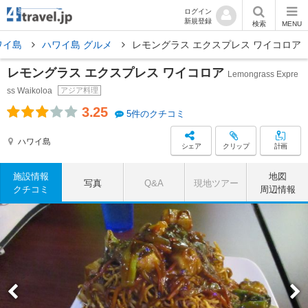
ログイン
新規登録
検索
MENU
ワイ島
ハワイ島 グルメ
レモングラス エクスプレス ワイコロア
レモングラス エクスプレス ワイコロア
Lemongrass Expre
ss Waikoloa
アジア料理
3.25
5件のクチコミ
ハワイ島
シェア
クリップ
計画
施設情報
地図
写真
Q&A
現地ツアー
クチコミ
周辺情報