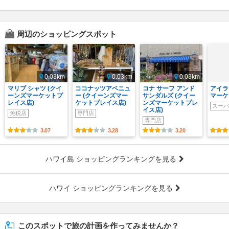
周辺のショッピングスポット
0.03km
0.03km
0.03km
マリブ シャツ (クイ
ココナッツアベニュ
コナ サーフ アンド
アイラ
ーンズマーケットプ
ー (クイーンズマー
サンダルズ (クイー
マーケ
レイス店)
ケットプレイス店)
ンズマーケットプレ
スーパ
イス店)
免税店
専門店
専門店
3.07
3.28
3.20
ハワイ島 ショッピングランキングを見る
ハワイ ショッピングランキングを見る
このスポットで旅の計画を作ってみませんか？