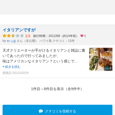
イタリアンですが
2.5
旅行時期：2012/08（約14年前）
0
by
さん（非公開）
ハワイ島 クチコミ：15件
やっほ
天才クリエーターが手がけるイタリアンと雑誌に書
いてあったので行ってみましたが、
味はアメリカンなイタリアン？という感じで
...
続きを読む
1
投稿日:2012/10/19
1件目～8件目を表示（全9件中）
クチコミを投稿する