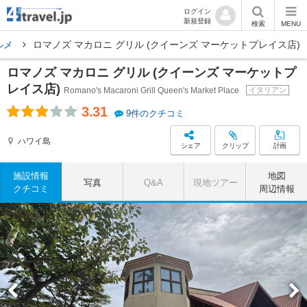
ログイン
新規登録
検索
MENU
ルメ
ロマノズ マカロニ グリル (クイーンズ マーケットプレイス店)
ロマノズ マカロニ グリル (クイーンズ マーケットプ
レイス店)
Romano's Macaroni Grill Queen's Market Place
イタリアン
3.31
9件のクチコミ
ハワイ島
シェア
クリップ
計画
施設情報
地図
写真
Q&A
現地ツアー
クチコミ
周辺情報