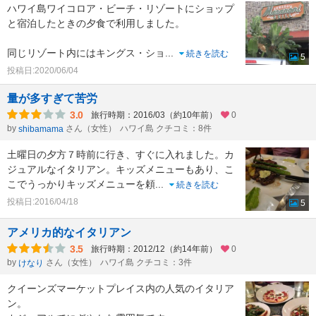
ハワイ島ワイコロア・ビーチ・リゾートにショップ
と宿泊したときの夕食で利用しました。
同じリゾート内にはキングス・ショ
...
続きを読む
5
投稿日:2020/06/04
量が多すぎて苦労
3.0
旅行時期：2016/03（約10年前）
0
by
さん（女性）
ハワイ島 クチコミ：8件
shibamama
土曜日の夕方７時前に行き、すぐに入れました。カ
ジュアルなイタリアン。キッズメニューもあり、こ
こでうっかりキッズメニューを頼
...
続きを読む
投稿日:2016/04/18
5
アメリカ的なイタリアン
3.5
旅行時期：2012/12（約14年前）
0
by
さん（女性）
ハワイ島 クチコミ：3件
けなり
クイーンズマーケットプレイス内の人気のイタリア
ン。