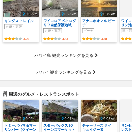
0.09km
0.26km
0.79km
キングス トレイル
ワイコロア ペトログ
アナエホオマル ビー
ワイコ
リフ自然保護地域
チ
リン池
史跡・遺跡
史跡・遺跡
ビーチ
滝・河
3.29
3.33
3.38
ハワイ島 観光ランキングを見る
ハワイ 観光ランキングを見る
周辺のグルメ・レストランスポット
0.05km
0.07km
0.08km
トミーバハマ＆マー
スターバックス (ク
チャーリーズ タイ
サンセ
リンバー（クイーン
イーンズマーケット
キュイジーヌ
レスト