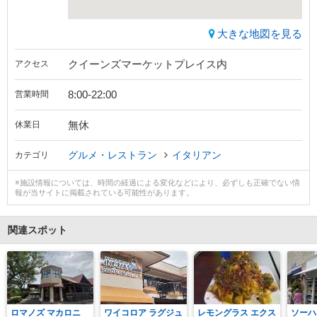
大きな地図を見る
クイーンズマーケットプレイス内
アクセス
8:00-22:00
営業時間
無休
休業日
グルメ・レストラン
イタリアン
カテゴリ
※施設情報については、時間の経過による変化などにより、必ずしも正確でない情
報が当サイトに掲載されている可能性があります。
関連スポット
ロマノズ マカロニ
ワイコロア ラグジュ
レモングラス エクス
ソーハ