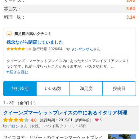
サービス：
3.43
雰囲気：
3.64
料理・味：
3.14
満足度の高いクチコミ
残念ながら閉店していました
旅行時期 2026/04
by
さん
ヤンヤンやん
5.0
クイーンズ・マーケットプレイス内にあったカジュアルイタリアンレスト
ランです。以前一度行ったことがありますが、パスタやピザ、
...
続きを読む
旅行時期
いいね数
満足度
投稿日
1～8件（全9件中）
クイーンズマーケットプレイスの中にあるイタリア料理
4.0
旅行時期：2019/01（約8年前）
5
by
さん（女性）
ハワイ島 クチコミ：46件
バロン
ワイコロア・リゾートのクイーンマーケットプレイ