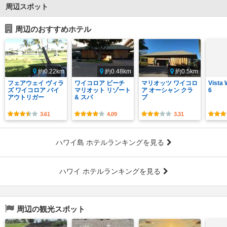
周辺スポット
周辺のおすすめホテル
約0.22km
約0.48km
約0.5km
フェアウェイ ヴィラ
ワイコロア ビーチ
マリオッツ ワイコロ
Vista 
ズ ワイコロア バイ
マリオット リゾート
ア オーシャン クラ
6
アウトリガー
& スパ
ブ
3.61
4.09
3.31
ハワイ島 ホテルランキングを見る
ハワイ ホテルランキングを見る
周辺の観光スポット