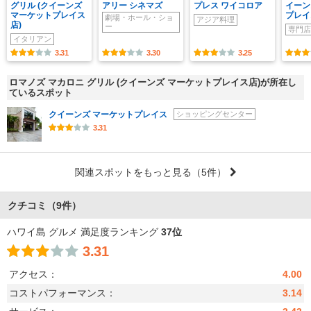
グリル (クイーンズ
アリー シネマズ
プレス ワイコロア
イーン
マーケットプレイス
プレイ
劇場・ホール・ショ
アジア料理
店)
ー
専門店
イタリアン
3.31
3.30
3.25
ロマノズ マカロニ グリル (クイーンズ マーケットプレイス店)が所在し
ているスポット
クイーンズ マーケットプレイス
ショッピングセンター
3.31
関連スポットをもっと見る
（5件）
クチコミ
（9件）
ハワイ島 グルメ 満足度ランキング
37位
3.31
アクセス：
4.00
コストパフォーマンス：
3.14