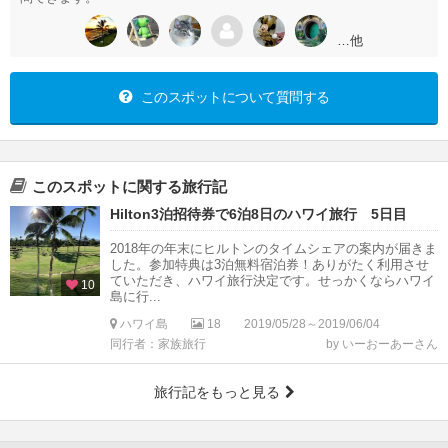
…他
このスポットについて質問する
このスポットに関する旅行記
Hilton3泊招待券で6泊8日のハワイ旅行 5日目
2018年の年末にヒルトンのタイムシェアの案内が届きま
した。参加特典は3泊無料宿泊券！ありがたく利用させ
ていただき、ハワイ旅行決定です。せっかくならハワイ
10
島に行...
ハワイ島
18
2019/05/28～2019/06/04
同行者：家族旅行
by いーおーあーさん
旅行記をもっと見る