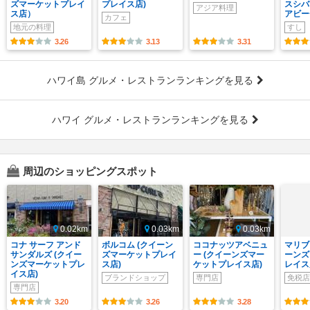
ズマーケットプレイ
プレイス店)
スシバ
アジア料理
ス店）
アビー
カフェ
地元の料理
すし
3.26
3.13
3.31
ハワイ島 グルメ・レストランランキングを見る
ハワイ グルメ・レストランランキングを見る
周辺のショッピングスポット
0.02km
0.03km
0.03km
コナ サーフ アンド
ボルコム (クイーン
ココナッツアベニュ
マリブ
サンダルズ (クイー
ズマーケットプレイ
ー (クイーンズマー
ーンズ
ンズマーケットプレ
ス店)
ケットプレイス店)
レイス
イス店)
ブランドショップ
専門店
免税店
専門店
3.20
3.26
3.28