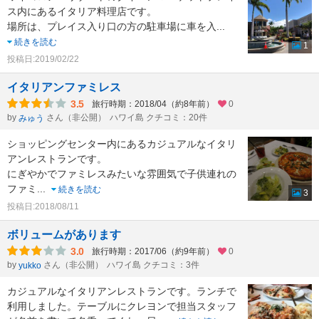
ス内にあるイタリア料理店です。
場所は、プレイス入り口の方の駐車場に車を入
...
続きを読む
1
投稿日:2019/02/22
イタリアンファミレス
3.5
旅行時期：2018/04（約8年前）
0
by
さん（非公開）
ハワイ島 クチコミ：20件
みゅう
ショッピングセンター内にあるカジュアルなイタリ
アンレストランです。
にぎやかでファミレスみたいな雰囲気で子供連れの
ファミ
...
続きを読む
3
投稿日:2018/08/11
ボリュームがあります
3.0
旅行時期：2017/06（約9年前）
0
by
さん（非公開）
ハワイ島 クチコミ：3件
yukko
カジュアルなイタリアンレストランです。ランチで
利用しました。テーブルにクレヨンで担当スタッフ