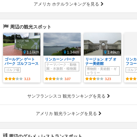
アメリカ ホテルランキングを見る
周辺の観光スポット
1.18km
1.34km
1.49km
ゴールデン ゲート
リンカーン パーク
リージョン オブ オ
リンカ
パーク ゴルフコース
ナー美術館
フコー
テーマパーク・動物
園・水族館・植物園
博物館・美術館・ギ
ゴルフ場
ゴルフ
ャラリー
3.13
3.07
3.23
サンフランシスコ 観光ランキングを見る
アメリカ 観光ランキングを見る
周辺のグルメ・レストランスポット