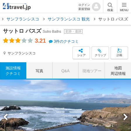
ログイン
新規登録
検索
MENU
サンフランシスコ
サンフランシスコ 観光
サットロ バスズ
サットロ バスズ
Sutro Baths
史跡・遺跡
3.21
3件のクチコミ
サンフランシスコ
シェア
クリップ
計画
施設情報
地図
写真
Q&A
現地ツアー
クチコミ
周辺情報