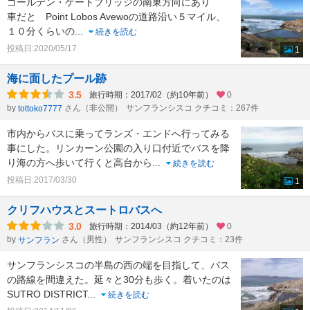
ゴールデン・ゲートブリッジの南東方向にあり
車だと Point Lobos Avewoの道路沿い５マイル、
１０分くらいの
...
続きを読む
投稿日:2020/05/17
1
海に面したプール跡
3.5
旅行時期：2017/02（約10年前）
0
by
さん（非公開）
サンフランシスコ クチコミ：267件
tottoko7777
市内からバスに乗ってランズ・エンドへ行ってみる
事にした。リンカーン公園の入り口付近でバスを降
り海の方へ歩いて行くと高台から
...
続きを読む
投稿日:2017/03/30
1
クリフハウスとスートロバスへ
3.0
旅行時期：2014/03（約12年前）
0
by
さん（男性）
サンフランシスコ クチコミ：23件
サンフラン
サンフランシスコの半島の西の端を目指して、バス
の路線を間違えた。延々と30分も歩く。着いたのは
SUTRO DISTRICT
...
続きを読む