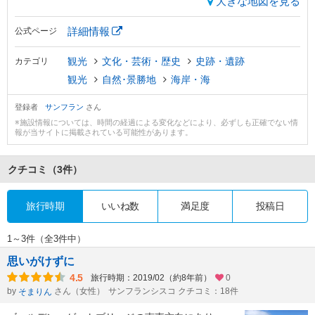
大きな地図を見る
詳細情報
公式ページ
観光
文化・芸術・歴史
史跡・遺跡
カテゴリ
観光
自然･景勝地
海岸・海
登録者
サンフラン
さん
※施設情報については、時間の経過による変化などにより、必ずしも正確でない情
報が当サイトに掲載されている可能性があります。
クチコミ
（3件）
旅行時期
いいね数
満足度
投稿日
1～3件（全3件中）
思いがけずに
4.5
旅行時期：2019/02（約8年前）
0
by
さん（女性）
サンフランシスコ クチコミ：18件
そまりん