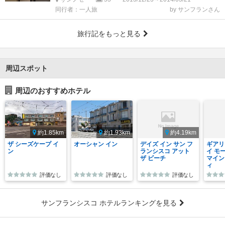
同行者：一人旅
by サンフランさん
旅行記をもっと見る
周辺スポット
周辺のおすすめホテル
約1.85km
約1.93km
約4.19km
ザ シーズケープ イ
オーシャン イン
デイズ イン サン フ
ギアリ
ン
ランシスコ アット
イ モ
ザ ビーチ
マイン
ィ
評価なし
評価なし
評価なし
サンフランシスコ ホテルランキングを見る