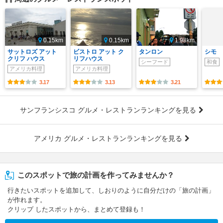
0.15km
0.15km
1.98km
サットロズ アット
ビストロ アット ク
タンロン
シモ
クリフ ハウス
リフハウス
シーフード
和食
アメリカ料理
アメリカ料理
3.17
3.13
3.21
サンフランシスコ グルメ・レストランランキングを見る
アメリカ グルメ・レストランランキングを見る
このスポットで旅の計画を作ってみませんか？
行きたいスポットを追加して、しおりのように自分だけの「旅の計画」
が作れます。
クリップ したスポットから、まとめて登録も！