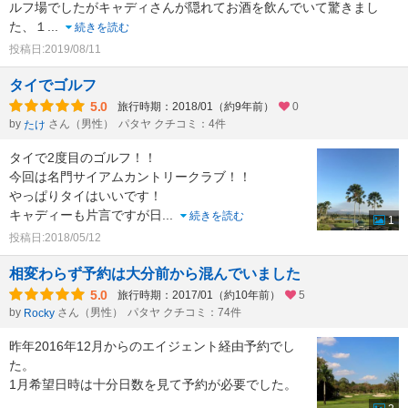
ルフ場でしたがキャディさんが隠れてお酒を飲んでいて驚きまし
た、１
...
続きを読む
投稿日:2019/08/11
タイでゴルフ
5.0
旅行時期：2018/01（約9年前）
0
by
さん（男性）
パタヤ クチコミ：4件
たけ
タイで2度目のゴルフ！！
今回は名門サイアムカントリークラブ！！
やっぱりタイはいいです！
キャディーも片言ですが日
...
続きを読む
1
投稿日:2018/05/12
相変わらず予約は大分前から混んでいました
5.0
旅行時期：2017/01（約10年前）
5
by
さん（男性）
パタヤ クチコミ：74件
Rocky
昨年2016年12月からのエイジェント経由予約でし
た。
1月希望日時は十分日数を見て予約が必要でした。