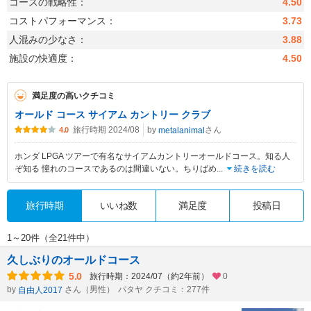
コースの戦略性：
4.50
コストパフォーマンス：
3.73
人混みの少なさ：
3.88
施設の快適度：
4.50
満足度の高いクチコミ
オールド コース サイアム カントリー クラブ
旅行時期 2024/08
by
さん
metalanimal
4.0
ホンダ LPGA ツアーで有名なサイアムカントリーオールドコース。知る人
ぞ知る 憧れのコースであるのは間違いない。ちりばめ
...
続きを読む
旅行時期
いいね数
満足度
投稿日
1～20件（全21件中）
久しぶりのオールドコース
5.0
旅行時期：2024/07（約2年前）
0
by
さん（男性）
パタヤ クチコミ：277件
自由人2017