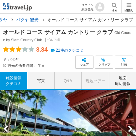
ログイン
新規登録
検索
MENU
タヤ
パタヤ 観光
オールド コース サイアム カントリー クラブ
オールド コース サイアム カントリー クラブ
Old Cours
e by Siam Country Club
ゴルフ場
3.34
21件のクチコミ
パタヤ
シェア
クリップ
計画
観光の所要時間：
半日
施設情報
地図
写真
Q&A
現地ツアー
クチコミ
周辺情報