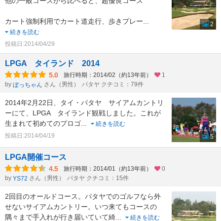
他の一般コースから比べると、超優良コース
カート強制利用でカート道走行、歩きプレー
...
2
続きを読む
投稿日:2014/04/29
LPGA タイランド 2014
5.0
旅行時期：2014/02（約13年前）
1
by
さん（男性）
パタヤ クチコミ：79件
ぼっちゃん
2014年2月22日、タイ・パタヤ サイアムカントリ
ーにて、LPGA タイランド観戦しました。これが
生まれて初めてのプロゴ
...
続きを読む
投稿日:2014/04/19
5
LPGA開催コース
4.5
旅行時期：2014/01（約13年前）
0
by
さん（男性）
パタヤ クチコミ：15件
YS72
2回目のオールドコース。パタヤでのゴルフなら外
せないサイアムカントリー。いつ来てもコースの
隅々まで手入れが行き届いていて綺
...
続きを読む