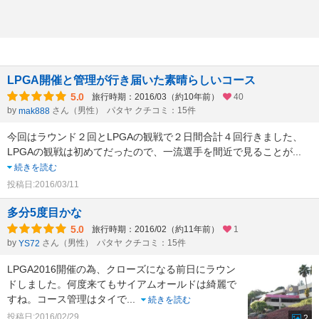
LPGA開催と管理が行き届いた素晴らしいコース
5.0
旅行時期：2016/03（約10年前）
40
by
さん（男性）
パタヤ クチコミ：15件
mak888
今回はラウンド２回とLPGAの観戦で２日間合計４回行きました、
LPGAの観戦は初めてだったので、一流選手を間近で見ることが
...
続きを読む
投稿日:2016/03/11
多分5度目かな
5.0
旅行時期：2016/02（約11年前）
1
by
さん（男性）
パタヤ クチコミ：15件
YS72
LPGA2016開催の為、クローズになる前日にラウン
ドしました。何度来てもサイアムオールドは綺麗で
すね。コース管理はタイで
...
続きを読む
投稿日:2016/02/29
2