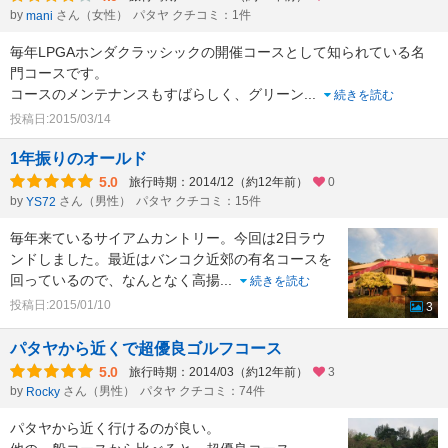
by
さん（女性）
パタヤ クチコミ：1件
mani
毎年LPGAホンダクラッシックの開催コースとして知られている名
門コースです。
コースのメンテナンスもすばらしく、グリーン
...
続きを読む
投稿日:2015/03/14
1年振りのオールド
5.0
旅行時期：2014/12（約12年前）
0
by
さん（男性）
パタヤ クチコミ：15件
YS72
毎年来ているサイアムカントリー。今回は2日ラウ
ンドしました。最近はバンコク近郊の有名コースを
回っているので、なんとなく高揚
...
続きを読む
投稿日:2015/01/10
3
パタヤから近くで超優良ゴルフコース
5.0
旅行時期：2014/03（約12年前）
3
by
さん（男性）
パタヤ クチコミ：74件
Rocky
パタヤから近く行けるのが良い。