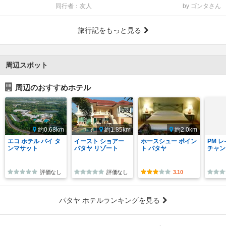
同行者：友人
by ゴンタさん
旅行記をもっと見る
周辺スポット
周辺のおすすめホテル
約0.68km
約1.85km
約2.0km
エコ ホテル バイ タ
イースト ショアー
ホースシュー ポイン
PM 
ンマサット
パタヤ リゾート
ト パタヤ
チャン
評価なし
評価なし
3.10
パタヤ ホテルランキングを見る