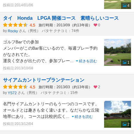
投稿日:2014/01/06
4
タイ Honda LPGA 開催コース 素晴らしいコース
4.5
旅行時期：2013/09（約13年前）
0
by
さん（男性）
パタヤ クチコミ：74件
Rocky
ゴルフBarでの参加
メンバーがこのBar客にいるので、毎週プレー予約
がなされてた。
運良く空きが出たので、参加プレー
...
続きを読む
1
投稿日:2013/10/08
サイアムカントリープランテーション
4.5
旅行時期：2013/03（約13年前）
2
by
さん（男性）
パタヤ クチコミ：15件
YS72
名門サイアムカントリーのもう一つのコースです。
オールドとは趣きも全く違います。なだらかな丘陵
地帯にあり、コースは比較的広く
...
続きを読む
投稿日:2013/12/04
2