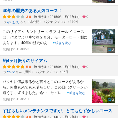
40年の歴史のある人気コース！
3.0
旅行時期：2015/08（約11年前）
0
by
さん（非公開）
パタヤ クチコミ：179件
かわぽん
このサイアム カントリー クラブ オールド コース
は、パタヤより車で約２０分、モーターロード側に
あります。40年の歴史のあ
...
続きを読む
投稿日:2015/08/23
2
約4ヶ月振りのサイアム
5.0
旅行時期：2015/04（約11年前）
0
by
さん（男性）
パタヤ クチコミ：15件
YS72
パタヤに何故来るかと言うとこのコースがあるか
ら。何度も来ても素晴らしい。この日はグリーンが
速く手こずりました。途中、サイレ
...
続きを読む
投稿日:2015/05/01
3
すばらしいメンテナンスですが、とてもむずかしいコース
4.0
旅行時期：2014/12（約12年前）
1