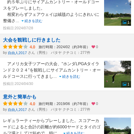
約５年ぶりにサイアムカントリー・オールドコー
スをプレーしました。
相変わらずフェアウェイは絨毯のようにきれいに
整備さ
...
続きを読む
1
投稿日:2024/07/28
大会を観戦しに行きました
4.0
旅行時期：2024/02（約3年前）
0
by
さん（男性）
パタヤ クチコミ：277件
自由人2017
アメリカ女子ツアーの大会、”ホンダLPGAタイラ
ンド２０２４”を観戦しにサイアムカントリー・オー
ルドコースに行ってきまし
...
続きを読む
投稿日:2024/04/30
1
意外と簡単かも
4.0
旅行時期：2019/06（約7年前）
0
by
さん（男性）
パタヤ クチコミ：277件
自由人2017
レギュラーティーからプレーしました。スコアーカ
ードによると合計の距離が約6000ヤードとタイのゴ
ルフ場としては短めで、特に
...
続きを読む