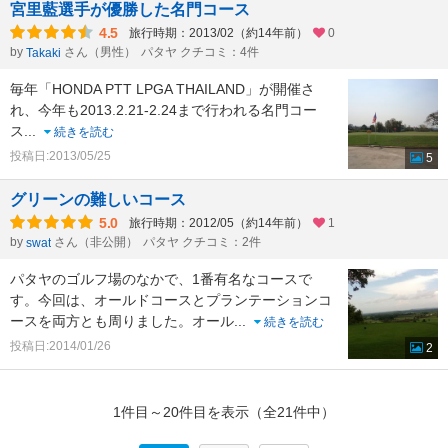
宮里藍選手が優勝した名門コース
4.5
旅行時期：2013/02（約14年前）
0
by
さん（男性）
パタヤ クチコミ：4件
Takaki
毎年「HONDA PTT LPGA THAILAND」が開催さ
れ、今年も2013.2.21-2.24まで行われる名門コー
ス
...
続きを読む
投稿日:2013/05/25
5
グリーンの難しいコース
5.0
旅行時期：2012/05（約14年前）
1
by
さん（非公開）
パタヤ クチコミ：2件
swat
パタヤのゴルフ場のなかで、1番有名なコースで
す。今回は、オールドコースとプランテーションコ
ースを両方とも周りました。オール
...
続きを読む
投稿日:2014/01/26
2
1件目～20件目を表示（全21件中）