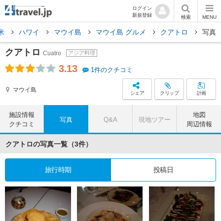
ログイン
新規登録
検索
MENU
米
ハワイ
マウイ島
マウイ島 グルメ
クアトロ
写真
クアトロ
Cuatro
アジア料理
3.13
1件のクチコミ
マウイ島
シェア
クリップ
計画
施設情報
地図
写真
Q&A
現地ツアー
クチコミ
周辺情報
クアトロの写真一覧（3件）
旅行時期
投稿日