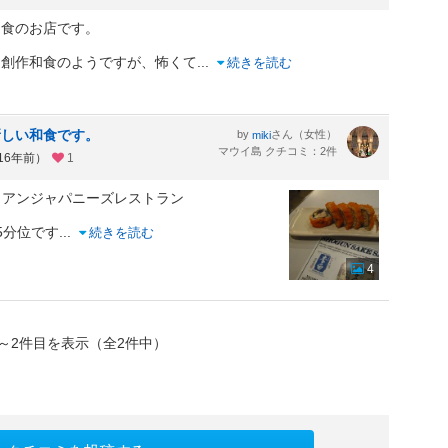
和食のお店です。
た創作和食のようですが、怖くて
...
続きを読む
新しい和食です。
by
さん（女性）
miki
マウイ島 クチコミ：2件
16年前）
1
ワイアンジャパニーズレストラン
5分位です
...
続きを読む
4
～2件目を表示（全2件中）