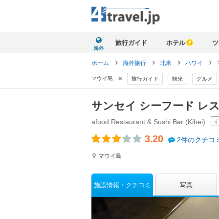
旅行ガイド
ホテル
ツ
海外
ホーム
海外旅行
北米
ハワイ
×
マウイ島
旅行ガイド
観光
グルメ
サンセイ シーフード レス
afood Restaurant & Sushi Bar (Kihei)
3.20
2件のクチコ
マウイ島
施設情報
クチコミ
写真