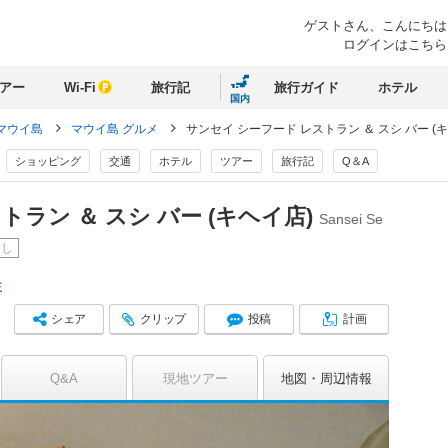
ゲストさん、
こんにちは
ログインはこちら
アー
Wi-Fi
旅行記
旅行ガイド
ホテル
国内
マウイ島
マウイ島 グルメ
サンセイ シーフード レストラン ＆ スシ バー (
ショッピング
交通
ホテル
ツアー
旅行記
Q＆A
トラン ＆ スシ バー (キヘイ店)
Sansei Se
すし
ミ
シェア
クリップ
投稿
計画
Q&A
現地ツアー
地図
周辺情報