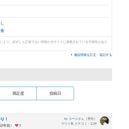
すし
和食
どにより、必ずしも正確でない情報が当サイトに掲載されている可能性があり
施設情報を訂正・追記する
満足度
投稿日
かり！
by
さん（男性）
コージ
マウイ島 クチコミ：11件
10年前）
0