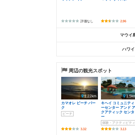
評価なし
2.96
マウイ
ハワイ
周辺の観光スポット
1.22km
1.5k
カマオレ ビーチ パー
キヘイ コミュニティ
ク
ーセンター アンド 
クアティック センタ
ビーチ
ー
体験・アクティビテ
3.32
3.13