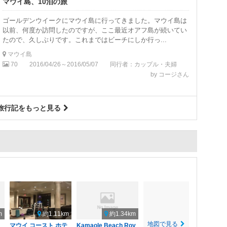
マウイ島、10泊の旅
ゴールデンウイークにマウイ島に行ってきました。マウイ島は
以前、何度か訪問したのですが、ここ最近オアフ島が続いてい
たので、久しぶりです。これまではビーチにしか行っ...
マウイ島
70
2016/04/26～2016/05/07
同行者：カップル・夫婦
by コージさん
旅行記をもっと見る
m
約1.11km
約1.34km
地図で見る
マウイ コースト ホテ
Kamaole Beach Roy