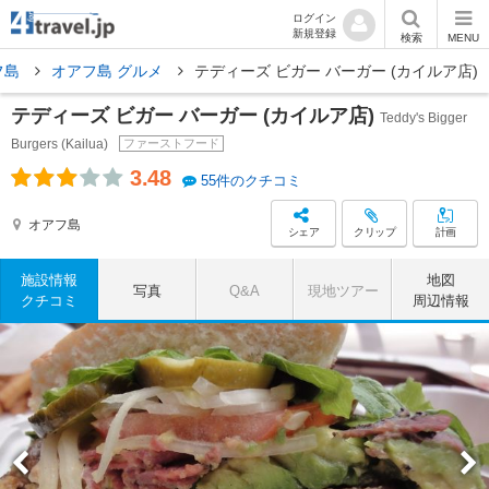
ログイン
新規登録
検索
MENU
フ島
オアフ島 グルメ
テディーズ ビガー バーガー (カイルア店)
テディーズ ビガー バーガー (カイルア店)
Teddy's Bigger
Burgers (Kailua)
ファーストフード
3.48
55件のクチコミ
オアフ島
シェア
クリップ
計画
施設情報
地図
写真
Q&A
現地ツアー
クチコミ
周辺情報