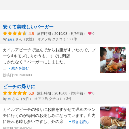
安くて美味しいバーガー
4.5
旅行時期：2019/03（約7年前）
0
by
さん（女性）
オアフ島 クチコミ：27件
sara
カイルアビーチで遊んでからお腹がすいたので、ブ
ーツ&キモズに向かうも、すでに閉店！
しかたなく？バーガーにしました。
...
続きを読む
1
投稿日:2019/03/03
ビーチの帰りに
5.0
旅行時期：2018/08（約8年前）
0
by
さん（女性）
オアフ島 クチコミ：3件
Mi
カイルアビーチの帰りにお腹をすかせて遅めのラン
チに行くのが毎回のお楽しみになっています。店内
に座れる時も多いですし、外の席
...
続きを読む
投稿日:2019/02/24