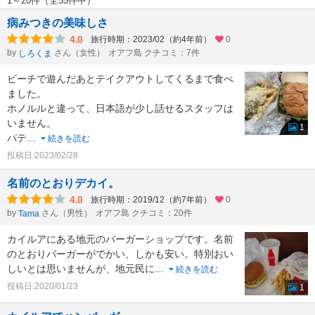
1～20件（全55件中）
病みつきの美味しさ
4.0
旅行時期：2023/02（約4年前）
0
by
さん（女性）
オアフ島 クチコミ：7件
しろくま
ビーチで遊んだあとテイクアウトしてくるまで食べ
ました。
ホノルルと違って、日本語が少し話せるスタッフは
いません。
1
パテ
...
続きを読む
投稿日:2023/02/28
名前のとおりデカイ。
4.0
旅行時期：2019/12（約7年前）
0
by
さん（男性）
オアフ島 クチコミ：20件
Tama
カイルアにある地元のバーガーショップです。名前
のとおりバーガーがでかい、しかも安い。特別おい
しいとは思いませんが、地元民に
...
続きを読む
投稿日:2020/01/23
1