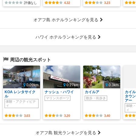
評価なし
4.32
3.23
オアフ島 ホテルランキングを見る
ハワイ ホテルランキングを見る
周辺の観光スポット
0.09km
0.27km
0.3km
KOA レンタサイク
ナッシュ・ハワイ
カイルア
カイル
ル
タウン
マリンスポーツ
散歩・街歩き
アー
体験・アクティビテ
ィ
体験・
ィ
3.03
3.20
3.40
オアフ島 観光ランキングを見る