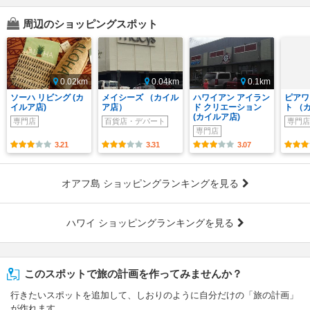
周辺のショッピングスポット
0.02km
0.04km
0.1km
ソーハ リビング (カ
メイシーズ （カイル
ハワイアン アイラン
ピアワ
イルア店)
ア店）
ド クリエーション
ト （
(カイルア店)
専門店
百貨店・デパート
専門店
専門店
3.21
3.31
3.07
オアフ島 ショッピングランキングを見る
ハワイ ショッピングランキングを見る
このスポットで旅の計画を作ってみませんか？
行きたいスポットを追加して、しおりのように自分だけの「旅の計画」
が作れます。