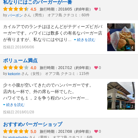
私なりにはこのバーガーが一番
4.5
旅行時期：2018/05（約8年前）
1
by
さん（男性）
オアフ島 クチコミ：60件
バーボン
カイルアでのランチはほとんどがテディーズビガバ
ーガーです。ハワイには数多くの有名なバーガー店
が有りますが、私なりにはやはり
...
続きを読む
投稿日:2018/06/06
4
ボリューム満点
4.0
旅行時期：2017/12（約9年前）
0
by
さん（女性）
オアフ島 クチコミ：115件
kekorin
少々小腹が空いてきたのでハンバーガーです。
店内も一杯で、外の席も一杯でした。
ハワイでも１，２を争う程のハンバーガー
...
続きを読む
1
投稿日:2018/01/28
おすすめバーガーショップ
5.0
旅行時期：2017/08（約9年前）
0
by
さん（男性）
オアフ島 クチコミ：6件
alohadaddy