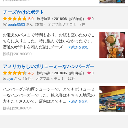
1
チーズかけのポテト
5.0
旅行時期：2018/06（約8年前）
0
by
さん（女性）
オアフ島 クチコミ：7件
yuurln0503
お迎えのバスまで時間もあり、お腹も空いたのでこ
ちらに入りました。特に混んではいなかったです。
普通のポテトを頼んだ後にチーズ
...
続きを読む
投稿日:2019/03/09
1
アメリカらしいボリューミーなハンバーガー
4.5
旅行時期：2018/06（約8年前）
0
by
さん（女性）
オアフ島 クチコミ：12件
aya
ハンバーグが肉厚ジューシーで、とてもボリューミ
ーなハンバーガーでした。観光客はもちろん地元の
方もたくさんいて、店内はとても
...
続きを読む
投稿日:2018/07/04
1