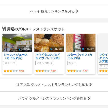
ハワイ 観光ランキングを見る
周辺のグルメ・レストランスポット
0.02km
0.02km
0.02km
ジャンバ ジュース
マウイタコス (カイ
スターバックス (カ
マウイ
（カイルア店）
ルアヴィレッジ店)
イルア店)
グ カ
ルア店
スイーツ
メキシコ料理
カフェ
アメリ
3.30
3.22
3.27
オアフ島 グルメ・レストランランキングを見る
ハワイ グルメ・レストランランキングを見る