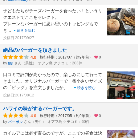
子どもたちがチーズバーガーを食べたい！というリ
クエストでここをセレクト。
プレーンなバーガーに思い思いのトッピングもで
き
...
続きを読む
1
投稿日:2017/09/27
絶品のバーガーを頂きました
4.0
旅行時期：2017/07（約9年前）
0
by
さん（男性）
オアフ島 クチコミ：203件
88t
口コミで評判が高かったので、楽しみにして行って
きました。オリジナルバーガーで一番小さいサイズ
の「ビッグ」を注文しましたが、
...
続きを読む
投稿日:2017/08/12
3
ハワイの味がするバーガーです。
4.0
旅行時期：2017/05（約9年前）
0
by
さん（男性）
オアフ島 クチコミ：60件
バーボン
カイルアには必ず寄るのですが、ここでの昼食は決