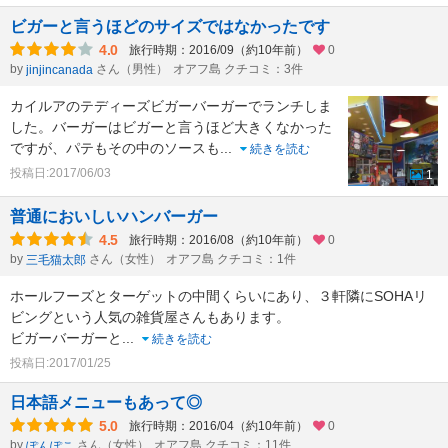
ビガーと言うほどのサイズではなかったです
4.0
旅行時期：2016/09（約10年前）
0
by
さん（男性）
オアフ島 クチコミ：3件
jinjincanada
カイルアのテディーズビガーバーガーでランチしま
した。バーガーはビガーと言うほど大きくなかった
ですが、パテもその中のソースも
...
続きを読む
投稿日:2017/06/03
1
普通においしいハンバーガー
4.5
旅行時期：2016/08（約10年前）
0
by
さん（女性）
オアフ島 クチコミ：1件
三毛猫太郎
ホールフーズとターゲットの中間くらいにあり、３軒隣にSOHAリ
ビングという人気の雑貨屋さんもあります。
ビガーバーガーと
...
続きを読む
投稿日:2017/01/25
日本語メニューもあって◎
5.0
旅行時期：2016/04（約10年前）
0
by
さん（女性）
オアフ島 クチコミ：11件
ぽんぽこ