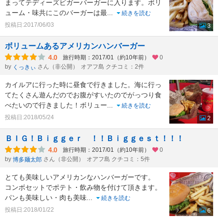
まってテディーズビガーバーガーに入ります。ボリ
ューム・味共にこのバーガーは最
...
続きを読む
投稿日:2017/06/03
3
ボリュームあるアメリカンハンバーガー
4.0
旅行時期：2017/01（約10年前）
0
by
さん（非公開）
オアフ島 クチコミ：2件
くっきぃ
カイルアに行った時に昼食で行きました。海に行っ
てたくさん遊んだのでお腹がすいたのでがっつり食
べたいので行きました！ボリュー
...
続きを読む
投稿日:2018/05/24
2
ＢＩＧ！Ｂｉｇｇｅｒ ！！Ｂｉｇｇｅｓｔ！！！
4.0
旅行時期：2017/01（約10年前）
0
by
さん（非公開）
オアフ島 クチコミ：5件
博多麺太郎
とても美味しいアメリカンなハンバーガーです。
コンボセットでポテト・飲み物を付けて頂きます。
パンも美味しい・肉も美味
...
続きを読む
投稿日:2018/01/22
6