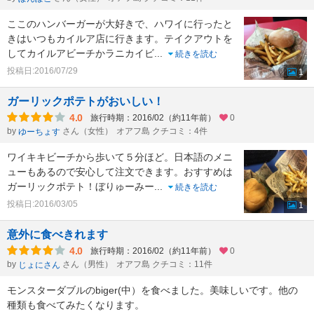
ここのハンバーガーが大好きで、ハワイに行ったと
きはいつもカイルア店に行きます。テイクアウトを
してカイルアビーチかラニカイビ
...
続きを読む
投稿日:2016/07/29
1
ガーリックポテトがおいしい！
4.0
旅行時期：2016/02（約11年前）
0
by
さん（女性）
オアフ島 クチコミ：4件
ゆーちょす
ワイキキビーチから歩いて５分ほど。日本語のメニ
ューもあるので安心して注文できます。おすすめは
ガーリックポテト！ぼりゅーみー
...
続きを読む
投稿日:2016/03/05
1
意外に食べきれます
4.0
旅行時期：2016/02（約11年前）
0
by
さん（男性）
オアフ島 クチコミ：11件
じょにさん
モンスターダブルのbiger(中）を食べました。美味しいです。他の
種類も食べてみたくなります。