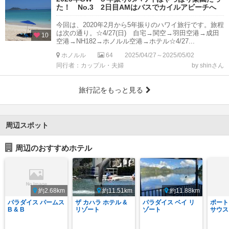
た！ No.3 2日目AMはバスでカイルアビーチへ
今回は、2020年2月から5年振りのハワイ旅行です。旅程
は次の通り。☆4/27(日) 自宅→関空→羽田空港→成田
10
空港→NH182→ホノルル空港→ホテル☆4/27...
ホノルル
64
2025/04/27～2025/05/02
同行者：カップル・夫婦
by shinさん
旅行記をもっと見る
周辺スポット
周辺のおすすめホテル
約2.68km
約11.51km
約11.88km
パラダイス パームス
ザ カハラ ホテル &
パラダイス ベイ リ
ポート
B & B
リゾート
ゾート
サウス