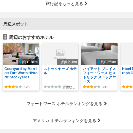
旅行記をもっと見る
周辺スポット
周辺のおすすめホテル
約0.18km
約0.21km
約0.25km
Courtyard by Marri
ストックヤーズ ホテ
ハイアット プレイス
Hotel 
ott Fort Worth Histo
ル
フォートワース ヒス
raph C
ric Stockyards
トリック ストックヤ
ーズ
3.28
評価なし
3.31
フォートワース ホテルランキングを見る
アメリカ ホテルランキングを見る