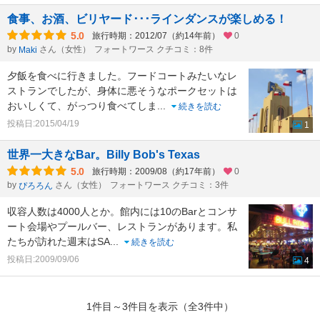
食事、お酒、ビリヤード･･･ラインダンスが楽しめる！
5.0
旅行時期：2012/07（約14年前）
0
by
さん（女性）
フォートワース クチコミ：8件
Maki
夕飯を食べに行きました。フードコートみたいなレ
ストランでしたが、身体に悪そうなポークセットは
おいしくて、がっつり食べてしま
...
続きを読む
投稿日:2015/04/19
1
世界一大きなBar。Billy Bob's Texas
5.0
旅行時期：2009/08（約17年前）
0
by
さん（女性）
フォートワース クチコミ：3件
ぴろろん
収容人数は4000人とか。館内には10のBarとコンサ
ート会場やプールバー、レストランがあります。私
たちが訪れた週末はSA
...
続きを読む
投稿日:2009/09/06
4
1件目～3件目を表示（全3件中）