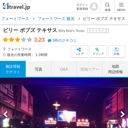
ログイン
新規登録
検索
MENU
フォートワース
フォートワース 観光
ビリー ボブズ テキサス
ビリー ボブズ テキサス
Billy Bob's Texas
ナイトライフ
3.23
3件のクチコミ
フォートワース
シェア
クリップ
計画
観光の所要時間：
1-2時間
施設情報
地図
写真
Q&A
現地ツアー
クチコミ
周辺情報