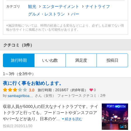
観光
エンターテイメント
ナイトライフ
カテゴリ
グルメ・レストラン
バー
※施設情報については、時間の経過による変化などにより、必ずしも正確でない情
報が当サイトに掲載されている可能性があります。
クチコミ
（3件）
旅行時期
いいね数
満足度
投稿日
1～3件（全3件中）
夜に行く事をお勧めします。
3.0
旅行時期：2018/07（約8年前）
0
by
さん（女性）
フォートワース クチコミ：2件
sambagirlboasorte
収容人員が5000人の巨大なナイトクラブです。ナイ
トクラブと行っても、フードコートやダンスフロア
やバーなどがあり、日本のゲ
...
続きを読む
投稿日:2020/11/30
5