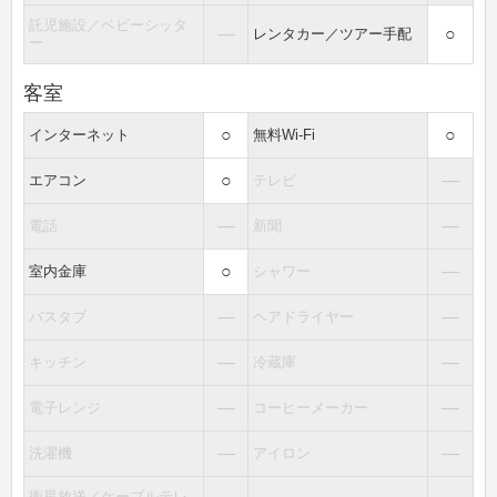
託児施設／ベビーシッタ
―
○
レンタカー／ツアー手配
ー
客室
○
○
インターネット
無料Wi-Fi
○
―
エアコン
テレビ
―
―
電話
新聞
○
―
室内金庫
シャワー
―
―
バスタブ
ヘアドライヤー
―
―
キッチン
冷蔵庫
―
―
電子レンジ
コーヒーメーカー
―
―
洗濯機
アイロン
衛星放送／ケーブルテレ