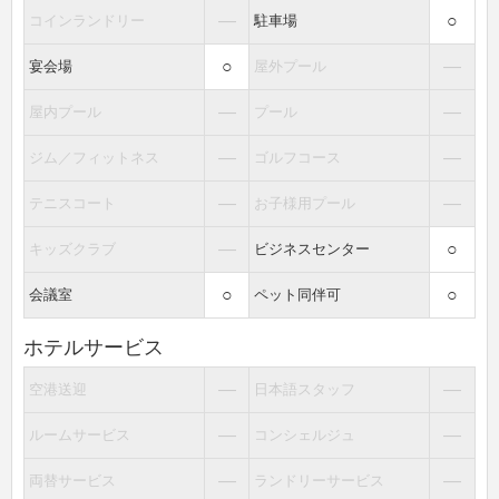
―
○
コインランドリー
駐車場
○
―
宴会場
屋外プール
―
―
屋内プール
プール
―
―
ジム／フィットネス
ゴルフコース
―
―
テニスコート
お子様用プール
―
○
キッズクラブ
ビジネスセンター
○
○
会議室
ペット同伴可
ホテルサービス
―
―
空港送迎
日本語スタッフ
―
―
ルームサービス
コンシェルジュ
―
―
両替サービス
ランドリーサービス