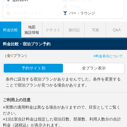
無料Wi-Fi
両替サービス
バスタブ
プール
コインランドリー
バー・ラウンジ
地図
料金比較
クチコミ
旅行記
写真
Q&A
施設情報
料金比較・宿泊プラン予約
（全
0
プラン）
※料金表示について
予約サイト別
全プラン表示
条件に該当する宿泊プランがありませんでした。条件を変更する
ことで宿泊プランが見つかる場合があります。
ご利用上の注意
※実際の適用料金は異なる場合がありますので、目安としてご覧く
ださい。
※1泊1室合計料金は指定した宿泊日数、部屋数、利用人数分の合計
料金（諸税込）が表示されます。