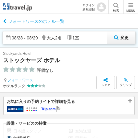
ログイン
新規登録
検索
MENU
フォートワースのホテル一覧
08
/
28
-
08
/
29
大人
2
名
1
室
変更
Stockyards Hotel
ストックヤーズ ホテル
評価なし
フォートワース
シェア
クリップ
ホテルランク
お気に入りの予約サイトで詳細を見る
他
設備・サービスの特徴
日本語スタッフ
空港送迎