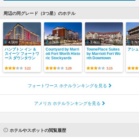
周辺の同グレード（3つ星）のホテル
4.1km
0.2km
3.4km
3.7k
ハンプトン イン ＆
Courtyard by Marri
TownePlace Suites
アシュ
スイーツ フォートワ
ott Fort Worth Histo
by Marriott Fort Wo
ース ダウンタウン
ric Stockyards
rth Downtown
3.22
3.28
3.15
フォートワース ホテルランキングを見る
アメリカ ホテルランキングを見る
ホテルやスポットの閲覧履歴