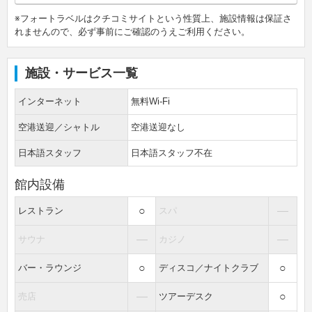
※フォートラベルはクチコミサイトという性質上、施設情報は保証さ
れませんので、必ず事前にご確認のうえご利用ください。
施設・サービス一覧
インターネット
無料Wi-Fi
空港送迎／シャトル
空港送迎なし
日本語スタッフ
日本語スタッフ不在
館内設備
○
―
レストラン
スパ
―
―
サウナ
カジノ
○
○
バー・ラウンジ
ディスコ／ナイトクラブ
―
○
売店
ツアーデスク