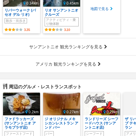
0.34km
0.45km
地図で見る
リバーウォーク (パ
リオ サンアントニオ
セオ デル リオ)
クルーズ
アクティビティ・乗
散歩・街歩き
り物体験
3.35
3.10
サンアントニオ 観光ランキングを見る
アメリカ 観光ランキングを見る
周辺のグルメ・レストランスポット
0.2km
0.27km
0.29km
ファドラッカーズ
ジ オリジナル メキ
ランドリーズ シーフ
ザ リ
(サンアントニオ ア
シカンレストラン ア
ードハウス (サンア
ブ テ
ラモプラザ店)
ンド バー
ントニオ店)
ラン
ファーストフード
バー
シーフード
アメリ