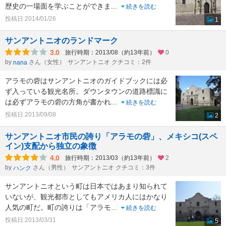
歴史の一場面を学ぶことができま
...
続きを読む
投稿日:2014/01/26
1
サンアントニオのランドマーク
3.0
旅行時期：2013/08（約13年前）
0
by
さん（女性）
サンアントニオ クチコミ：2件
nana
アラモの砦はサンアントニオのガイドブックには必
ず入っている観光名所。ダウンタウンの道路標識に
は必ずアラモの砦の方角が書かれ
...
続きを読む
投稿日:2013/09/08
2
サンアントニオ市民の誇り「アラモの砦」、メキシコ(スペ
イン)支配から独立の象徴
4.0
旅行時期：2013/03（約13年前）
2
by
さん（男性）
サンアントニオ クチコミ：3件
ハンク
サンアントニオという町は日本ではあまり知られて
いないが、観光都市としてもアメリカ人にはかなり
人気の町だ。町の誇りは「アラモ
...
続きを読む
投稿日:2013/03/31
5