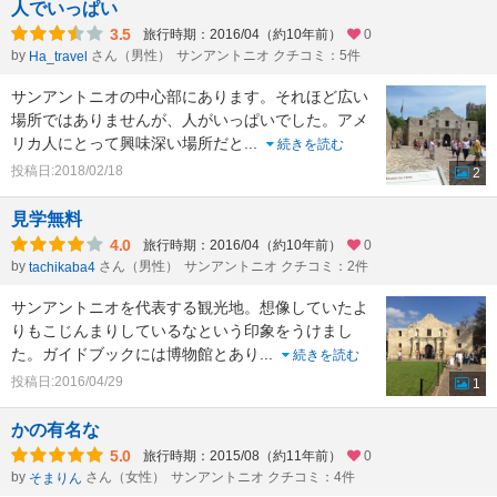
人でいっぱい
3.5
旅行時期：2016/04（約10年前）
0
by
さん（男性）
サンアントニオ クチコミ：5件
Ha_travel
サンアントニオの中心部にあります。それほど広い
場所ではありませんが、人がいっぱいでした。アメ
リカ人にとって興味深い場所だと
...
続きを読む
投稿日:2018/02/18
2
見学無料
4.0
旅行時期：2016/04（約10年前）
0
by
さん（男性）
サンアントニオ クチコミ：2件
tachikaba4
サンアントニオを代表する観光地。想像していたよ
りもこじんまりしているなという印象をうけまし
た。ガイドブックには博物館とあり
...
続きを読む
投稿日:2016/04/29
1
かの有名な
5.0
旅行時期：2015/08（約11年前）
0
by
さん（女性）
サンアントニオ クチコミ：4件
そまりん