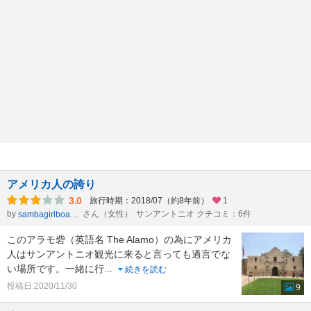
アメリカ人の誇り
3.0
旅行時期：2018/07（約8年前）
1
by
さん（女性）
サンアントニオ クチコミ：6件
sambagirlboasorte
このアラモ砦（英語名 The Alamo）の為にアメリカ
人はサンアントニオ観光に来ると言っても過言でな
い場所です。一緒に行
...
続きを読む
投稿日:2020/11/30
9