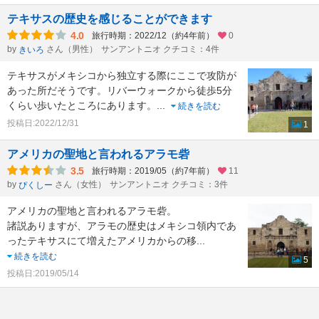
テキサスの歴史を感じることができます
4.0
旅行時期：2022/12（約4年前）
0
by
さん（男性）
サンアントニオ クチコミ：4件
きいろ
テキサスがメキシコから独立する際にここで攻防が
あった所だそうです。リバーウォークから徒歩5分
くらい歩いたところにあります。
...
続きを読む
投稿日:2022/12/31
1
アメリカの聖地と言われるアラモ砦
3.5
旅行時期：2019/05（約7年前）
11
by
さん（女性）
サンアントニオ クチコミ：3件
ぴくしー
アメリカの聖地と言われるアラモ砦。
諸説ありますが、アラモの歴史はメキシコ領内であ
ったテキサスにて増えたアメリカからの移
...
続きを読む
5
投稿日:2019/05/14