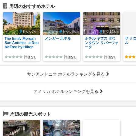
周辺のおすすめホテル
約0.06km
約0.09km
約0.11km
The Emily Morgan
メンガー ホテル
ホテル ギブス ダウ
ザ ク
San Antonio - a Dou
ンタウン リバーウォ
ル
bleTree by Hilton
ーク
評価なし
評価なし
評価なし
サンアントニオ ホテルランキングを見る
アメリカ ホテルランキングを見る
周辺の観光スポット