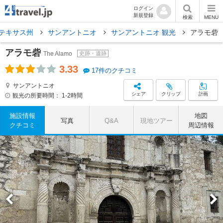
ログイン
新規登録
検索
MENU
テキサス州
サンアントニオ
サンアントニオ 観光
アラモ砦
アラモ砦
The Alamo
史跡・遺跡
3.33
17件のクチコミ
サンアントニオ
シェア
クリップ
計画
観光の所要時間：
1-2時間
施設情報
地図
写真
Q&A
現地ツアー
クチコミ
周辺情報