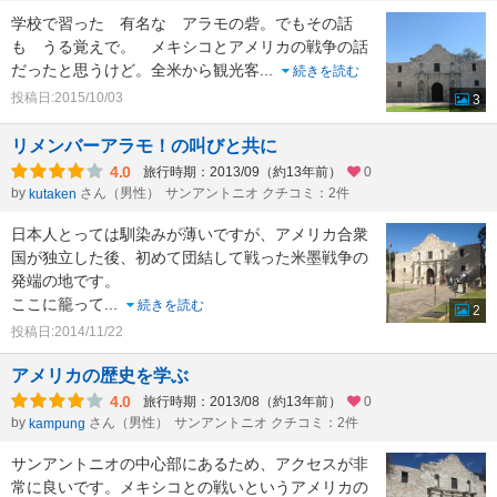
学校で習った 有名な アラモの砦。でもその話
も うる覚えで。 メキシコとアメリカの戦争の話
だったと思うけど。全米から観光客
...
続きを読む
投稿日:2015/10/03
3
リメンバーアラモ！の叫びと共に
4.0
旅行時期：2013/09（約13年前）
0
by
さん（男性）
サンアントニオ クチコミ：2件
kutaken
日本人とっては馴染みが薄いですが、アメリカ合衆
国が独立した後、初めて団結して戦った米墨戦争の
発端の地です。
ここに籠って
...
続きを読む
2
投稿日:2014/11/22
アメリカの歴史を学ぶ
4.0
旅行時期：2013/08（約13年前）
0
by
さん（男性）
サンアントニオ クチコミ：2件
kampung
サンアントニオの中心部にあるため、アクセスが非
常に良いです。メキシコとの戦いというアメリカの