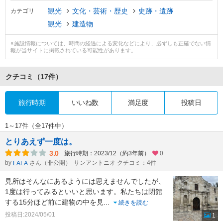
観光
文化・芸術・歴史
史跡・遺跡
カテゴリ
観光
建造物
※施設情報については、時間の経過による変化などにより、必ずしも正確でない情
報が当サイトに掲載されている可能性があります。
クチコミ
（17件）
旅行時期
いいね数
満足度
投稿日
1～17件（全17件中）
とりあえず一度は。
3.0
旅行時期：2023/12（約3年前）
0
by
さん（非公開）
サンアントニオ クチコミ：4件
LALA
見所はそんなにあるようには思えませんでしたが、
1度は行ってみるといいと思います。私たちは閉館
する15分ほど前に建物の中を見
...
続きを読む
投稿日:2024/05/01
1