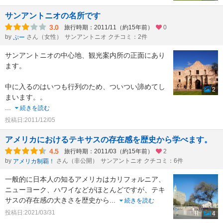
サンアントニオの名所です
3.0
旅行時期：2011/11（約15年前）
0
by
さん（女性）
サンアントニオ クチコミ：2件
ぷー
サンアントニオの中心地、観光案内所の正面にあり
ます。
中に入るのはいつも行列のため、ついつい諦めてし
2
まいます。。
...
続きを読む
投稿日:2011/12/05
アメリカにおけるテキサスの存在感を歴史から学べます。
4.5
旅行時期：2011/03（約15年前）
2
by
さん（非公開）
サンアントニオ クチコミ：6件
アメリカ制覇！
一般的に日本人の知るアメリカはカリフォルニア、
ニューヨーク、ハワイなどがほとんどですが、テキ
サスの存在感の大きさを歴史から
...
続きを読む
投稿日:2021/03/31
4