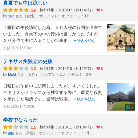
真夏でも中は涼しい
5.0
旅行時期：2015/07（約11年前）
0
by
さん（女性）
サンアントニオ クチコミ：1件
Yuri
土曜日の午後訪問した為、５０人程の行列が出来て
いました。炎天下の中の行列は厳しかったですが、
２０分位で中に入ることが出来ま
...
続きを読む
投稿日:2015/10/21
2
テキサス州独立の史跡
3.0
旅行時期：2014/10（約12年前）
0
by
さん（女性）
サンアントニオ クチコミ：2件
Maki
日曜日の午前中に訪問しましたが、すいてました。
テキサスがメキシコから独立する際に、重要な役割
を果たした場所です。当時は戦場
...
続きを読む
投稿日:2014/10/29
2
学校でならった
1.5
旅行時期：2013/11（約13年前）
0
by
さん（男性）
サンアントニオ クチコミ：1件
aflo