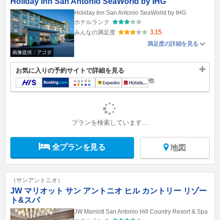
Holiday Inn San Antonio SeaWorld by IHG
Holiday Inn San Antonio SeaWorld by IHG
ホテルランク
3.15
みんなの満足度
満足度の詳細を見る
画像提供：アゴダ
お気に入りの予約サイトで詳細を見る
他
プランを検索しています…
全プランを見る
地図
（サンアントニオ）
JW マリオット サン アントニオ ヒル カントリー リゾー
ト&スパ
JW Marriott San Antonio Hill Country Resort & Spa