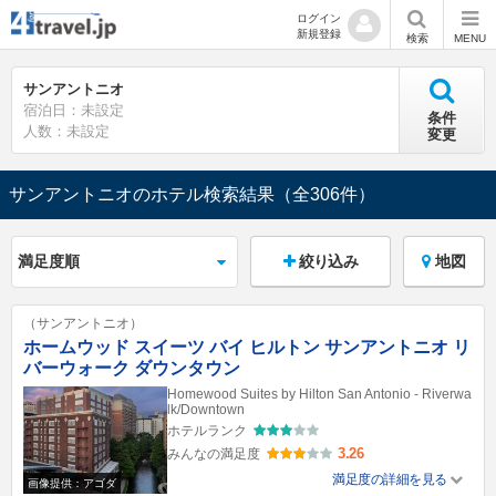
ログイン
新規登録
検索
MENU
サンアントニオ
宿泊日：未設定
条件
人数：未設定
変更
サンアントニオのホテル検索結果
（全306件）
絞り込み
地図
（サンアントニオ）
ホームウッド スイーツ バイ ヒルトン サンアントニオ リ
バーウォーク ダウンタウン
Homewood Suites by Hilton San Antonio - Riverwa
lk/Downtown
ホテルランク
3.26
みんなの満足度
満足度の詳細を見る
画像提供：アゴダ