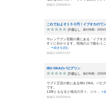
投稿日:2006/08/14
これでおよそ１５０円！イブオカのワ
評価なし
旅行時期：2005/
サレンアグン宮殿の裏にある「イブオ
すぐに分かります。現地の人で賑わう
...
続きを読む
投稿日:2005/11/07
IBU OKAのバビグリン
評価なし
旅行時期：2005/
ウブド王宮の前にあるIBU OKA。バ
です。
11時ともなると地元の方々、ジャ
...
投稿日:2005/08/18