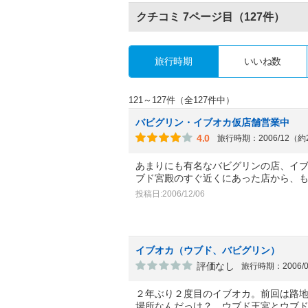
クチコミ
7ページ目
（127件）
旅行時期
いいね数
121～127件（全127件中）
バビグリン・イブオカ仮店舗営業中
4.0
旅行時期：2006/12（約
あまりにも有名なバビグリンの店、イ
ブド宮殿のすぐ近くにあった店から、
投稿日:2006/12/06
イブオカ（ウブド、バビグリン）
評価なし
旅行時期：2006/
２年ぶり２度目のイブオカ。前回は路
場所なんだっけ？ ウブド王宮とウブ