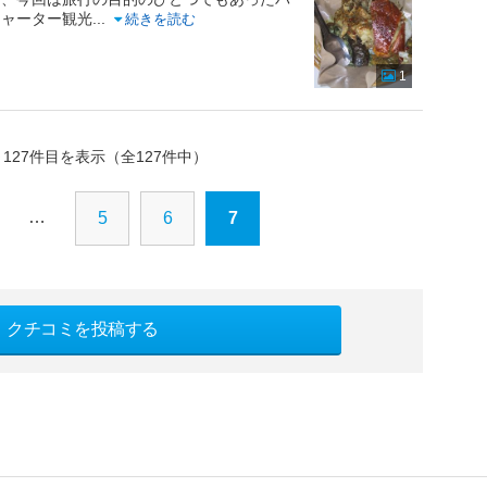
チャーター観光
...
続きを読む
1
～127件目を表示（全127件中）
…
5
6
7
クチコミを投稿する