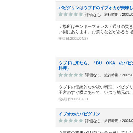
バビグリンはウブドのイブオカが美味し
評価なし
旅行時期：2005/
：場所はモンキーフォレスト通りの突
い側にあります。お祭りなどがあると
投稿日:2005/04/27
ウブドに来たら、「BU OKA のバ
料理）
評価なし
旅行時期：2005/
ウブドの伝統的なお祝い料理。バビグ
王宮のすぐ横にあって、いつも地元の
.
投稿日:2006/07/21
イブオカのバビグリン
評価なし
旅行時期：2004/
２年前の初渡バリ時には食べ逃してお