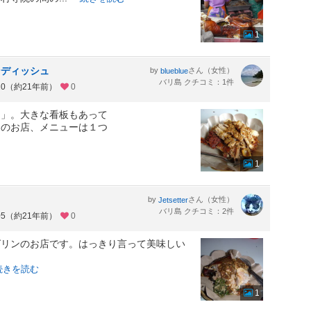
1
ンディッシュ
by
さん（女性）
blueblue
バリ島 クチコミ：1件
10（約21年前）
0
カ」。大きな看板もあって
このお店、メニューは１つ
1
by
さん（女性）
Jetsetter
バリ島 クチコミ：2件
05（約21年前）
0
ビグリンのお店です。はっきり言って美味しい
続きを読む
1