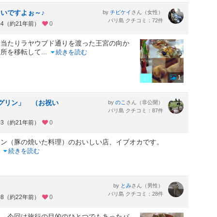
いですよぉ～♪
by
さん（女性）
チビケイ
バリ島 クチコミ：72件
04（約21年前）
0
き当たりラヤウブド通りを渡った王宮の向か
場所を移転して
...
続きを読む
1
ビグリン」 （お祝い
by
さん（非公開）
のこ
バリ島 クチコミ：87件
03（約21年前）
0
リン（豚の焼いた料理）のおいしい店、イブオカです。
..
続きを読む
by
さん（男性）
とみ
バリ島 クチコミ：28件
08（約22年前）
0
り、今回は旅行の目的のひとつでもあったバ