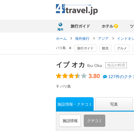
旅行ガイド
ホテル
ツ
海外
ホーム
海外旅行
アジア
インドネ
×
バリ島
旅行ガイド
観光
グルメ
イブ オカ
地元の料理
Ibu Oka
3.80
127件のクチ
バリ島
施設情報
クチコミ
写真
施設情報
クチコミ