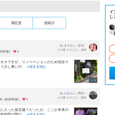
イ
し
満足度
投稿日
by
さん（女性）
まで
バリ島 クチコミ：20件
20年前）
4
ブオカですが、リノベーションのため現在ウ
もう少し奥に行
...
続きを読む
1
by
さん（男性）
とみ
バリ島 クチコミ：28件
08（約20年前）
0
地に入った仮店舗？だったが、ここが本来の
ド村寺院の間の
...
続きを読む