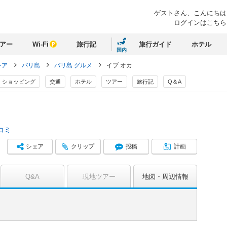
ゲストさん、
こんにちは
ログインはこちら
アー
Wi-Fi
旅行記
旅行ガイド
ホテル
国内
シア
バリ島
バリ島 グルメ
イブ オカ
ショッピング
交通
ホテル
ツアー
旅行記
Q＆A
コミ
シェア
クリップ
投稿
計画
Q&A
現地ツアー
地図
周辺情報