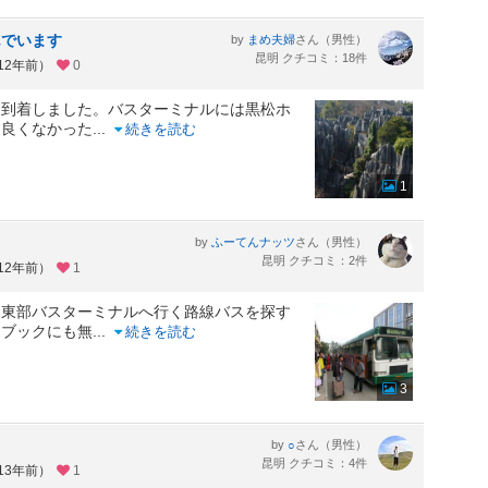
んでいます
by
さん（男性）
まめ夫婦
昆明 クチコミ：18件
12年前）
0
て到着しました。バスターミナルには黒松ホ
り良くなかった
...
続きを読む
1
by
さん（男性）
ふーてんナッツ
昆明 クチコミ：2件
12年前）
1
る東部バスターミナルへ行く路線バスを探す
ドブックにも無
...
続きを読む
3
by
さん（男性）
○
昆明 クチコミ：4件
13年前）
1