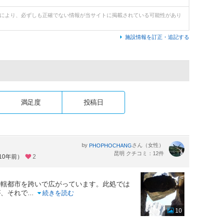
どにより、必ずしも正確でない情報が当サイトに掲載されている可能性があり
施設情報を訂正・追記する
満足度
投稿日
by
さん（女性）
PHOPHOCHANG
昆明 クチコミ：12件
10年前）
2
直轄都市を跨いで広がっています。此処では
が、それで
...
続きを読む
10