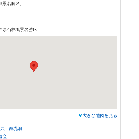
風景名勝区）
治県石林風景名勝区
大きな地図を見る
洞穴・鍾乳洞
遺産