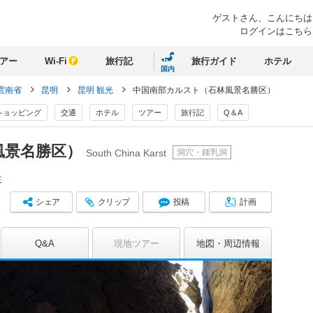
ゲストさん、
こんにちは
ログインはこちら
アー
Wi-Fi
旅行記
旅行ガイド
ホテル
国内
雲南省
昆明
昆明 観光
中国南部カルスト（石林風景名勝区）
ショッピング
交通
ホテル
ツアー
旅行記
Q＆A
風景名勝区）
洞穴・鍾乳洞
South China Karst
ミ
シェア
クリップ
投稿
計画
Q&A
現地ツアー
地図
周辺情報