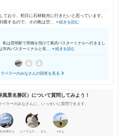
しており、初日に石林観光に行きたいと思っています。
到着するので、その晩は空
...
続きを読む
。私は昆明駅で荷物を預けて東武バスターミナルへ行きまし
は市内バスターミナルと長
...
続きを読む
トラベラーのみなさんの回答を見る
林風景名勝区）について質問してみよう！
ラベラーのみなさんに、いっせいに質問できます。
さん
さん
さん
め夫婦
ふーてんナッツ
○