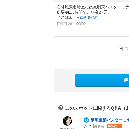
石林風景名勝区には昆明東バスターミ
所要約1.5時間で、料金27元。
バスは3
...
続きを読む
投稿日:2014/03/02
1件目
このスポットに関するQ&A（
昆明東部バスターミ
か？
締切済
早めに！
by
旅好きく