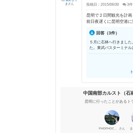
ま
さん
投稿日：2015/06/30
3
件
昆明で２日間観光を計画
前日夜遅くに昆明空港に
回答（3件）
５月に石林へ行きました
た。東武バスターミナル
中国南部カルスト（石
昆明に行ったことがあるト
さん
PHOPHOCHANG
ま