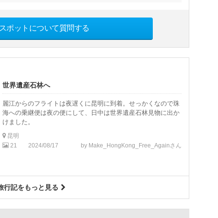
スポットについて質問する
世界遺産石林へ
麗江からのフライトは夜遅くに昆明に到着。せっかくなので珠
海への乗継便は夜の便にして、日中は世界遺産石林見物に出か
けました。
昆明
21
2024/08/17
by Make_HongKong_Free_Againさん
旅行記をもっと見る