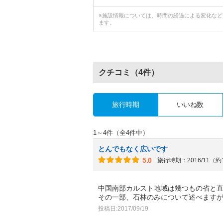
※施設情報については、時間の経過による変化な
ます。
クチコミ
（4件）
旅行時期
いいね数
1～4件（全4件中）
とんでもなく広いです
5.0
旅行時期：2016/11（約
中国南部カルスト地域は幾つもの省と
その一部、石林のみについて述べます
投稿日:2017/09/19