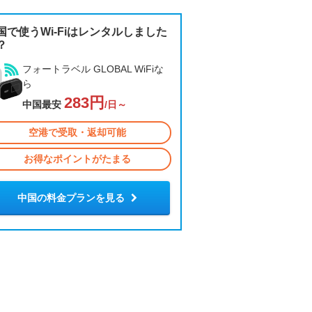
国で使うWi-Fiはレンタルしました
？
フォートラベル GLOBAL WiFiな
ら
283円
中国最安
/日～
空港で受取・返却可能
お得なポイントがたまる
中国の料金プランを見る