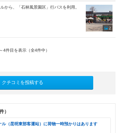
ナルから、「石林風景園区」行バスを利用。
2
～4件目を表示（全4件中）
クチコミを投稿する
1件）
ナル（昆明東部客運站）に荷物一時預かりはあります