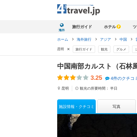
旅行ガイド
ホテル
ツ
海外
ホーム
海外旅行
アジア
中国
×
昆明
旅行ガイド
観光
グルメ
中国南部カルスト（石林
3.25
4件のクチコ
昆明
観光の所要時間：
半日
施設情報
クチコミ
写真