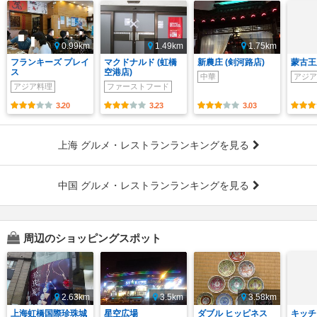
0.99km
1.49km
1.75km
フランキーズ プレイ
マクドナルド (虹橋
新農庄 (剣河路店)
蒙古王
ス
空港店)
中華
アジア
アジア料理
ファーストフード
3.20
3.23
3.03
上海 グルメ・レストランランキングを見る
中国 グルメ・レストランランキングを見る
周辺のショッピングスポット
2.63km
3.5km
3.58km
上海虹橋国際珍珠城
星空広場
ダブル ヒッピネス
キッチ