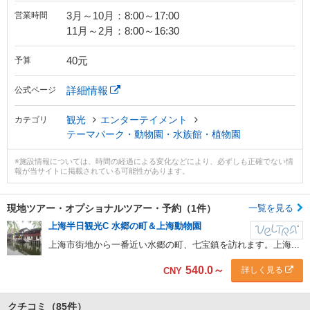
3月～10月：8:00～17:00
営業時間
11月～2月：8:00～16:30
40元
予算
詳細情報
公式ページ
観光
エンターテイメント
カテゴリ
テーマパーク・動物園・水族館・植物園
※施設情報については、時間の経過による変化などにより、必ずしも正確でない情
報が当サイトに掲載されている可能性があります。
現地ツアー・
オプショナルツアー・予約（1件）
一覧を見る
上海半日観光C 水郷の町＆上海動物園
上海市街地から一番近い水郷の町、七宝鎮を訪れます。上海...
540.0
～
詳しく見る
CNY
クチコミ
（85件）