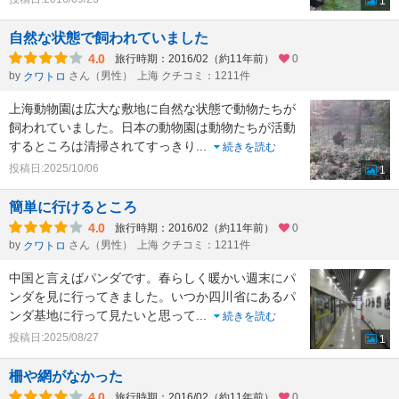
1
自然な状態で飼われていました
4.0
旅行時期：2016/02（約11年前）
0
by
さん（男性）
上海 クチコミ：1211件
クワトロ
上海動物園は広大な敷地に自然な状態で動物たちが
飼われていました。日本の動物園は動物たちが活動
するところは清掃されてすっきり
...
続きを読む
投稿日:2025/10/06
1
簡単に行けるところ
4.0
旅行時期：2016/02（約11年前）
0
by
さん（男性）
上海 クチコミ：1211件
クワトロ
中国と言えばパンダです。春らしく暖かい週末にパ
ンダを見に行ってきました。いつか四川省にあるパ
ンダ基地に行って見たいと思って
...
続きを読む
投稿日:2025/08/27
1
柵や網がなかった
4.0
旅行時期：2016/02（約11年前）
0