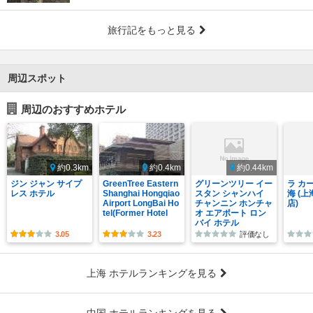
旅行記をもっと見る
周辺スポット
周辺のおすすめホテル
約0.3km
約0.4km
約0.44km
ジン ジャン サイプ
GreenTree Eastern
グリーンツリー イー
ラ カ
レス ホテル
Shanghai Hongqiao
スタン シャンハイ
海 (
Airport LongBai Ho
チャンニン ホンチャ
店)
tel(Former Hotel
オ エアポート ロン
バイ ホテル
3.05
3.23
評価なし
上海 ホテルランキングを見る