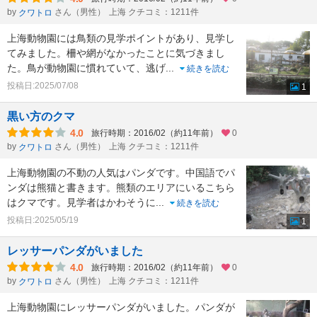
by
さん（男性）
上海 クチコミ：1211件
クワトロ
上海動物園には鳥類の見学ポイントがあり、見学し
てみました。柵や網がなかったことに気づきまし
た。鳥が動物園に慣れていて、逃げ
...
続きを読む
投稿日:2025/07/08
1
黒い方のクマ
4.0
旅行時期：2016/02（約11年前）
0
by
さん（男性）
上海 クチコミ：1211件
クワトロ
上海動物園の不動の人気はパンダです。中国語でパ
ンダは熊猫と書きます。熊類のエリアにいるこちら
はクマです。見学者はかわそうに
...
続きを読む
投稿日:2025/05/19
1
レッサーパンダがいました
4.0
旅行時期：2016/02（約11年前）
0
by
さん（男性）
上海 クチコミ：1211件
クワトロ
上海動物園にレッサーパンダがいました。パンダが