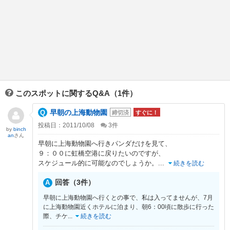
このスポットに関するQ&A（1件）
早朝の上海動物園
締切済
すぐに！
投稿日：2011/10/08
3
件
by
binch
an
さん
早朝に上海動物園へ行きパンダだけを見て、
９：００に虹橋空港に戻りたいのですが、
スケジュール的に可能なのでしょうか。
...
続きを読む
回答（3件）
早朝に上海動物園へ行くとの事で、私は入ってませんが、7月
に上海動物園近くホテルに泊まり、朝6：00頃に散歩に行った
際、チケ
...
続きを読む