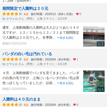
1～20件（全85件中）
期間限定で入園料は２０元
4.0
旅行時期：2025/12（約8ヶ月前）
0
by
さん（男性）
上海 クチコミ：1211件
クワトロ
通常、上海動物園の入園料は大人ひとりあたり４０
元ですが、１２／１５から１２／２１まで期間限定
で入園料は２０元でした。冬季限
...
続きを読む
投稿日:2025/12/10
1
パンダの白い毛は汚れている
4.0
旅行時期：2025/04（約1年前）
1
by
さん（男性）
上海 クチコミ：1211件
クワトロ
４月、上海動物園でパンダを見てきました。パンダ
の白黒の毛ですが、上海にいるパンダの白い毛は茶
色っぽくなっていましたが、以前
...
続きを読む
投稿日:2026/02/04
1
入園料は４０元のまま
4.0
旅行時期：2025/04（約1年前）
0