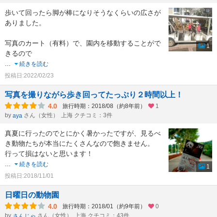
歩いて回ったら脚が棒になりそうなくらいの広さが
ありました。
写真のカート（有料）で、園内を移動することがで
1
きるので
...
続きを読む
投稿日:2022/02/23
写真を撮りながら歩き回ってたっぷり２時間以上！
4.0
旅行時期：2018/08（約8年前）
1
by
さん（女性）
上海 クチコミ：3件
aya
真夏に行ったのでとにかく暑かったですが、見るべ
き動物たちが本当にたくさんなので飽きません。
行って損はないと思います！
...
続きを読む
1
投稿日:2018/11/01
日曜日の動物園
4.0
旅行時期：2018/01（約9年前）
0
by
さん（女性）
上海 クチコミ：43件
さんじゃ