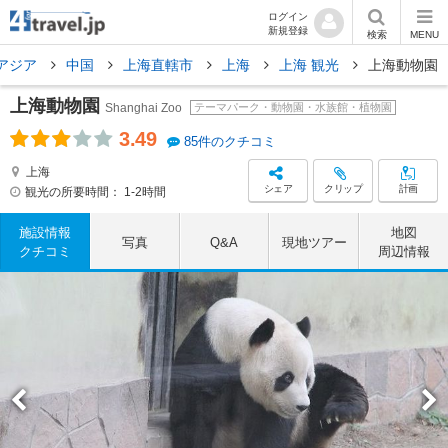
ログイン
新規登録
検索
MENU
アジア
中国
上海直轄市
上海
上海 観光
上海動物園
上海動物園
Shanghai Zoo
テーマパーク・動物園・水族館・植物園
3.49
85件のクチコミ
上海
シェア
クリップ
計画
観光の所要時間：
1-2時間
施設情報
地図
写真
Q&A
現地ツアー
クチコミ
周辺情報