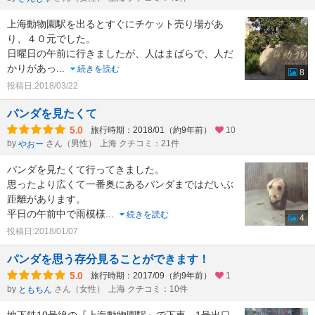
上海動物園駅を出るとすぐにチケット売り場があ
り、４０元でした。
日曜日の午前に行きましたが、人はまばらで、人だ
かりがあっ
...
続きを読む
8
投稿日:2018/03/22
パンダを見たくて
5.0
旅行時期：2018/01（約9年前）
10
by
さん（男性）
上海 クチコミ：21件
やおー
パンダを見たくて行ってきました。
思ったより広くて一番奥にあるパンダまではだいぶ
距離があります。
平日の午前中で雨模様
...
続きを読む
4
投稿日:2018/01/07
パンダを思う存分見ることができます！
5.0
旅行時期：2017/09（約9年前）
1
by
さん（女性）
上海 クチコミ：10件
ともちん