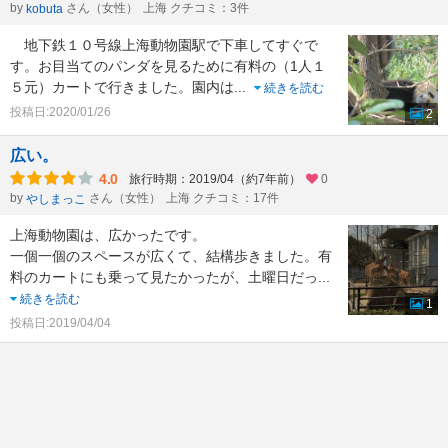
by
さん（女性）
上海 クチコミ：3件
kobuta
地下鉄１０号線上海動物園駅で下車してすぐで
す。お目当てのパンダを見るために有料の（1人１
５元）カートで行きました。園内は
...
続きを読む
投稿日:2020/01/26
2
広い。
4.0
旅行時期：2019/04（約7年前）
0
by
さん（女性）
上海 クチコミ：17件
やしまっこ
上海動物園は、広かったです。
一個一個のスペースが広くて、結構歩きました。有
料のカートにも乗って見たかったが、土曜日だっ
...
続きを読む
1
投稿日:2019/04/04