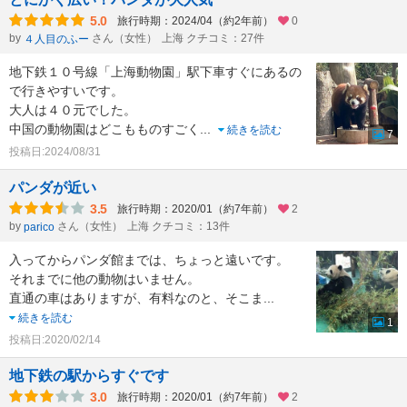
5.0
旅行時期：2024/04（約2年前）
0
by
さん（女性）
上海 クチコミ：27件
４人目のふー
地下鉄１０号線「上海動物園」駅下車すぐにあるの
で行きやすいです。
大人は４０元でした。
中国の動物園はどこもものすごく
...
続きを読む
7
投稿日:2024/08/31
パンダが近い
3.5
旅行時期：2020/01（約7年前）
2
by
さん（女性）
上海 クチコミ：13件
parico
入ってからパンダ館までは、ちょっと遠いです。
それまでに他の動物はいません。
直通の車はありますが、有料なのと、そこま
...
続きを読む
1
投稿日:2020/02/14
地下鉄の駅からすぐです
3.0
旅行時期：2020/01（約7年前）
2