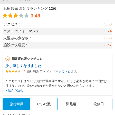
上海 観光 満足度ランキング
12位
3.49
アクセス：
3.68
コストパフォーマンス：
3.74
人混みの少なさ：
3.88
施設の快適度：
3.57
満足度の高いクチコミ
少し寂しくなりました
旅行時期 2025/12
by
さん
クワトロ
4.0
１２月３１日までビザ免除措置期間ですが、ビザが必要な時期に中国には
行けないので、次いつ来れるか分からないと思いながらの上海
...
続きを読む
旅行時期
いいね数
満足度
投稿日