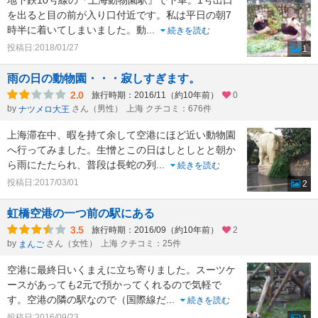
地下鉄10号線の『上海動物園駅』で下車。1号出口
を出ると目の前が入り口付近です。私は平日の朝7
時半に着いてしまいました。動
...
続きを読む
投稿日:2018/01/27
1
雨の日の動物園・・・寂しすぎます。
2.0
旅行時期：2016/11（約10年前）
0
by
さん（男性）
上海 クチコミ：676件
ナツメロ大王
上海滞在中、暇を持て余して空港にほど近い動物園
へ行ってみました。生憎とこの日はしとしとと朝か
ら雨にたたられ、普段は長蛇の列
...
続きを読む
投稿日:2017/03/01
2
虹橋空港の一つ前の駅にある
3.5
旅行時期：2016/09（約10年前）
2
by
さん（女性）
上海 クチコミ：25件
まんご
空港に最終日いくまえに立ち寄りました。スーツケ
ースがあっても2元で預かってくれるので気軽で
す。空港の隣の駅なので（国際線だ
...
続きを読む
投稿日:2016/09/23