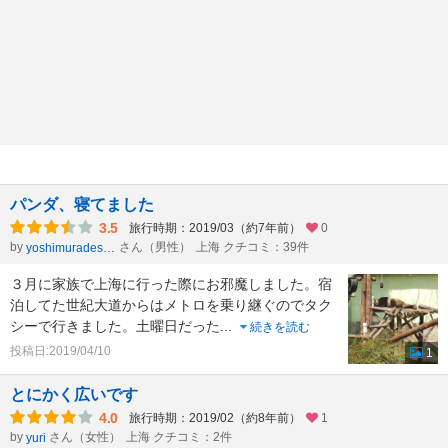
パンダ、寝てました
3.5
旅行時期：2019/03（約7年前）
0
by
さん（男性）
上海 クチコミ：39件
yoshimuradesuyo
３月に家族で上海に行った際にお邪魔しました。宿
泊してた世紀大道からはメトロを乗り継ぐのでタク
シーで行きました。土曜日だった
...
続きを読む
投稿日:2019/04/10
1
とにかく広いです
4.0
旅行時期：2019/02（約8年前）
1
by
さん（女性）
上海 クチコミ：2件
yuri