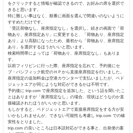
をクリックすると情報が確認できるので、お好みの席を選択で
きると思います。
特に難しい事はなく、順番に画面を選んで間違いのないように
すすめただけです。
「受託荷物なし、座席指定なし」を選択し、続きの画面で「荷
物あり、座席指定あり」に変更すると、「荷物あり、座席指定
あり」より高額になったため、最初から「荷物あり、座席指定
あり」を選択するほうがいいと思います。
検索時間帯によっては「荷物あり、座席指定なし」もありま
す。
以前フィリピンに行った際、座席指定を忘れて、予約後にセ
ブ・パシフィック航空のＨＰから直接座席指定を行いました。
座席指定の追加料金は空港カウンターで支払いましたが、ベド
ジェットエアが同じような対応ができるかは不明です。
予約後に trip.com で座席指定を追加した、という話を聞いたこ
とはありますが「座席指定なし」の場合、現状はどうなのか直
接確認されたほうがいいかと思います。
もしかすると、ベドジェットエアで直接座席指定をする方が安
いかもしれませんが、できない可能性も考慮し trip.com での確
実性をとりました。
trip.com の良いところは日本語対応ができる事と、出発便の案