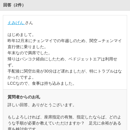
回答（
2
件
）
えみげん
さん
はじめまして。
昨年12月末にチェンマイでの年越しのため、関空→チェンマイ
直行便に乗りました。
年末なので満席でした。
帰りはバンコク経由にしたため、ベドジェットエアは利用せ
ず。
手配後に関空出発が30分ほど遅れましたが、特にトラブルはな
かったですよ。
LCCなので、食事は持ち込みました。
質問者からのお礼
詳しい回答、ありがとうございます。
もしよろしければ、座席指定の有無、指定したならば、どのよ
うな手順が必要か教えていただけますか？ 足元に余裕がある
席を検討中です。