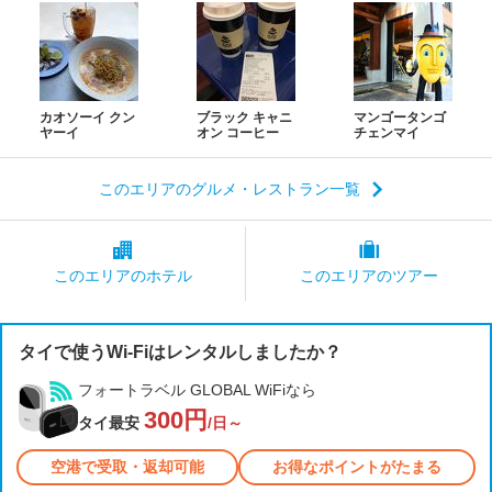
カオソーイ クン
ブラック キャニ
マンゴータンゴ
ヤーイ
オン コーヒー
チェンマイ
このエリアのグルメ・レストラン一覧
このエリアの
ホテル
このエリアの
ツアー
タイで使うWi-Fiはレンタルしましたか？
フォートラベル GLOBAL WiFiなら
300円
タイ最安
/日～
空港で受取・返却可能
お得なポイントがたまる