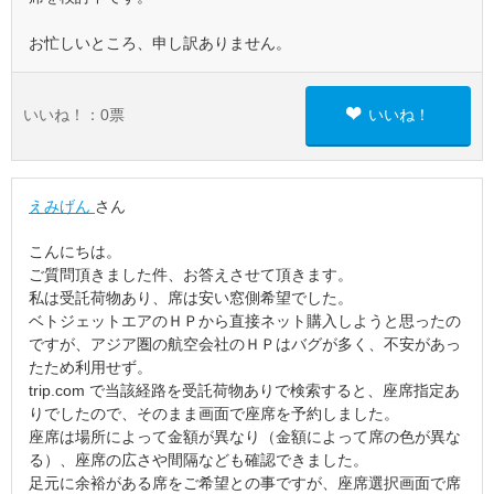
お忙しいところ、申し訳ありません。
いいね！：
0
票
いいね！
えみげん
さん
こんにちは。
ご質問頂きました件、お答えさせて頂きます。
私は受託荷物あり、席は安い窓側希望でした。
ベトジェットエアのＨＰから直接ネット購入しようと思ったの
ですが、アジア圏の航空会社のＨＰはバグが多く、不安があっ
たため利用せず。
trip.com で当該経路を受託荷物ありで検索すると、座席指定あ
りでしたので、そのまま画面で座席を予約しました。
座席は場所によって金額が異なり（金額によって席の色が異な
る）、座席の広さや間隔なども確認できました。
足元に余裕がある席をご希望との事ですが、座席選択画面で席