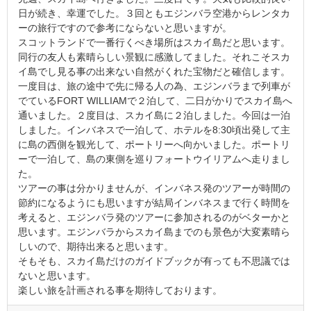
日が続き、幸運でした。３回ともエジンバラ空港からレンタカ
ーの旅行ですので参考にならないと思いますが。
スコットランドで一番行くべき場所はスカイ島だと思います。
同行の友人も素晴らしい景観に感激してました。それこそスカ
イ島でし見る事の出来ない自然がくれた宝物だと確信します。
一度目は、旅の途中で先に帰る人の為、エジンバラまで列車が
でているFORT WILLIAMで２泊して、二日がかりでスカイ島へ
通いました。２度目は、スカイ島に２泊しました。今回は一泊
しました。インバネスで一泊して、ホテルを8:30頃出発して主
に島の西側を観光して、ポートリーへ向かいました。ポートリ
ーで一泊して、島の東側を巡りフォートウイリアムへ走りまし
た。
ツアーの事は分かりませんが、インバネス発のツアーが時間の
節約になるようにも思いますが結局インバネスまで行く時間を
考えると、エジンバラ発のツアーに参加されるのがベターかと
思います。エジンバラからスカイ島までのも景色が大変素晴ら
しいので、期待出来ると思います。
そもそも、スカイ島だけのガイドブックが有っても不思議では
ないと思います。
楽しい旅を計画される事を期待しております。