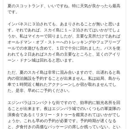
夏のスコットランド、いいですね。特に天気が良かったら最高
です。
インバネスに３泊されても、あまりされることが無いと思いま
す。それであれば、スカイ島に１～２泊されてはいかがでしょ
うか。私はマイカーで回りましたが、主要な見所だけであれば
オールドマン・オブ・ストーへのトレッキングやフェアリープ
ールでの水遊びも含めて、１日で十分に回れました。バスを使
われても２日あればスカイ島の主要なところと、近くのアイリ
ーン・ドナン城は回れると思います。
ただ、夏のスカイ島は非常に混み合いますので、出遅れると島
内の宿泊施設を予約することが出来ません。私は結局、島から
車で１時間近く離れたアクナシーンしか宿が取れませんでし
た。是非、早めにご予約ください。
エジンバラはコンパクトな街ですので、効率的に観光名所を回
ることが出来ます。夜はエジンバラ城でのいくつもの軍楽隊の
演奏会であるミリタリー・タトゥーを鑑賞されてはいかがでし
ょうか。これも早めの予約が必要です。予約時期が遅くなる
と、夕食付きの高価なパッケージの席しか残っていない、とい