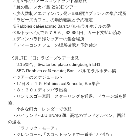
２泊3日のツアースコットランド感動旅！
「翼の島」スカイ島 2泊3日ツアー
＜少人数制／エディンバラ発＞B&B宿泊プラン＞の集合場所
「ラビーズカフェ」の場所確認と予約確定
※Rabbies caf&eacute; Barはバルモラルホテルの隣
ベルトラへ2人で５７８￡、82,884円、カード支払い済み
エディンバラ日帰りツアーの集合場所
「ディーコンカフェ」の場所確認と予約確定
9月17日（日）ラビーズツアー出発
8:15集合、6waterloo place edingburgh EH1,
3EG Rabbies caf&eacute; Bar バルモラルホテル隣
＜ツアーのスケジュール＞
・17日８：１５ Rabbies caf&eacute; Bar集合
・８：３０エディンバラ出発
・リンリスゴー宮殿、スターリングを通過、ドウーン城を通
過、
小さな町カ レンダーで休憩
・ハイランドへLUIBNAIG湖、高地のブレドオルベン、西部
の湿地
「ラノック・モーア」
・グレンコーへ「スコットランドで一番美しい渓谷」