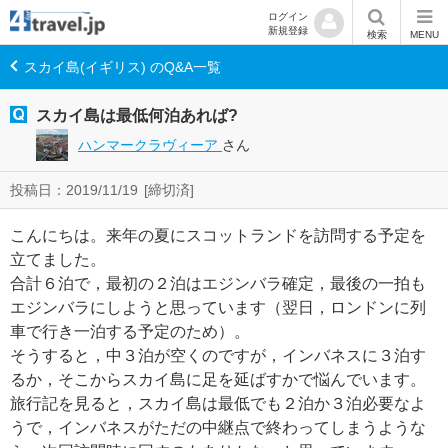
ログイン
新規登録
検索
MENU
スカイ島(イギリス) のQ&A一覧
スカイ島は最低何泊あれば?
ハンマークラヴィーア
さん
投稿日：2019/11/19
[締切済]
こんにちは。来年の夏にスコットランドを訪問する予定を
立てました。
合計６泊で，最初の２泊はエジンバラ確定，最後の一拍も
エジンバラにしようと思っています（翌日，ロンドンに列
車で行き一泊する予定のため）。
そうすると，中３泊が空くのですが，インバネスに３泊す
るか，そこからスカイ島に足を延ばすかで悩んでいます。
旅行記を見ると，スカイ島は最低でも２泊か３泊必要なよ
うで，インバネスがただの中継点で終わってしまうような