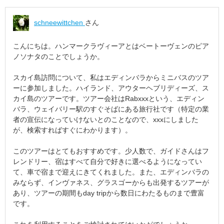
schneewittchen
さん
こんにちは。ハンマークラヴィーアとはベートーヴェンのピア
ノソナタのことでしょうか。
スカイ島訪問について、私はエディンバラからミニバスのツア
ーに参加しました。ハイランド、アウターヘブリディーズ、ス
カイ島のツアーです。ツアー会社はRabxxxという、エディン
バラ、ウェイバリー駅のすぐそばにある旅行社です（特定の業
者の宣伝になっていけないとのことなので、xxxにしました
が、検索すればすぐにわかります）。
このツアーはとてもおすすめです。少人数で、ガイドさんはフ
レンドリー、宿はすべて自分で好きに選べるようになってい
て、車で宿まで迎えにきてくれました。また、エディンバラの
みならず、インヴァネス、グラスゴーからも出発するツアーが
あり、ツアーの期間もday tripから数日にわたるものまで豊富
です。