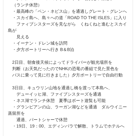
（ランチ休憩）
・最高峰の「ベン・ネビス山」を通過しグレート・グレンへ
・スカイ島へ、島々への道「ROAD TO THE ISLES」に入り
ファィブシスターズを見ながら くねくねと進むとスカイ
島が
見える
・イーナン・ドレン城を訪問
・夕方ポートリーへ行き B＆B泊
2日目、朝食後天候によってドライバーが観光場所を
判断（お天気だったのでNHKの恐竜の番組で見た景色を
バスに乗って見に行きました）夕方ポートリーで自由行動
3日目、キュウリン山地を通過し橋を渡って本島へ、
デューイッヒ湖、ファイブシスターズを通過
・ネス湖でランチ休憩 夏季はボート遊覧も可能
・グランピアンの山、ラーガン湖などを通過 ダルウイニー
蒸留所を
通過、パートシャーで休憩
・19日、19：00、エディンバラで解散、トラムでホテルへ