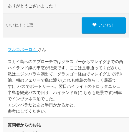
ありがとうございました！
いいね！：
1
票
いいね！
マルコポーロ４
さん
スカイ島へのアプローチではグラスゴーからマレイグまでの西
ハイランド線の車窓が絶景です。ここは是非通ってください。
私はエジンバラを朝出て、グラスゴー経由でマレイグまで行き
泊。朝のフェリーで島に渡り(これも離島の旅らしく最高で
す)、バスでポートリーへ。翌日ハイライトのトロッタニシュ
半島を観光バスで回り、ハイランド線(こちらも絶景です)列車
でインヴァネス泊でした。
エジンバラだとあと半日かかるかと。
参考にしてください。
質問者からのお礼