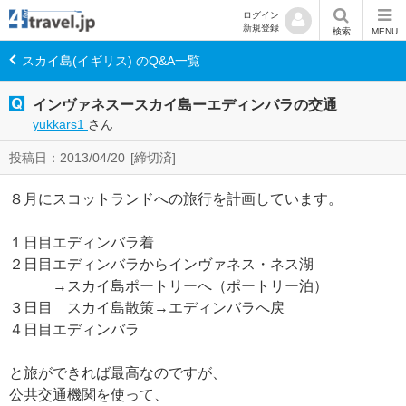
ログイン
新規登録
検索
MENU
スカイ島(イギリス) のQ&A一覧
インヴァネスースカイ島ーエディンバラの交通
yukkars1
さん
投稿日：2013/04/20
[締切済]
８月にスコットランドへの旅行を計画しています。
１日目エディンバラ着
２日目エディンバラからインヴァネス・ネス湖
→スカイ島ポートリーへ（ポートリー泊）
３日目 スカイ島散策→エディンバラへ戻
４日目エディンバラ
と旅ができれば最高なのですが、
公共交通機関を使って、