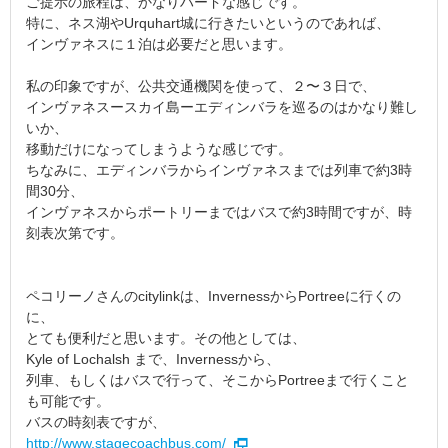
ご提示の旅程は、かなりハードな感じです。
特に、ネス湖やUrquhart城に行きたいというのであれば、
インヴァネスに１泊は必要だと思います。
私の印象ですが、公共交通機関を使って、２〜３日で、
インヴァネスースカイ島ーエディンバラを巡るのはかなり難し
いか、
移動だけになってしまうような感じです。
ちなみに、エディンバラからインヴァネスまでは列車で約3時
間30分、
インヴァネスからポートリーまではバスで約3時間ですが、時
刻表次第です。
ペコリーノさんのcitylinkは、InvernessからPortreeに行くの
に、
とても便利だと思います。その他としては、
Kyle of Lochalsh まで、Invernessから、
列車、もしくはバスで行って、そこからPortreeまで行くこと
も可能です。
バスの時刻表ですが、
http://www.stagecoachbus.com/