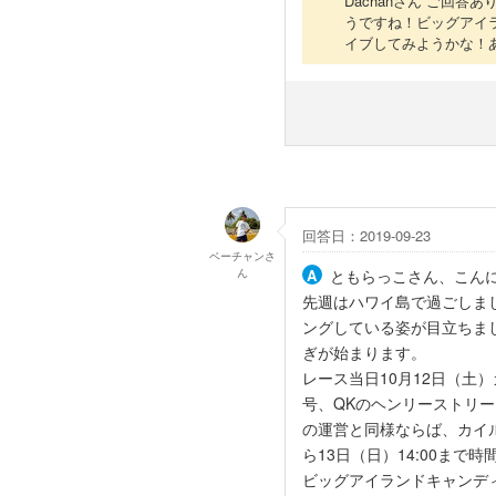
Dachanさん ご回
うですね！ビッグアイラ
イブしてみようかな！
回答日：2019-09-23
ベーチャン
さ
ん
ともらっこさん、こん
先週はハワイ島で過ごしま
ングしている姿が目立ちま
ぎが始まります。
レース当日10月12日（土
号、QKのヘンリーストリ
の運営と同様ならば、カイル
ら13日（日）14:00ま
ビッグアイランドキャンデ