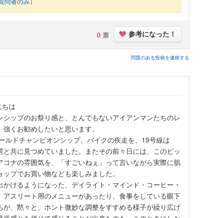
質問者のみ）
0
票
参考になった！
問題のある投稿を連絡する
にちは
ンシップのお祭り感と、とんでもないアイアンマンたちのレ
、強くお勧めしたいと思います。
ワールドチャンピオンシップ、バイクの疾走を、19号線は
愕と共に見つめていました。またその前々日には、このビッ
アコナの雰囲気を、「すごいねぇ」って言いながら実際に肌
ョップでお買い物なども楽しみました。
出かけるようになった、デイライト・マインド・コーヒー・
、アスリート用のメニューがあったり、食事をしている眼下
ちが、黙々と、ホント微妙な調整をすすめる様子が繰り広げ