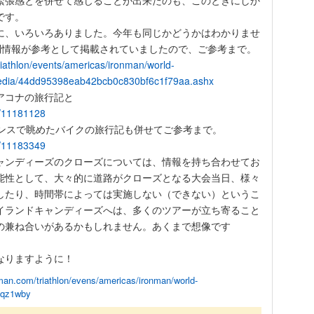
緊張感とを併せて感じることが出来たのも、このときにしか
です。
に、いろいろありました。今年も同じかどうかはわかりませ
規制情報が参考として掲載されていましたので、ご参考まで。
riathlon/events/americas/ironman/world-
media/44dd95398eab42bcb0c830bf6c1f79aa.ashx
アコナの旅行記と
ue/11181128
ランスで眺めたバイクの旅行記も併せてご参考まで。
ue/11183349
ャンディーズのクローズについては、情報を持ち合わせてお
能性として、大々的に道路がクローズとなる大会当日、様々
したり、時間帯によっては実施しない（できない）というこ
イランドキャンディーズへは、多くのツアーが立ち寄ること
の兼ね合いがあるかもしれません。あくまで想像です
なりますように！
man.com/triathlon/evens/americas/ironman/world-
Oqz1wby