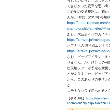
られていたりと、楽しさと
できなかった貴重な思い出
ご心配の交通規制は、確か
んが、HPには2018年の
https://m.eu.ironman.com/t
championship/athletes/~/
あと、大会前々日のカイル
https://4travel.jp/travelog
ハプナへの19号線エント
https://4travel.jp/travelog
なお、ビッグアイランドキ
りません。が、ひとつの可
な現地ツアーが予定を変更
とがありました。ビッグア
から、このあたりの事情と
が・・・
ステキなハワイ島への旅と
【参考URL】
https://www.iron
championship.aspx#/axzz60