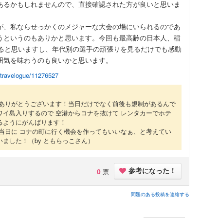
あるかもしれませんので、直接確認された方が良いと思いま
が、私ならせっかくのメジャーな大会の場にいられるのであ
うというのもありかと思います。今回も最高齢の日本人、稲
れると思いますし、年代別の選手の頑張りを見るだけでも感動
囲気を味わうのも良いかと思います。
p/travelogue/11276527
答ありがとうございます！当日だけでなく前後も規制があるんで
ワイ島入りするので 空港からコナを抜けて レンタカーでホテ
るようにがんばります！
ス当日に コナの町に行く機会を作ってもいいなぁ、と考えてい
いました！
（by ともらっこさん）
0
票
参考になった！
問題のある投稿を連絡する