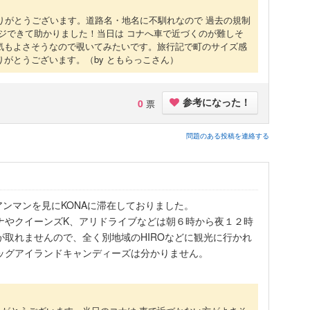
回答ありがとうございます。道路名・地名に不馴れなので 過去の規制
ージできて助かりました！当日は コナへ車で近づくのが難しそ
気もよさそうなので覗いてみたいです。旅行記で町のサイズ感
りがとうございます。
（by ともらっこさん）
0
票
参考になった！
問題のある投稿を連絡する
ンマンを見にKONAに滞在しておりました。
ナやクイーンズK、アリドライブなどは朝６時から夜１２時
取れませんので、全く別地域のHIROなどに観光に行かれ
ッグアイランドキャンディーズは分かりません。