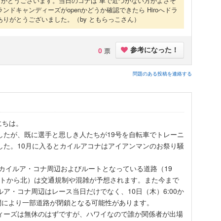
答ありがとうございます。当日のコナは 車で近づかない方がよさそ
ンドキャンディーズがopenかどうか確認できたら Hiroへドラ
ありがとうございました。
（by ともらっこさん）
0
票
参考になった！
問題のある投稿を連絡する
にちは。
したが、既に選手と思しき人たちが19号を自転車でトレーニ
した。10月に入るとカイルアコナはアイアンマンのお祭り騒
）カイルア・コナ周辺およびルートとなっている道路（19
ートから北）は交通規制や混雑が予想されます。また今まで
ア・コナ周辺はレース当日だけでなく、10日（木）6:00か
で時間により一部道路が閉鎖となる可能性があります。
ィーズは無休のはずですが、ハワイなので誰か関係者が出場