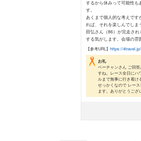
するから休みって可能性も
す。
あくまで個人的な考えです
れば、それを楽しんでしま
田弘さん（86）が完走さ
する気がします。会場の雰
【参考URL】
https://4travel.j
お礼
ベーチャンさん ご回
すね。レース全日にハ
ルまで無事に行き着け
せっかくなので レー
ます。ありがとうござ