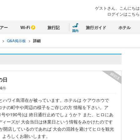
ゲストさん、こんにちは
ログインはこちら
アー
Wi-Fi
旅行記
旅行ガイド
ホテル
国内
>
Q&A掲示板
>
詳細
締切済
の日
件
4
とハワイ島滞在が被っています。ホテルは ケアウホウで
コナの町中や周辺の様子をご存じの方 情報を下さい。ア
1号や190号)は 終日通行止めでしょうか？ また、ヒロにあ
ディーズが 大会当日は休業日という情報をみかけたのです
が開店しているのであれば 大会の混雑を避けてヒロを観光
。よろしくお願いします。