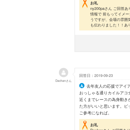
お礼
ny200paさん ご
情報で 前もってイメ
うですが、会場の雰囲
も伝わりました！！あ
回答日：2019-09-23
Dachan
さん
去年友人の応援でアイア
おっしゃる通りカイルアコ
近くまでレースの為身動きが
た方がいいと思います。ビ
ご参考になれば。
お礼