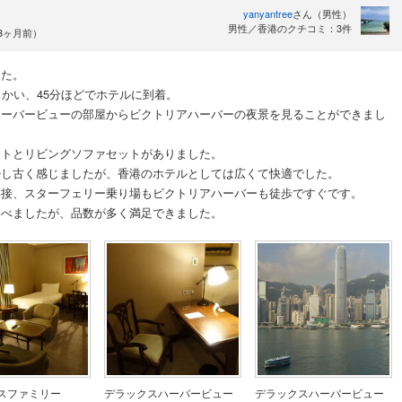
yanyantree
さん（男性）
男性／香港のクチコミ：3件
約3ヶ月前）
した。
向かい、45分ほどでホテルに到着。
ハーバービューの部屋からビクトリアハーバーの夜景を見ることができまし
ットとリビングソファセットがありました。
少し古く感じましたが、香港のホテルとしては広くて快適でした。
隣接、スターフェリー乗り場もビクトリアハーバーも徒歩ですぐです。
食べましたが、品数が多く満足できました。
スファミリー
デラックスハーバービュー
デラックスハーバービュー