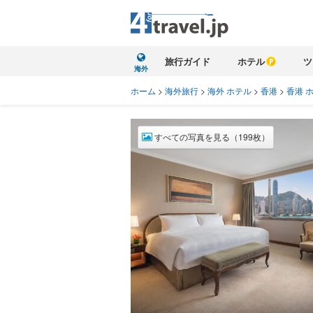
旅行ガイド
ホテル
ツ
海外
ホーム
>
海外旅行
>
海外 ホテル
>
香港
>
香港 
すべての写真を見る（199枚）