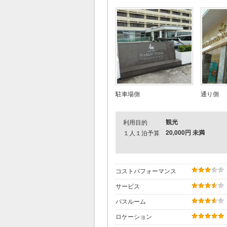
駐車場側
通り側
観光
利用目的
20,000円 未満
１人１泊予算
コストパフォーマンス
サービス
バスルーム
ロケーション