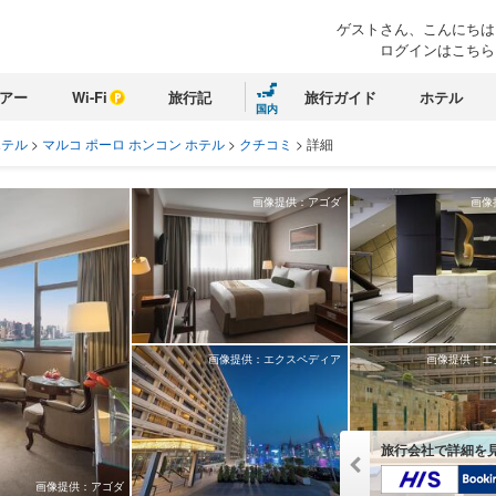
ゲストさん、こんにちは
ログインはこちら
アー
Wi-Fi
旅行記
旅行ガイド
ホテル
国内
ホテル
>
マルコ ポーロ ホンコン ホテル
>
クチコミ
>
詳細
画像提供：アゴダ
画像
画像提供：エクスペディア
画像提供：エ
旅行会社で詳細を
画像提供：アゴダ