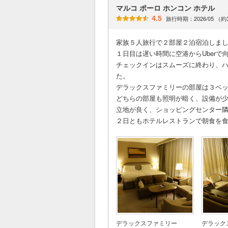
マルコ ポーロ ホンコン ホテル
4.5
旅行時期：2026/05 （
家族５人旅行で２部屋２泊宿泊しま
１日目は遅い時間に空港からUberで
チェックインはスムーズに終わり、
た。
デラックスファミリーの部屋は３ベ
どちらの部屋も照明が暗く、設備が
立地が良く、ショッピングセンター
２日ともホテルレストランで朝食を
デラックスファミリー
デラック