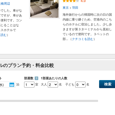
4.0
大橋周辺
東京
>
羽田
ルでした。車がな
海外旅行からの帰国時に次の日の国
変ですが、車があ
内線に乗り継ぐため、空港内のこち
く便利です。コン
らのホテルに宿泊しました。少し歩
感じることはな
きますが第３ターミナルから直結し
ネスホテルで
ているので便利です。３ベットの
を読む
）
部...
（
クチコミを読む
）
テルのプラン予約・料金比較
ト
部屋数
1部屋あたりの人数
？
泊
室
大人
名
子ども
名